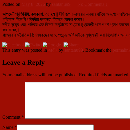
Posted on
May 8, 2026
by
santanu99
—
No Comments ↓
আপডেট প্রতিনিধি, কলকাতা, ০৮ মে ||
দীর্ঘ জল্পনা-কল্পনার অবসান ঘটিয়ে অবশেষে পশ্চিমবঙ্
পশ্চিমবঙ্গ বিজেপি পরিষদীয় দলনেতা হিসেবে ঘোষণা করেন।
দলীয় সূত্রে খবর, শনিবার এক বিশেষ অনুষ্ঠানের মাধ্যমে মুখ্যমন্ত্রী পদে শপথ গ্রহণ করবেন 
করা যাচ্ছে।
রাজ্যের রাজনৈতিক বিশ্লেষকদের মতে, শুভেন্দু অধিকারীকে মুখ্যমন্ত্রী করা বিজেপি’র জন্
This entry was posted in
জাতীয়
by
santanu99
. Bookmark the
permalin
Leave a Reply
Your email address will not be published.
Required fields are marked
Comment
*
Name
*