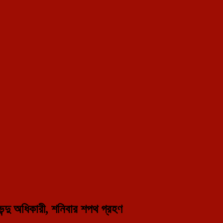
nt portal in Tripura.
ভেন্দু অধিকারী, শনিবার শপথ গ্রহণ