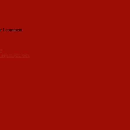
me I comment.
জন
ট রক্ত সংগ্রহে নজির