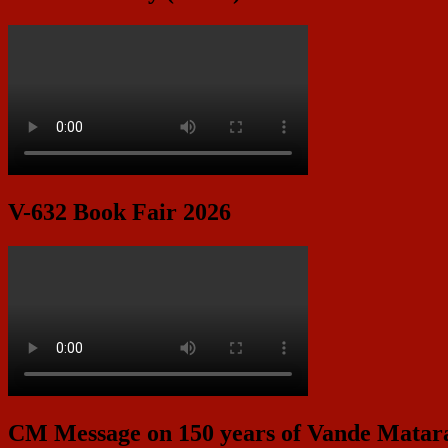
V-632 Book Fair 2026
CM Message on 150 years of Vande Mata