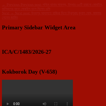
←
Previous
Previous post:
পশ্চিম থানার সাফল্য, উদ্ধার ৩৫টি হারানো মোবাইল,
মালিকদের হাতে মোবাইল তুলে দিলেন ওসি
Next
→
Next post:
উদয়পুর আদালতে হাজিরা দিতে ত্রিপুরায় কুনাল ঘোষ, মামলায়
পেলেন জামিন
Primary Sidebar Widget Area
ICA/C/1483/2026-27
Kokborok Day (V-658)