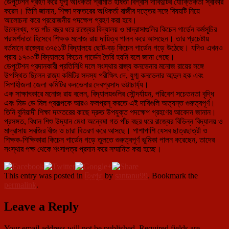
ডেপুটেশন গ্রহণ করে যুগ্ম অধিকর্তা শ্রীমতি হর্ষিতা বিশ্বাস দাবিদুটির যৌক্তিকতা স্বীকার
করেন। তিনি জানান, শিক্ষা দফতরের অধিকর্তা রাজীব দত্তের সঙ্গে বিষয়টি নিয়ে
আলোচনা করে প্রয়োজনীয় পদক্ষেপ গ্রহণ করা হবে।
উল্লেখ্য, গত পাঁচ বছর ধরে রাজ্যের বিদ্যালয় ও মাদ্রাসাগুলির কিচেন গার্ডেন কর্মসূচির
পরামর্শদাতা হিসেবে শিক্ষক মনোজ রায় দায়িত্ব পালন করে আসছেন। তার প্রচেষ্টায়
বর্তমানে রাজ্যের ৩৭৫১টি বিদ্যালয়ে ছোট-বড় কিচেন গার্ডেন গড়ে উঠেছে। যদিও এখনও
প্রায় ১৭০০টি বিদ্যালয়ে কিচেন গার্ডেন তৈরি হয়নি বলে জানা গেছে।
ডেপুটেশন প্রদানকারী প্রতিনিধি দলে সংস্থার রাজ্য কনভেনার মনোজ রায়ের সঙ্গে
উপস্থিত ছিলেন রাজ্য কমিটির সদস্য পরীক্ষিৎ দে, যুগ্ম কনভেনার আব্দুল হক এবং
সিপাহীজলা জেলা কমিটির কনভেনার দেবপ্রসাদ ভট্টাচার্য্য।
এক সাক্ষাৎকারে মনোজ রায় বলেন, বিদ্যালয়গুলির সৌন্দর্যায়ন, পরিবেশ সচেতনতা বৃদ্ধি
এবং মিড ডে মিল প্রকল্পকে আরও ফলপ্রসূ করতে এই দাবিগুলি অত্যন্ত গুরুত্বপূর্ণ।
তিনি বুনিয়াদী শিক্ষা দফতরের কাছে দ্রুত উপযুক্ত পদক্ষেপ গ্রহণের আবেদন জানান।
প্রসঙ্গত, বিধান শিশু উদ্যান মেধা অন্বেষা গত পাঁচ বছর ধরে রাজ্যের বিভিন্ন বিদ্যালয় ও
মাদ্রাসায় সবজির বীজ ও চারা বিতরণ করে আসছে। পাশাপাশি যেসব ছাত্রছাত্রী ও
শিক্ষক-শিক্ষিকারা কিচেন গার্ডেন গড়ে তুলতে গুরুত্বপূর্ণ ভূমিকা পালন করেছেন, তাদের
সংস্থার পক্ষ থেকে শংসাপত্র প্রদান করে সম্মানিত করা হচ্ছে।
This entry was posted in
ত্রিপুরা
by
santanu99
. Bookmark the
permalink
.
Leave a Reply
Your email address will not be published.
Required fields are