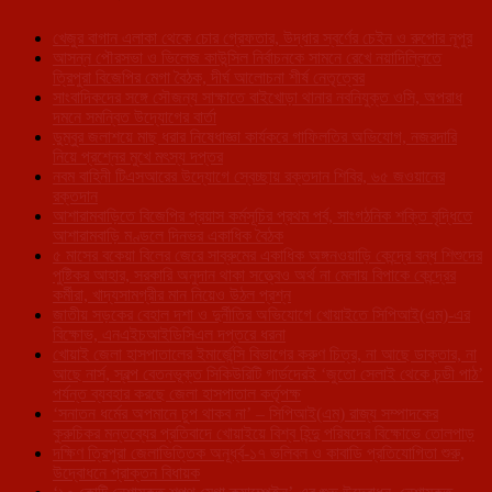
খেজুর বাগান এলাকা থেকে চোর গ্রেফতার, উদ্ধার স্বর্ণের চেইন ও রুপোর নূপুর
আসন্ন পৌরসভা ও ভিলেজ কাউন্সিল নির্বাচনকে সামনে রেখে নয়াদিল্লিতে
ত্রিপুরা বিজেপির মেগা বৈঠক, দীর্ঘ আলোচনা শীর্ষ নেতৃত্বের
সাংবাদিকদের সঙ্গে সৌজন্য সাক্ষাতে বাইখোড়া থানার নবনিযুক্ত ওসি, অপরাধ
দমনে সমন্বিত উদ্যোগের বার্তা
ডুম্বুর জলাশয়ে মাছ ধরার নিষেধাজ্ঞা কার্যকরে গাফিলতির অভিযোগ, নজরদারি
নিয়ে প্রশ্নের মুখে মৎস্য দপ্তর
নবম বাহিনী টিএসআরের উদ্যোগে স্বেচ্ছায় রক্তদান শিবির, ৬৫ জওয়ানের
রক্তদান
আশারামবাড়িতে বিজেপির প্রয়াস কর্মসূচির প্রথম পর্ব, সাংগঠনিক শক্তি বৃদ্ধিতে
আশারামবাড়ি মণ্ডলে দিনভর একাধিক বৈঠক
৫ মাসের বকেয়া বিলের জেরে সাব্রুমের একাধিক অঙ্গনওয়াড়ি কেন্দ্রে বন্ধ শিশুদের
পুষ্টিকর আহার, সরকারি অনুদান থাকা সত্ত্বেও অর্থ না মেলায় বিপাকে কেন্দ্রের
কর্মীরা, খাদ্যসামগ্রীর মান নিয়েও উঠল প্রশ্ন
জাতীয় সড়কের বেহাল দশা ও দুর্নীতির অভিযোগে খোয়াইতে সিপিআই(এম)-এর
বিক্ষোভ, এনএইচআইডিসিএল দপ্তরে ধরনা
খোয়াই জেলা হাসপাতালের ইমার্জেন্সি বিভাগের করুণ চিত্র, না আছে ডাক্তার, না
আছে নার্স, স্বল্প বেতনভূক্ত সিকিউরিটি গার্ডদেরই ‘জুতো সেলাই থেকে চন্ডী পাঠ’
পর্যন্ত ব্যবহার করছে জেলা হাসপাতাল কর্তৃপক্ষ
‘সনাতন ধর্মের অপমানে চুপ থাকব না’ – সিপিআই(এম) রাজ্য সম্পাদকের
কুরুচিকর মন্তব্যের প্রতিবাদে খোয়াইয়ে বিশ্ব হিন্দু পরিষদের বিক্ষোভে তোলপাড়
দক্ষিণ ত্রিপুরা জেলাভিত্তিক অনূর্ধ্ব-১৭ ভলিবল ও কাবাডি প্রতিযোগিতা শুরু,
উদ্বোধনে প্রাক্তন বিধায়ক