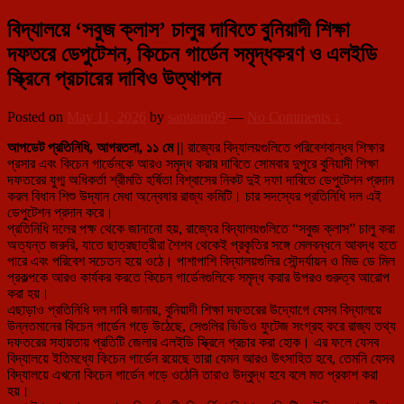
বিদ্যালয়ে ‘সবুজ ক্লাস’ চালুর দাবিতে বুনিয়াদী শিক্ষা
দফতরে ডেপুটেশন, কিচেন গার্ডেন সমৃদ্ধকরণ ও এলইডি
স্ক্রিনে প্রচারের দাবিও উত্থাপন
Posted on
May 11, 2026
by
santanu99
—
No Comments ↓
আপডেট প্রতিনিধি, আগরতলা, ১১ মে ||
রাজ্যের বিদ্যালয়গুলিতে পরিবেশবান্ধব শিক্ষার
প্রসার এবং কিচেন গার্ডেনকে আরও সমৃদ্ধ করার দাবিতে সোমবার দুপুরে বুনিয়াদী শিক্ষা
দফতরের যুগ্ম অধিকর্তা শ্রীমতি হর্ষিতা বিশ্বাসের নিকট দুই দফা দাবিতে ডেপুটেশন প্রদান
করল বিধান শিশু উদ্যান মেধা অন্বেষার রাজ্য কমিটি। চার সদস্যের প্রতিনিধি দল এই
ডেপুটেশন প্রদান করে।
প্রতিনিধি দলের পক্ষ থেকে জানানো হয়, রাজ্যের বিদ্যালয়গুলিতে “সবুজ ক্লাস” চালু করা
অত্যন্ত জরুরি, যাতে ছাত্রছাত্রীরা শৈশব থেকেই প্রকৃতির সঙ্গে মেলবন্ধনে আবদ্ধ হতে
পারে এবং পরিবেশ সচেতন হয়ে ওঠে। পাশাপাশি বিদ্যালয়গুলির সৌন্দর্যায়ন ও মিড ডে মিল
প্রকল্পকে আরও কার্যকর করতে কিচেন গার্ডেনগুলিকে সমৃদ্ধ করার উপরও গুরুত্ব আরোপ
করা হয়।
এছাড়াও প্রতিনিধি দল দাবি জানায়, বুনিয়াদী শিক্ষা দফতরের উদ্যোগে যেসব বিদ্যালয়ে
উন্নতমানের কিচেন গার্ডেন গড়ে উঠেছে, সেগুলির ভিডিও ফুটেজ সংগ্রহ করে রাজ্য তথ্য
দফতরের সহায়তায় প্রতিটি জেলার এলইডি স্ক্রিনে প্রচার করা হোক। এর ফলে যেসব
বিদ্যালয়ে ইতিমধ্যে কিচেন গার্ডেন রয়েছে তারা যেমন আরও উৎসাহিত হবে, তেমনি যেসব
বিদ্যালয়ে এখনো কিচেন গার্ডেন গড়ে ওঠেনি তারাও উদ্বুদ্ধ হবে বলে মত প্রকাশ করা
হয়।