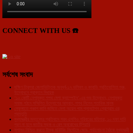
CONNECT WITH US ☎️
সর্বশেষ সংবাদ
দক্ষিণ ত্রিপুরা জেলাভিত্তিক অনূর্ধ্ব-১৭ ভলিবল ও কাবাডি প্রতিযোগিতা শুরু,
উদ্বোধনে প্রাক্তন বিধায়ক
‘১০ কোটি নেশামুক্ত শপথ মেগা ক্যাম্পেইন’-এর শুভ উদ্বোধন, নেশামুক্ত
সমাজ গঠনে সম্মিলিত উদ্যোগের আহ্বান, শপথ নিলেন শতাধিক মানুষ
লেফুঙ্গাতে পঞ্চাশ কানি জমিতে মেগা অয়েল পাম প্লানটেশন প্রোগ্রাম এর
প্রস্তুতি
মুখ্যমন্ত্রীর মন্তব্যের প্রতিবাদে সরব এসপিও পরিবারের মহিলারা, ১০ দফা দাবি
পূরণ না হলে জাতীয় সড়ক ও রেল অবরোধের হুঁশিয়ারি
সুশাসন নিশ্চিত করতে টাস্ক মনিটরিং সিস্টেমে জোর, পর্যালোচনা বৈঠকে মুখ্যমন্ত্রী