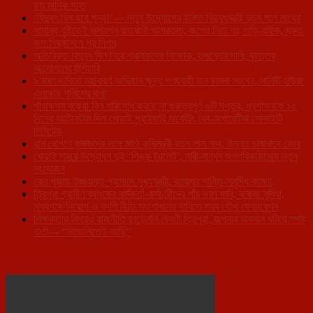
ডাঃ মানিক সাহা
‘বিদ্যুৎ বিল হবে শূন্য!’— নতুন উদ্যোগের ইঙ্গিত বিদ্যুৎমন্ত্রী রতন লাল নাথের
সামান্য বৃষ্টিতেই জলমগ্ন রাজধানী আগরতলা, জলের নিচে বহু গাড়ি-বাইক, দ্রুত
জল নিষ্কাশনে পুর নিগম
অতিরিক্ত বিদ্যুৎ বিল নিয়ে গ্রাহকদের বিক্ষোভ, তদন্তের দাবি, বৃহত্তর
আন্দোলনের হুঁশিয়ারি
৯ দফা দাবিতে মহাকরণ অভিযান ক্ষুদ্র পণ্যবাহী যান চালক সংঘের, সার্কিট হাউজ
এলাকায় পুলিশের বাধা
পাহাড়সম বকেয়া বিল পরিশোধ করছে না গুরুত্বপূর্ণ ৬টি দপ্তর, প্রশাসনকে ১৫
দিনের আল্টিমেটাম দিল খোয়াই প্রাইমারি মার্কেটিং কো-অপারেটিভ সোসাইটি
লিমিটেড
ধান রোপণে কৃষকদের সঙ্গে মাঠে কৃষিমন্ত্রী রতন লাল নাথ, উন্নত চাষাবাদে জোর
খোয়াই শহরে উদ্বোধন দুই ‘পিঙ্ক টয়লেট’, নারী-বান্ধব জনপরিকাঠামোয় নতুন
সংযোজন
কের পূজায় উজ্জয়ন্ত প্রাসাদে মুখ্যমন্ত্রী, রাজ্যের শান্তি-সমৃদ্ধি কামনা
ত্রিপুরা গ্রামীণ ব্যাংকের কর্মকর্তা-কর্মচারীদের পাঁচ দফা দাবি, বকেয়া সুবিধা,
শূন্যপদে নিয়োগ ও বদলি নীতি সংশোধনের দাবিতে সরব যৌথ ফেডারেশন
শিক্ষকতায় ফিরেও রাজনীতি ছাড়েননি রেবতী ত্রিপুরা, জল্পনার অবসান ঘটিয়ে স্পষ্ট
বার্তা— “বিজেপিতেই আছি”