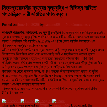
নিত্যপ্রয়োজনীয় দ্রব্যের মূল্যবৃদ্ধি ও বিভিন্ন দাবিতে
গণতান্ত্রিক নারী সমিতির গণঅবস্থান
Posted on
June 16, 2026
by
santanu99
—
No Comments ↓
আপডেট প্রতিনিধি, আগরতলা, ১৬ জুন ||
পেট্রোপণ্য, রান্নার গ্যাসসহ নিত্যপ্রয়োজনীয়
দ্রব্যের লাগামছাড়া মূল্যবৃদ্ধির প্রতিবাদে এবং একাধিক দাবিকে সামনে রেখে মঙ্গলবার সারা
ভারত গণতান্ত্রিক নারী সমিতি (AIDWA)-র পশ্চিম জেলা কমিটির উদ্যোগে এক
গণঅবস্থান কর্মসূচির আয়োজন করা হয়।
এদিনের কর্মসূচিতে সংগঠনের সদস্যরা অঙ্গনওয়াড়ি কেন্দ্র থেকে ছাত্রছাত্রী প্রত্যাহারের
সিদ্ধান্তের বিরোধিতা করেন এবং অঙ্গনওয়াড়ি কর্মী ও সহায়িকাদের কাজের সুযোগ
সংকুচিত করার অভিযোগ তুলে এর অবিলম্বে সমাধানের দাবি জানান। পাশাপাশি,
শান্তিনিকেতন মেডিক্যাল কলেজের কর্মী মনীষা দাসের হত্যাকাণ্ডের তীব্র নিন্দা জানিয়ে
অভিযুক্তের দ্রুত গ্রেপ্তার ও দৃষ্টান্তমূলক শাস্তির দাবিও তোলা হয়।
গণঅবস্থান থেকে বক্তারা বলেন, সাধারণ মানুষের জীবনযাত্রার ব্যয় ক্রমাগত বৃদ্ধি
পাচ্ছে, অথচ নিত্যপ্রয়োজনীয় সামগ্রীর দাম নিয়ন্ত্রণে কার্যকর পদক্ষেপের অভাব দেখা
যাচ্ছে। একই সঙ্গে অঙ্গনওয়াড়ি কর্মীদের জীবিকা ও শিশুদের স্বার্থ রক্ষায় সরকারকে দ্রুত
উদ্যোগ নেওয়ার আহ্বান জানান তারা।
বিভিন্ন দাবিতে সরব হয়ে সংগঠনের পক্ষ থেকে আগামী দিনেও আন্দোলন জারি রাখার
হুঁশিয়ারি দেওয়া হয়।
This entry was posted in
ত্রিপুরা
by
santanu99
. Bookmark the