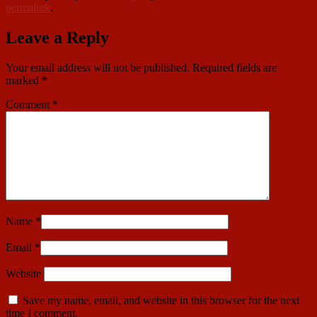
permalink
.
Leave a Reply
Your email address will not be published.
Required fields are
marked
*
Comment
*
Name
*
Email
*
Website
Save my name, email, and website in this browser for the next
time I comment.