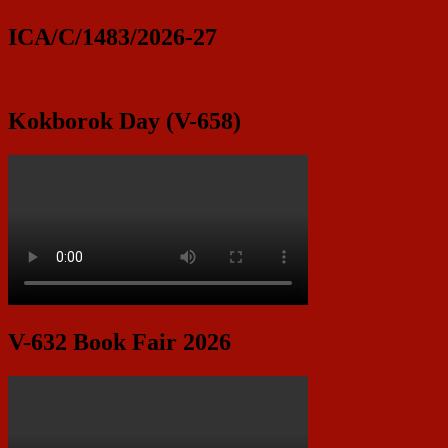
ICA/C/1483/2026-27
Kokborok Day (V-658)
V-632 Book Fair 2026