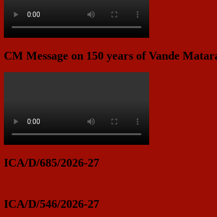
CM Message on 150 years of Vande Mata
ICA/D/685/2026-27
ICA/D/546/2026-27