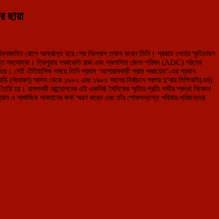
ের ছায়া
ক্যজনিত রোগে আক্রান্ত হয়ে শেষ নিঃশ্বাস ত্যাগ করেন তিনি। প্রয়াত নেতার স্মৃতিচারণ
বিশ্বস্ত সহযোদ্ধা। ত্রিপুরায় পঞ্চায়েতি রাজ এবং স্বশাসিত জেলা পরিষদ (ADC) গঠনের
লু হয়। সেই ঐতিহাসিক সময়ে তিনি প্রথম ‘আশারামবাড়ী গ্রাম পঞ্চায়েত’-এর প্রধান
ড়ি (সাধারণ) আসন থেকে ১৯৮২ এবং ১৯৮৫ সালের নির্বাচনে পরপর দু’বার সিপিআই(এম)
তৈরি হয়। বামপন্থী আন্দোলনের এই একনিষ্ঠ সৈনিকের স্মৃতির প্রতি গভীর শ্রদ্ধা নিবেদন
ক সংগ্রাম ও সামাজিক অবদানের কথা স্মরণ করেন এবং তাঁর শোকসন্তপ্ত পরিবার-পরিজনদের