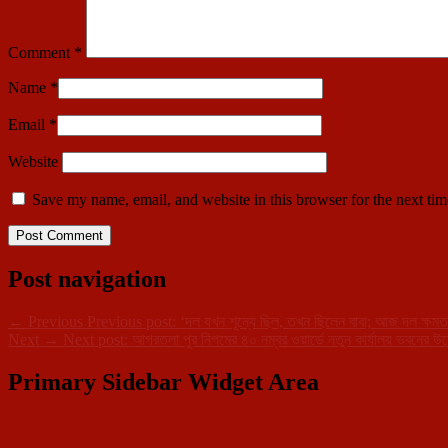
Comment
*
Name
*
Email
*
Website
Save my name, email, and website in this browser for the next ti
Post navigation
←
Previous
Previous post:
‘দল যখন শূন্যে ছিল, তখন ছিলেন বাবা; আজ দল ক্ষমতায়
Next
→
Next post:
আগরতলা পুর নিগমের ৪০ নম্বর ওয়ার্ডে নতুন কার্যালয় ভবনের উদ্
Primary Sidebar Widget Area