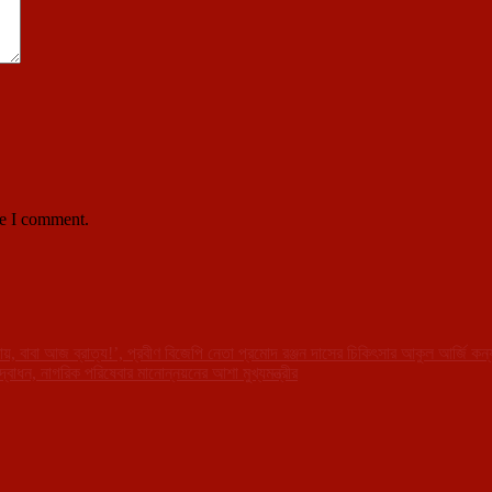
me I comment.
, বাবা আজ ব্রাত্য!’, প্রবীণ বিজেপি নেতা প্রমোদ রঞ্জন দাসের চিকিৎসার আকুল আর্জি কন্
বোধন, নাগরিক পরিষেবার মানোন্নয়নের আশা মুখ্যমন্ত্রীর