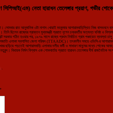
প্রবীণ সিপিআই(এম) নেতা হারাধন তেলেঙ্গার প্রয়াণ, গভীর শোক
া। সোমবার রাত আনুমানিক ৩টা নাগাদ খোয়াই মহকুমার আশারামবাড়িস্থিত নিজ বাসভবনে বার্ধ
 তিনি ছিলেন রাজ্যের প্রাক্তন মুখ্যমন্ত্রী প্রয়াত নৃপেন চক্রবর্তীর অত্যন্ত ঘনিষ্ঠ ও 
্ট সরকার গঠিত হওয়ার পর, ১৯৭৯ সালে রাজ্যে প্রথম নির্বাচিত গ্রাম পঞ্চায়েত ব্যবস্থা চা
ুরা উপজাতি এলাকা স্বশাসিত জেলা পরিষদ (TTAADC)। তৎকালীন সময়ে এডিসি-র আশারামবা
যুর খবর ছড়িয়ে পড়তেই আশারামবাড়ি এলাকার দলীয় কর্মী ও সাধারণ মানুষের মধ্যে শোকের আবহ 
নেতৃবৃন্দ। বিধায়ক নির্মল বিশ্বাস এক শোকবার্তায় প্রয়াত হারাধন তেলেঙ্গার দীর্ঘ রাজনৈতি
k
.
*