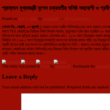
প্রাক্তন মুখ্যমন্ত্রী নৃপেন চক্রবর্তীর ঘনিষ্ঠ সহযোগী ও 
Posted on
July 7, 2026
by
santanu99
—
No Comments ↓
গোপল সিং, খোয়াই, ০৭ জুলাই ||
প্রয়াত হলেন প্রবীণ সিপিআই(এম) নেতা হারাধন তেলেঙ্গ
করতে গিয়ে খোয়াইয়ের বিধায়ক নির্মল বিশ্বাস জানান, মৃত্যুকালে তাঁর বয়স হয়েছিল ৯০ বছর।
ইতিহাসের সাথে জড়িয়ে রয়েছে হারাধন তেলেঙ্গার নাম। ১৯৭৮ সালে ত্রিপুরায় প্রথম বামফ্রন
নির্বাচিত হন।১৯৮২ সালে ত্রিপুরার উপজাতি জনগণের অধিকার রক্ষায় গঠিত হয় ত্রিপ
প্রার্থী হিসেবে জয়ী হয়ে জনগণের প্রতিনিধিত্ব করেছিলেন তিনি। হারাধন তেলেঙ্গার মৃত্
করেছেন খোয়াইয়ের বর্তমান সিপিআই(এম) বিধায়ক নির্মল বিশ্বাস সহ স্থানীয় প্রথম সারির 
প্রতি গভীর সমবেদনা জ্ঞাপন করেন।
This entry was posted in
ত্রিপুরা
by
santanu99
. Bookmark the
permalin
Leave a Reply
Your email address will not be published.
Required fields are marked