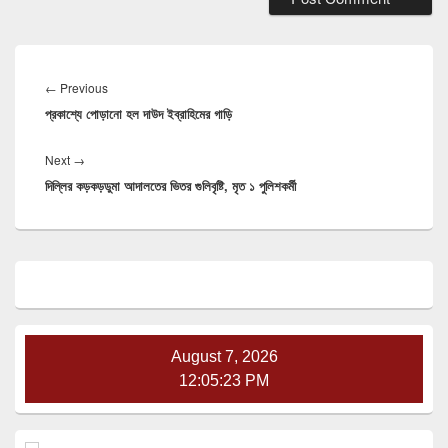
Post
navigation
Previous
←
Previous
প্রকাশ্যে পোড়ানো হল দাউদ ইব্রাহিমের গাড়ি
post:
Next
Next
→
দিল্লির কড়কড়ডুমা আদালতের ভিতর গুলিবৃষ্টি, মৃত ১ পুলিশকর্মী
post:
Primary
Sidebar
Widget
Area
August 7, 2026
12:05:24 PM