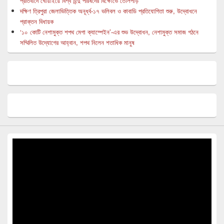
প্রতিবাদে খোয়াইয়ে বিশ্ব হিন্দু পরিষদের বিক্ষোভে তোলপাড়
দক্ষিণ ত্রিপুরা জেলাভিত্তিক অনূর্ধ্ব-১৭ ভলিবল ও কাবাডি প্রতিযোগিতা শুরু, উদ্বোধনে
প্রাক্তন বিধায়ক
‘১০ কোটি নেশামুক্ত শপথ মেগা ক্যাম্পেইন’-এর শুভ উদ্বোধন, নেশামুক্ত সমাজ গঠনে
সম্মিলিত উদ্যোগের আহ্বান, শপথ নিলেন শতাধিক মানুষ
Video
Player