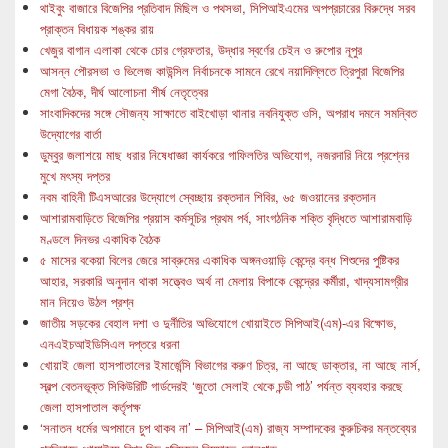
থাইবুং বাজারে বিজেপির প্রতিবাদ মিছিল ও পথসভা, সিপিআইএমের অপপ্রচারের বিরুদ্ধে সরব
প্রাক্তন বিধায়ক শঙ্কর রায়
খেজুর বাগান এলাকা থেকে চোর গ্রেফতার, উদ্ধার স্বর্ণের চেইন ও রুপোর নূপুর
আসন্ন পৌরসভা ও ভিলেজ কাউন্সিল নির্বাচনকে সামনে রেখে নয়াদিল্লিতে ত্রিপুরা বিজেপির
মেগা বৈঠক, দীর্ঘ আলোচনা শীর্ষ নেতৃত্বের
সাংবাদিকদের সঙ্গে সৌজন্য সাক্ষাতে বাইখোড়া থানার নবনিযুক্ত ওসি, অপরাধ দমনে সমন্বিত
উদ্যোগের বার্তা
ডুম্বুর জলাশয়ে মাছ ধরার নিষেধাজ্ঞা কার্যকরে গাফিলতির অভিযোগ, নজরদারি নিয়ে প্রশ্নের
মুখে মৎস্য দপ্তর
নবম বাহিনী টিএসআরের উদ্যোগে স্বেচ্ছায় রক্তদান শিবির, ৬৫ জওয়ানের রক্তদান
আশারামবাড়িতে বিজেপির প্রয়াস কর্মসূচির প্রথম পর্ব, সাংগঠনিক শক্তি বৃদ্ধিতে আশারামবাড়ি
মণ্ডলে দিনভর একাধিক বৈঠক
৫ মাসের বকেয়া বিলের জেরে সাব্রুমের একাধিক অঙ্গনওয়াড়ি কেন্দ্রে বন্ধ শিশুদের পুষ্টিকর
আহার, সরকারি অনুদান থাকা সত্ত্বেও অর্থ না মেলায় বিপাকে কেন্দ্রের কর্মীরা, খাদ্যসামগ্রীর
মান নিয়েও উঠল প্রশ্ন
জাতীয় সড়কের বেহাল দশা ও দুর্নীতির অভিযোগে খোয়াইতে সিপিআই(এম)-এর বিক্ষোভ,
এনএইচআইডিসিএল দপ্তরে ধরনা
খোয়াই জেলা হাসপাতালের ইমার্জেন্সি বিভাগের করুণ চিত্র, না আছে ডাক্তার, না আছে নার্স,
স্বল্প বেতনভূক্ত সিকিউরিটি গার্ডদেরই ‘জুতো সেলাই থেকে চন্ডী পাঠ’ পর্যন্ত ব্যবহার করছে
জেলা হাসপাতাল কর্তৃপক্ষ
‘সনাতন ধর্মের অপমানে চুপ থাকব না’ – সিপিআই(এম) রাজ্য সম্পাদকের কুরুচিকর মন্তব্যের