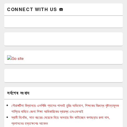
CONNECT WITH US ☎️
সর্বশেষ সংবাদ
গৌরাঙ্গটিলা বিদ্যালয়ে এলপিজি গ্যাসের পাসবই চুরির অভিযোগ, শিক্ষকের বিরুদ্ধে দৃষ্টান্তমূলক
শাস্তির দাবিতে জেলা শিক্ষা আধিকারিকের দ্বারস্থ এসএফআই
স্বামী নিখোঁজ, সাত বছরের মেয়েকে নিয়ে অসহায় দিন কাটাচ্ছেন কলাছড়ার রুমা দাস,
প্রশাসনের হস্তক্ষেপের আবেদন