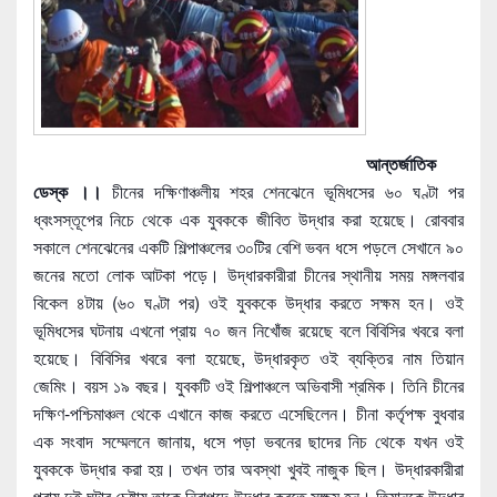
আন্তর্জাতিক
ডেস্ক ।।
চীনের দক্ষিণাঞ্চলীয় শহর শেনঝেনে ভূমিধসের ৬০ ঘণ্টা পর
ধ্বংসস্তূপের নিচে থেকে এক যুবককে জীবিত উদ্ধার করা হয়েছে। রোববার
সকালে শেনঝেনের একটি শিল্পাঞ্চলের ৩০টির বেশি ভবন ধসে পড়লে সেখানে ৯০
জনের মতো লোক আটকা পড়ে। উদ্ধারকারীরা চীনের স্থানীয় সময় মঙ্গলবার
বিকেল ৪টায় (৬০ ঘণ্টা পর) ওই যুবককে উদ্ধার করতে সক্ষম হন। ওই
ভূমিধসের ঘটনায় এখনো প্রায় ৭০ জন নিখোঁজ রয়েছে বলে বিবিসির খবরে বলা
হয়েছে। বিবিসির খবরে বলা হয়েছে, উদ্ধারকৃ
ত ওই ব্যক্তির নাম তিয়ান
জেমিং। বয়স ১৯ বছর। যুবকটি ওই শিল্পাঞ্চলে অভিবাসী শ্রমিক। তিনি চীনের
দক্ষিণ-পশ্চিমাঞ্চল থেকে এখানে কাজ করতে এসেছিলেন। চীনা কর্তৃপক্ষ বুধবার
এক সংবাদ সম্মেলনে জানায়, ধসে পড়া ভবনের ছাদের নিচ থেকে যখন ওই
যুবককে উদ্ধার করা হয়। তখন তার অবস্থা খুবই নাজুক ছিল। উদ্ধারকারীরা
প্রায় দুই ঘন্টার চেষ্টায় তাকে নিরাপদে উদ্ধার করতে সক্ষম হন। তিয়ানকে উদ্ধার