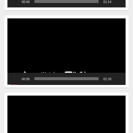
00:00
01:14
Video
Player
00:00
01:33
Video
Player