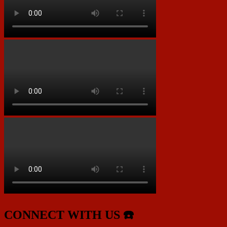
CONNECT WITH US ☎️