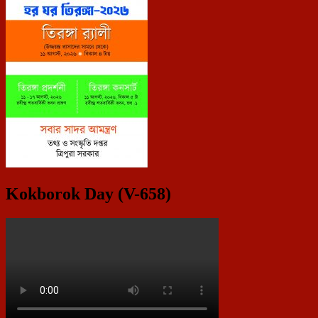
Kokborok Day (V-658)