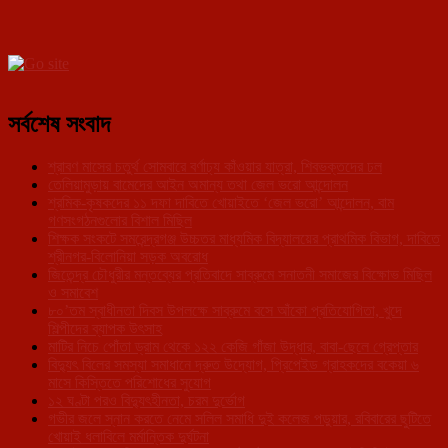
সর্বশেষ সংবাদ
শ্রাবণ মাসের চতুর্থ সোমবারে বর্ণাঢ্য কাঁওয়ার যাত্রা, শিবভক্তদের ঢল
তেলিয়ামুড়ায় বামেদের আইন অমান্য তথা জেল ভরো আন্দোলন
শ্রমিক-কৃষকদের ১১ দফা দাবিতে খোয়াইতে ‘জেল ভরো’ আন্দোলন, বাম
গণসংগঠনগুলোর বিশাল মিছিল
শিক্ষক সংকটে সমরেন্দ্রগঞ্জ উচ্চতর মাধ্যমিক বিদ্যালয়ের প্রাথমিক বিভাগ, দাবিতে
শ্রীনগর-বিলোনিয়া সড়ক অবরোধ
জিতেন্দ্র চৌধুরীর মন্তব্যের প্রতিবাদে সাব্রুমে সনাতনী সমাজের বিক্ষোভ মিছিল
ও সমাবেশ
৮০’তম স্বাধীনতা দিবস উপলক্ষে সাব্রুমে বসে আঁকো প্রতিযোগিতা, খুদে
শিল্পীদের ব্যাপক উৎসাহ
মাটির নিচে পোঁতা ড্রাম থেকে ১২২ কেজি গাঁজা উদ্ধার, বাবা-ছেলে গ্রেপ্তার
বিদ্যুৎ বিলের সমস্যা সমাধানে দ্রুত উদ্যোগ, প্রিপেইড গ্রাহকদের বকেয়া ৬
মাসে কিস্তিতে পরিশোধের সুযোগ
১২ ঘণ্টা পরও বিদ্যুৎহীনতা, চরম দুর্ভোগ
গভীর জলে স্নান করতে নেমে সলিল সমাধি দুই কলেজ পড়ুয়ার, রবিবারের ছুটিতে
খোয়াই ধলাবিলে মর্মান্তিক দুর্ঘটনা