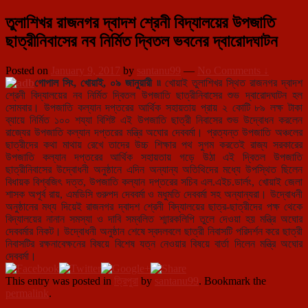
তুলাশিখর রাজনগর দ্বাদশ শ্রেনী বিদ্যালয়ের উপজাতি
ছাত্রীনিবাসের নব নির্মিত দ্বিতল ভবনের দ্বারোদঘাটন
Posted on
January 9, 2017
by
santanu99
—
No Comments ↓
গোপাল সিং, খোয়াই, ০৯ জানুয়ারী ৷৷
খোয়াই তুলাশিখর স্থিত রাজনগর দ্বাদশ
শ্রেনী বিদ্যালয়ের নব নির্মিত দ্বিতল উপজাতি ছাত্রীনিবাসের শুভ দ্বারোদঘাটন হল
সোমবার। উপজাতি কল্যান দপ্তরের আর্থিক সহায়তায় প্রায় ২ কোটি ৮৯ লক্ষ টাকা
ব্যায়ে নির্মিত ১০০ শয্যা বিশিষ্ট এই উপজাতি ছাত্রী নিবাসের শুভ উদ্বোধন করলেন
রাজ্যের উপজাতি কল্যান দপ্তরের মন্ত্রি অঘোর দেববর্মা। প্রত্যন্ত উপজাতি অঞ্চলের
ছাত্রীদের কথা মাথায় রেখে তাদের উচ্চ শিক্ষার পথ সুগম করতেই রাজ্য সরকারের
উপজাতি কল্যান দপ্তরের আর্থিক সহায়তায় গড়ে উঠা এই দ্বিতল উপজাতি
ছাত্রীনিবাসের উদ্বোধনী অনুষ্ঠানে এদিন অন্যান্য অতিথিদের মধ্যে উপস্থিত ছিলেন
বিধায়ক বিশ্বজিৎ দত্ত, উপজাতি কল্যান দপ্তরের সচিব এল.এইচ.ডার্লং, খোয়াই জেলা
শাসক অপূর্ব রায়, এমডিসি গুরুপদ দেববর্মা ও মধুমতি দেববর্মা সহ অন্যান্যরা। উদ্বোধনী
অনুষ্ঠানের মধ্য দিয়েই রাজনগর দ্বাদশ শ্রেনী বিদ্যালয়ের ছাত্র-ছাত্রীদের পক্ষ থেকে
বিদ্যালয়ের নানান সমস্যা ও দাবি সম্বলিত শ্মারকলিপি তুলে দেওয়া হয় মন্ত্রি অঘোর
দেববর্মার নিকট। উদ্বোধনী অনুষ্ঠান শেষে স্বদলবলে ছাত্রী নিবাসটি পরিদর্শন করে ছাত্রী
নিবাসটির রক্ষনাবেক্ষনের বিষয়ে বিশেষ যত্ন নেওয়ার বিষয়ে বার্তা দিলেন মন্ত্রি অঘোর
দেববর্মা।
This entry was posted in
ত্রিপুরা
by
santanu99
. Bookmark the
permalink
.