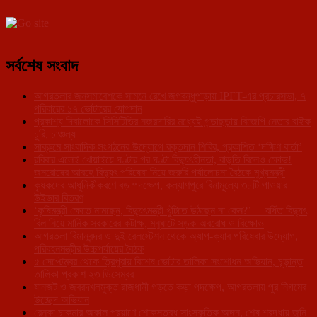
সর্বশেষ সংবাদ
আগরতলার জনসমাবেশকে সামনে রেখে জগবন্ধুপাড়ায় IPFT-এর প্রচারসভা, ৭
পরিবারের ১৭ ভোটারের যোগদান
প্রকাশ্য দিবালোকে সিসিটিভির নজরদারির মধ্যেই গন্ডাছড়ায় বিজেপি নেতার বাইক
চুরি, চাঞ্চল্য
সাব্রুমে সাংবাদিক সংগঠনের উদ্যোগে রক্তদান শিবির, প্রকাশিত ‘দক্ষিণ বার্তা’
রবিবার এলেই খোয়াইয়ে ঘণ্টার পর ঘণ্টা বিদ্যুৎহীনতা, বাড়তি বিলেও ক্ষোভ!
জনরোষের আবহে বিদ্যুৎ পরিষেবা নিয়ে জরুরি পর্যালোচনা বৈঠকে মুখ্যমন্ত্রী
কৃষকদের আধুনিকীকরণে বড় পদক্ষেপ, কল্যাণপুরে বিনামূল্যে ৩৮টি পাওয়ার
উইডার বিতরণ
‘কৃষিমন্ত্রী ক্ষেতে নামছেন, বিদ্যুৎমন্ত্রী খুঁটিতে উঠছেন না কেন?’— বর্ধিত বিদ্যুৎ
বিল নিয়ে মানিক সরকারের কটাক্ষ, মনুঘাটে সড়ক অবরোধ ও বিক্ষোভ
আগরতলা বিমানবন্দর ও দুই রেলস্টেশন থেকে অ্যাপ-ক্যাব পরিষেবার উদ্যোগ,
পরিবহনমন্ত্রীর উচ্চপর্যায়ের বৈঠক
৫ সেপ্টেম্বর থেকে ত্রিপুরায় বিশেষ ভোটার তালিকা সংশোধন অভিযান, চূড়ান্ত
তালিকা প্রকাশ ২৩ ডিসেম্বর
যানজট ও জবরদখলমুক্ত রাজধানী গড়তে কড়া পদক্ষেপ, আগরতলায় পুর নিগমের
উচ্ছেদ অভিযান
রেনুকা চাকমার অকাল প্রয়াণে শোকস্তব্ধ সাংস্কৃতিক অঙ্গন, শেষ শ্রদ্ধায় জুনি