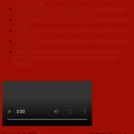
রং ঢং কালচারাল টিম
‘দেশ বাঁচাও, মানুষ বাঁচাও’ স্লোগানে ১০ আগস্ট ‘জেল ভরো’ কর্মসূচি সফল
করার আহ্বান, বামপন্থী চার সংগঠনের সাংবাদিক সম্মেলন
স্বাধীনতা দিবস উপলক্ষে সিমান্তে পুলিশ-বিএসএফের যৌথ পেট্রলিং, নিরাপত্তা
জোরদার
গবাদি পশু ও বানরের অবাধ উৎপাতে অতিষ্ঠ খোয়াইবাসী, পশু আশ্রয়কেন্দ্র গড়ার
দাবিতে সরব জনতা
দক্ষিণ ত্রিপুরা জেলায় প্রশাসনিক প্রস্তুতি বৈঠক: ১২ আগস্ট আসছেন পঞ্চায়েত
মন্ত্রী কিশোর বর্মণ
গৌরাঙ্গটিলা বিদ্যালয়ে এলপিজি গ্যাসের পাসবই চুরির অভিযোগ, শিক্ষকের
বিরুদ্ধে দৃষ্টান্তমূলক শাস্তির দাবিতে জেলা শিক্ষা আধিকারিকের দ্বারস্থ
এসএফআই