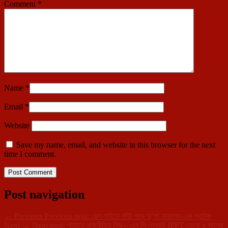
Comment
*
Name
*
Email
*
Website
Save my name, email, and website in this browser for the next
time I comment.
Post navigation
←
Previous
Previous post:
রেল লাইনে কাঁটা পড়ে দু’পা হারালেন এক শ্রমিক
Next
→
Next post:
পাহাড়ে রাজনীতির বিষ্ম – এন সি দেববর্মা IPFT থেকে ৬ মাসের