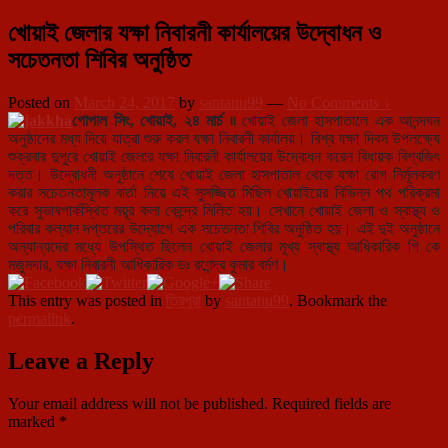
খোয়াই জেলার যক্ষা নিবারনী কার্যালয়ের উদ্বোধন ও
সচেতনতা শিবির অনুষ্ঠিত
Posted on
March 24, 2017
by
santanu99
—
No Comments ↓
গোপাল সিং, খোয়াই, ২৪ মার্চ ৷৷
খোয়াই জেলা হাসপাতালে এক আনন্দঘন
অনুষ্ঠানের মধ্য দিয়ে যাত্রা শুরু করল যক্ষা নিবারনী কার্যালয়। বিশ্ব যক্ষা দিবস উপলক্ষ্যে
শুক্রবার দুপুরে খোয়াই জেলার যক্ষা নিবারনী কার্যালয়ের উদ্বোধন করেন বিধায়ক বিশ্বজিৎ
দত্ত। উদ্বোধনী অনুষ্ঠানে শেষে খোয়াই জেলা হাসপাতাল থেকে যক্ষা রোগ নির্মূলকরণ
করার সচেতনতামূলক বার্তা নিয়ে এই সুসজ্জিত মিছিল খোয়াইয়ের বিভিন্ন পথ পরিক্রমা
করে সুভাষপার্কস্থিত ময়ূর কলা কেন্দ্রে মিলিত হয়। সেখানে খোয়াই জেলা ও স্বাস্থ্য ও
পরিবার কল্যান দপ্তরের উদ্যোগে এক সচেতনতা শিবির অনুষ্ঠিত হয়। এই দুই অনুষ্ঠানে
অন্যান্যদের মধ্যে উপস্থিত ছিলেন খোয়াই জেলার মূখ্য স্বাস্থ্য আধিকারিক পি কে
মজুমদার, যক্ষা নিবারনী আধিকারিক ডঃ রণেন্দ্র কুমার বর্মণ।
This entry was posted in
ত্রিপুরা
by
santanu99
. Bookmark the
permalink
.
Leave a Reply
Your email address will not be published.
Required fields are
marked
*