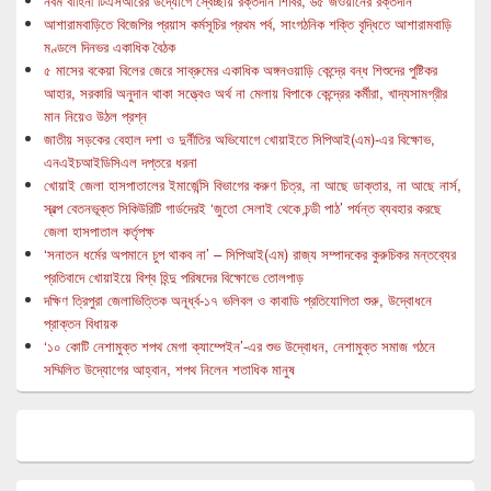
নবম বাহিনী টিএসআরের উদ্যোগে স্বেচ্ছায় রক্তদান শিবির, ৬৫ জওয়ানের রক্তদান
আশারামবাড়িতে বিজেপির প্রয়াস কর্মসূচির প্রথম পর্ব, সাংগঠনিক শক্তি বৃদ্ধিতে আশারামবাড়ি
মণ্ডলে দিনভর একাধিক বৈঠক
৫ মাসের বকেয়া বিলের জেরে সাব্রুমের একাধিক অঙ্গনওয়াড়ি কেন্দ্রে বন্ধ শিশুদের পুষ্টিকর
আহার, সরকারি অনুদান থাকা সত্ত্বেও অর্থ না মেলায় বিপাকে কেন্দ্রের কর্মীরা, খাদ্যসামগ্রীর
মান নিয়েও উঠল প্রশ্ন
জাতীয় সড়কের বেহাল দশা ও দুর্নীতির অভিযোগে খোয়াইতে সিপিআই(এম)-এর বিক্ষোভ,
এনএইচআইডিসিএল দপ্তরে ধরনা
খোয়াই জেলা হাসপাতালের ইমার্জেন্সি বিভাগের করুণ চিত্র, না আছে ডাক্তার, না আছে নার্স,
স্বল্প বেতনভূক্ত সিকিউরিটি গার্ডদেরই ‘জুতো সেলাই থেকে চন্ডী পাঠ’ পর্যন্ত ব্যবহার করছে
জেলা হাসপাতাল কর্তৃপক্ষ
‘সনাতন ধর্মের অপমানে চুপ থাকব না’ – সিপিআই(এম) রাজ্য সম্পাদকের কুরুচিকর মন্তব্যের
প্রতিবাদে খোয়াইয়ে বিশ্ব হিন্দু পরিষদের বিক্ষোভে তোলপাড়
দক্ষিণ ত্রিপুরা জেলাভিত্তিক অনূর্ধ্ব-১৭ ভলিবল ও কাবাডি প্রতিযোগিতা শুরু, উদ্বোধনে
প্রাক্তন বিধায়ক
‘১০ কোটি নেশামুক্ত শপথ মেগা ক্যাম্পেইন’-এর শুভ উদ্বোধন, নেশামুক্ত সমাজ গঠনে
সম্মিলিত উদ্যোগের আহ্বান, শপথ নিলেন শতাধিক মানুষ