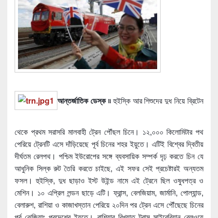
আন্তর্জাতিক ডেস্ক ৷৷
হুইস্কি আর শিশুদের দুধ নিয়ে ব্রিটেন
থেকে প্রথম সরাসরি মালবাহী ট্রেন পৌঁছল চিনে। ১২,০০০ কিলোমিটার পথ
পেরিয়ে ট্রেনটি এসে দাঁড়িয়েছে পূর্ব চিনের শহর ইয়ুতে। এটিই বিশ্বের দ্বিতীয়
দীর্ঘতম রেলপথ। পশ্চিম ইউরোপের সঙ্গে ব্যবসায়িক সম্পর্ক দৃঢ় করতে চিন যে
আধুনিক সিল্ক রুট তৈরি করতে চাইছে, এই সফর সেই প্রচেষ্টারই অন্যতম
ফসল। হুইস্কি, দুধ ছাড়াও ইস্ট উইন্ড নামে এই ট্রেনে ছিল ওষুধপত্র ও
মেশিন। ১০ এপ্রিল লন্ডন ছাড়ে এটি। ফ্রান্স, বেলজিয়াম, জার্মানি, পোল্যান্ড,
বেলারুশ, রাশিয়া ও কাজাখস্তান পেরিয়ে ২০দিন পর ট্রেন এসে পৌঁছেছে চিনের
পূর্ব ঝেজিয়াং প্রদেশের ইয়ুতে। রাশিয়ার বিখ্যাত ট্রান্স সাইবেরিয়ান রেলওয়ে