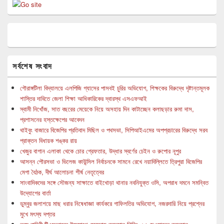
সর্বশেষ সংবাদ
গৌরাঙ্গটিলা বিদ্যালয়ে এলপিজি গ্যাসের পাসবই চুরির অভিযোগ, শিক্ষকের বিরুদ্ধে দৃষ্টান্তমূলক
শাস্তির দাবিতে জেলা শিক্ষা আধিকারিকের দ্বারস্থ এসএফআই
স্বামী নিখোঁজ, সাত বছরের মেয়েকে নিয়ে অসহায় দিন কাটাচ্ছেন কলাছড়ার রুমা দাস,
প্রশাসনের হস্তক্ষেপের আবেদন
থাইবুং বাজারে বিজেপির প্রতিবাদ মিছিল ও পথসভা, সিপিআইএমের অপপ্রচারের বিরুদ্ধে সরব
প্রাক্তন বিধায়ক শঙ্কর রায়
খেজুর বাগান এলাকা থেকে চোর গ্রেফতার, উদ্ধার স্বর্ণের চেইন ও রুপোর নূপুর
আসন্ন পৌরসভা ও ভিলেজ কাউন্সিল নির্বাচনকে সামনে রেখে নয়াদিল্লিতে ত্রিপুরা বিজেপির
মেগা বৈঠক, দীর্ঘ আলোচনা শীর্ষ নেতৃত্বের
সাংবাদিকদের সঙ্গে সৌজন্য সাক্ষাতে বাইখোড়া থানার নবনিযুক্ত ওসি, অপরাধ দমনে সমন্বিত
উদ্যোগের বার্তা
ডুম্বুর জলাশয়ে মাছ ধরার নিষেধাজ্ঞা কার্যকরে গাফিলতির অভিযোগ, নজরদারি নিয়ে প্রশ্নের
মুখে মৎস্য দপ্তর