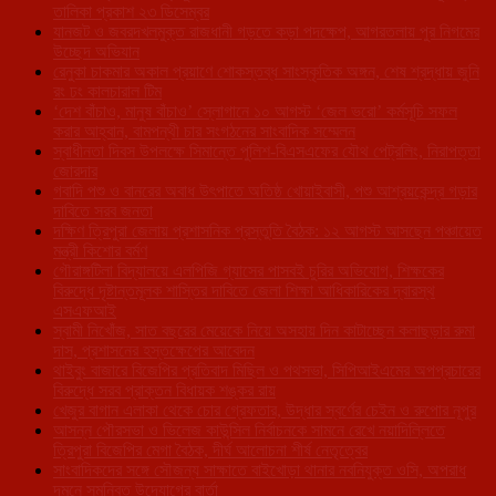
তালিকা প্রকাশ ২৩ ডিসেম্বর
যানজট ও জবরদখলমুক্ত রাজধানী গড়তে কড়া পদক্ষেপ, আগরতলায় পুর নিগমের
উচ্ছেদ অভিযান
রেনুকা চাকমার অকাল প্রয়াণে শোকস্তব্ধ সাংস্কৃতিক অঙ্গন, শেষ শ্রদ্ধায় জুনি
রং ঢং কালচারাল টিম
‘দেশ বাঁচাও, মানুষ বাঁচাও’ স্লোগানে ১০ আগস্ট ‘জেল ভরো’ কর্মসূচি সফল
করার আহ্বান, বামপন্থী চার সংগঠনের সাংবাদিক সম্মেলন
স্বাধীনতা দিবস উপলক্ষে সিমান্তে পুলিশ-বিএসএফের যৌথ পেট্রলিং, নিরাপত্তা
জোরদার
গবাদি পশু ও বানরের অবাধ উৎপাতে অতিষ্ঠ খোয়াইবাসী, পশু আশ্রয়কেন্দ্র গড়ার
দাবিতে সরব জনতা
দক্ষিণ ত্রিপুরা জেলায় প্রশাসনিক প্রস্তুতি বৈঠক: ১২ আগস্ট আসছেন পঞ্চায়েত
মন্ত্রী কিশোর বর্মণ
গৌরাঙ্গটিলা বিদ্যালয়ে এলপিজি গ্যাসের পাসবই চুরির অভিযোগ, শিক্ষকের
বিরুদ্ধে দৃষ্টান্তমূলক শাস্তির দাবিতে জেলা শিক্ষা আধিকারিকের দ্বারস্থ
এসএফআই
স্বামী নিখোঁজ, সাত বছরের মেয়েকে নিয়ে অসহায় দিন কাটাচ্ছেন কলাছড়ার রুমা
দাস, প্রশাসনের হস্তক্ষেপের আবেদন
থাইবুং বাজারে বিজেপির প্রতিবাদ মিছিল ও পথসভা, সিপিআইএমের অপপ্রচারের
বিরুদ্ধে সরব প্রাক্তন বিধায়ক শঙ্কর রায়
খেজুর বাগান এলাকা থেকে চোর গ্রেফতার, উদ্ধার স্বর্ণের চেইন ও রুপোর নূপুর
আসন্ন পৌরসভা ও ভিলেজ কাউন্সিল নির্বাচনকে সামনে রেখে নয়াদিল্লিতে
ত্রিপুরা বিজেপির মেগা বৈঠক, দীর্ঘ আলোচনা শীর্ষ নেতৃত্বের
সাংবাদিকদের সঙ্গে সৌজন্য সাক্ষাতে বাইখোড়া থানার নবনিযুক্ত ওসি, অপরাধ
দমনে সমন্বিত উদ্যোগের বার্তা