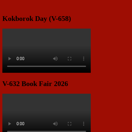
Area
Kokborok Day (V-658)
V-632 Book Fair 2026