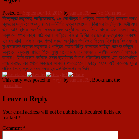
Posted on
September 18, 2017
by
santanu99
—
No Comments ↓
বিশ্বেশ্বর মজুমদার, শান্তিরবাজার, ১৮ সেপ্টেম্বর ৷৷
শান্তির বাজার ডিগ্রি কলেজে শপথ
গ্রহনের মধ্যদিয়ে শুভসূচনা হল নবনির্মিত ছাত্র সংসদের। বিনা প্রতিদ্বন্দ্বিতায় জয়ী এস
এফ আই ছাত্র সংগঠন সোমবার এক অনুষ্ঠানের মধ্য দিয়ে যাত্রা শুরু করল। এই
অনুষ্ঠানে শপথ বাক্য পাঠ করান শান্তির বাজার ডিগ্রি কলেজের ভারপ্রাপ্ত অধ্যক্ষ
হারাধন সাহা। এছারা এই শপথ গ্রহন অনুষ্ঠানে উপস্থিত ছিলেন ত্রিপুরার বিধানসভার
মুখ্যসচেতক বাসুদেব মজুমদার ও শান্তির বাজার ডিগ্রি কলেজের দায়িত্ব প্রাপ্ত কর্মীবৃন্দ।
অনুষ্ঠানে বক্তব্য রাখতে গিয়ে মুখ্য সচেতক ছাত্র সংসদের করণীয় কাজগুলি সম্পর্কে
জানায়। তিনি জানান বর্তমানে ছাত্র ছাত্রীদের বিপথে পরিচালিত করতে এক অশুভশক্তি
কাজ করছে, এর থেকে সকলকে সাবধান থাকতেহবে। ছাত্র সংসদ এই কলেজে সুন্দর
পরিবেশ গড়ে তুলতে যেন সক্ষম হয় এই উপদেশ দেন তিনি।
This entry was posted in
ত্রিপুরা
by
santanu99
. Bookmark the
permalink
.
Leave a Reply
Your email address will not be published.
Required fields are
marked
*
Comment
*