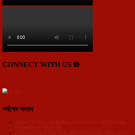
CONNECT WITH US ☎️
সর্বশেষ সংবাদ
আগরতলা বিমানবন্দর ও দুই রেলস্টেশন থেকে অ্যাপ-ক্যাব পরিষেবার উদ্যোগ,
পরিবহনমন্ত্রীর উচ্চপর্যায়ের বৈঠক
৫ সেপ্টেম্বর থেকে ত্রিপুরায় বিশেষ ভোটার তালিকা সংশোধন অভিযান, চূড়ান্ত