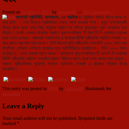
Posted on
October 3, 2017
by
santanu99
—
No Comments ↓
আপডেট প্রতিনিধি, আগরতলা, ০৩ অক্টোবর ৷৷
“জন্মিলে মরিতে হইবে অমর কে
কথা রবে” – সেই হিসেবে প্রতিনিয়ত চলছে আশা যাওয়ার পালা। মৃত্যু অবশ্যম্ভাবী
কিন্তু মাঝে মাঝে এমন কিছু মানুষের প্রয়াণ হয় যাঁদের শূন্যস্থান পূরন অসম্ভব হয়ে
দাঁড়ায়। তেমনি একজন মানুষের প্রয়াণে কৃষ্ণনগরস্থিত টি আর টি সি এলাকায় শোকের
ছায়া নেমে এসেছে। মঙ্গলবার সকালবেলা এ রাজ্যের বিশিষ্ট ক্রীড়াবিদ প্রতিশ দেববর্মা ৭৬
বছর বয়সে পরলোক গমন করেন। তিনি ছিলেন কৃতি ক্রীড়াবিদ পাশাপাশি ১৯৮২ সালে নয়া
দিল্লীতে এশিয়ান গেইমসে রাজ্যের হয়ে প্রতিনিধিত্ব করেছিলেন। তিনি ২০০১ সালে
NSRCC থেকে অবসর গ্রহণ করেন। আগরতলা কৃষ্ণনগরস্থিত টি আর টি সি এলাকার
বিশিষ্ট ক্রীড়াবিদ প্রতিশ দেববর্মার প্রয়াণে বিভিন্ন মহল থেকে শোক জ্ঞাপন করা হয়েছে।
প্রয়াত ক্রীড়াবিদের সুযোগ্য সন্তান অভিষেক দেববর্মা এ রাজ্যের সিনিয়র চিত্র
সাংবাদিক।
This entry was posted in
ত্রিপুরা
by
santanu99
. Bookmark the
permalink
.
Leave a Reply
Your email address will not be published.
Required fields are
marked
*