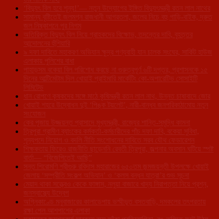
‘বিদ্যুৎ বিল হবে শূন্য!’— নতুন উদ্যোগের ইঙ্গিত বিদ্যুৎমন্ত্রী রতন লাল নাথের
সামান্য বৃষ্টিতেই জলমগ্ন রাজধানী আগরতলা, জলের নিচে বহু গাড়ি-বাইক, দ্রুত
জল নিষ্কাশনে পুর নিগম
অতিরিক্ত বিদ্যুৎ বিল নিয়ে গ্রাহকদের বিক্ষোভ, তদন্তের দাবি, বৃহত্তর
আন্দোলনের হুঁশিয়ারি
৯ দফা দাবিতে মহাকরণ অভিযান ক্ষুদ্র পণ্যবাহী যান চালক সংঘের, সার্কিট হাউজ
এলাকায় পুলিশের বাধা
পাহাড়সম বকেয়া বিল পরিশোধ করছে না গুরুত্বপূর্ণ ৬টি দপ্তর, প্রশাসনকে ১৫
দিনের আল্টিমেটাম দিল খোয়াই প্রাইমারি মার্কেটিং কো-অপারেটিভ সোসাইটি
লিমিটেড
ধান রোপণে কৃষকদের সঙ্গে মাঠে কৃষিমন্ত্রী রতন লাল নাথ, উন্নত চাষাবাদে জোর
খোয়াই শহরে উদ্বোধন দুই ‘পিঙ্ক টয়লেট’, নারী-বান্ধব জনপরিকাঠামোয় নতুন
সংযোজন
কের পূজায় উজ্জয়ন্ত প্রাসাদে মুখ্যমন্ত্রী, রাজ্যের শান্তি-সমৃদ্ধি কামনা
ত্রিপুরা গ্রামীণ ব্যাংকের কর্মকর্তা-কর্মচারীদের পাঁচ দফা দাবি, বকেয়া সুবিধা,
শূন্যপদে নিয়োগ ও বদলি নীতি সংশোধনের দাবিতে সরব যৌথ ফেডারেশন
শিক্ষকতায় ফিরেও রাজনীতি ছাড়েননি রেবতী ত্রিপুরা, জল্পনার অবসান ঘটিয়ে স্পষ্ট
বার্তা— “বিজেপিতেই আছি”
সন্ত শিরোমণি শ্রীগুরু রবিদাস মহারাজের ৬৫০তম জন্মজয়ন্তী উপলক্ষে খোয়াই
জেলায় ‘সম্প্রীতি সংকল্প অভিযান’ ও ‘কলস বন্ধন যাত্রা’র শুভ সূচনা
মেয়াদ থাকা সত্ত্বেও কেকে ফাঙ্গাস, নলুয়া বাজারে খাদ্য নিরাপত্তা নিয়ে প্রশ্ন,
জনস্বাস্থ্যে উদ্বেগ
অগ্নিকাণ্ডে মনুবাজারের কালাডেপায় ভস্মীভূত বসতবাড়ি, দমকলের তৎপরতায়
রক্ষা পেল আশপাশের এলাকা