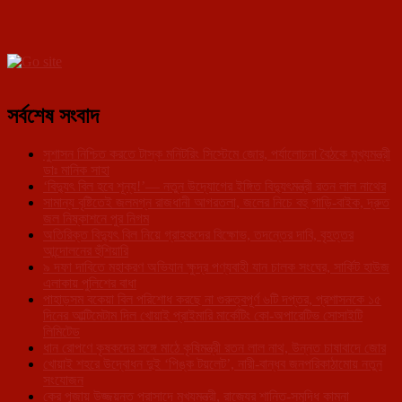
সর্বশেষ সংবাদ
সুশাসন নিশ্চিত করতে টাস্ক মনিটরিং সিস্টেমে জোর, পর্যালোচনা বৈঠকে মুখ্যমন্ত্রী
ডাঃ মানিক সাহা
‘বিদ্যুৎ বিল হবে শূন্য!’— নতুন উদ্যোগের ইঙ্গিত বিদ্যুৎমন্ত্রী রতন লাল নাথের
সামান্য বৃষ্টিতেই জলমগ্ন রাজধানী আগরতলা, জলের নিচে বহু গাড়ি-বাইক, দ্রুত
জল নিষ্কাশনে পুর নিগম
অতিরিক্ত বিদ্যুৎ বিল নিয়ে গ্রাহকদের বিক্ষোভ, তদন্তের দাবি, বৃহত্তর
আন্দোলনের হুঁশিয়ারি
৯ দফা দাবিতে মহাকরণ অভিযান ক্ষুদ্র পণ্যবাহী যান চালক সংঘের, সার্কিট হাউজ
এলাকায় পুলিশের বাধা
পাহাড়সম বকেয়া বিল পরিশোধ করছে না গুরুত্বপূর্ণ ৬টি দপ্তর, প্রশাসনকে ১৫
দিনের আল্টিমেটাম দিল খোয়াই প্রাইমারি মার্কেটিং কো-অপারেটিভ সোসাইটি
লিমিটেড
ধান রোপণে কৃষকদের সঙ্গে মাঠে কৃষিমন্ত্রী রতন লাল নাথ, উন্নত চাষাবাদে জোর
খোয়াই শহরে উদ্বোধন দুই ‘পিঙ্ক টয়লেট’, নারী-বান্ধব জনপরিকাঠামোয় নতুন
সংযোজন
কের পূজায় উজ্জয়ন্ত প্রাসাদে মুখ্যমন্ত্রী, রাজ্যের শান্তি-সমৃদ্ধি কামনা