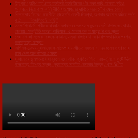
ত্রিপুরা গ্রামীণ ব্যাংকের কর্মকর্তা-কর্মচারীদের পাঁচ দফা দাবি, বকেয়া সুবিধা,
শূন্যপদে নিয়োগ ও বদলি নীতি সংশোধনের দাবিতে সরব যৌথ ফেডারেশন
শিক্ষকতায় ফিরেও রাজনীতি ছাড়েননি রেবতী ত্রিপুরা, জল্পনার অবসান ঘটিয়ে স্পষ্ট
বার্তা— “বিজেপিতেই আছি”
সন্ত শিরোমণি শ্রীগুরু রবিদাস মহারাজের ৬৫০তম জন্মজয়ন্তী উপলক্ষে খোয়াই
জেলায় ‘সম্প্রীতি সংকল্প অভিযান’ ও ‘কলস বন্ধন যাত্রা’র শুভ সূচনা
মেয়াদ থাকা সত্ত্বেও কেকে ফাঙ্গাস, নলুয়া বাজারে খাদ্য নিরাপত্তা নিয়ে প্রশ্ন,
জনস্বাস্থ্যে উদ্বেগ
অগ্নিকাণ্ডে মনুবাজারের কালাডেপায় ভস্মীভূত বসতবাড়ি, দমকলের তৎপরতায়
রক্ষা পেল আশপাশের এলাকা
সুকান্তের জন্মশতবর্ষে সাব্রুমে বসে আঁকা প্রতিযোগিতা, রঙ-তুলিতে ফুটে উঠল
বাসযোগ্য বিশ্বের স্বপ্ন, সুকান্তের মানবিক চেতনায় উদ্বুদ্ধ খুদে শিল্পীরা