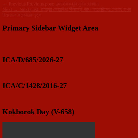
←
Previous
Previous post:
দুঃসাহসিক চুরি মুদির দোকানে
Next
→
Next post:
রাজ্যের বেলারদীপা সীমান্তে গরু পাচারকারীদের হামলায় জখম
বিএসএফ কমান্ডারের মৃত্যু
Primary Sidebar Widget Area
ICA/D/685/2026-27
ICA/C/1428/2016-27
Kokborok Day (V-658)