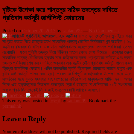
বৃষ্টিকে উপেক্ষা করে শান্তনুর সঠিক তদন্তের দাবিতে
প্রতিবাদ কর্মসূচী জার্নালিস্ট ফোরামের
Posted on
October 20, 2017
by
santanu99
—
No Comments ↓
আপডেট প্রতিনিধি, আগরতলা, ২০ অক্টোবর ৷৷
গত ২০ সেপ্টেম্বর মান্দাইতে খবর
সংগ্রহ করতে গিয়ে রাজ্যের তরুণ সাংবাদিক শান্তনু ভৌমিক নির্মমভাবে খুন হয়েছিল। ২০
অক্টোবর (শুক্রবার) ঘটনার এক মাস অতিক্রান্ত হয়েগেলেও তদন্ত প্রক্রিয়া তেমন
এগোয়নি। ফলে পুলিশি তদন্ত নিয়ে বিভিন্ন মহলে ক্ষোভ দেখা দিয়েছে। রাজ্যের তরুণ
সাংবাদিক শান্তনু ভৌমিকের হত্যার সঙ্গে জড়িতদের দ্রুত গ্রেপ্তারের দাবিতে এবং দ্রুত
তদন্ত প্রক্রিয়া শেষ করার দাবিতে শুক্রবার এক ঘণ্টার মৌন প্রতিবাদ কর্মসূচী পালন করল
ত্রিপুরা জার্নালিস্ট ফোরাম। এদিন রাজধানীর স্বামী বিবেকানন্দ ময়দানের সামনে দুপুরে এক
ঘন্টার এই কর্মসূচী পালন করা হয়। প্রবল দুর্যোগপূর্ণ আবহাওয়াকে উপেক্ষা করে এতে
সংগঠনের সঙ্গে যুক্ত সদস্যরা সহ সংগঠনের বাইরে থাকা মানুষজনও সামিল হন। অপর
দিকে এই হত্যাকান্ডের নিরপেক্ষ তদন্তের স্বার্থে রাজ্যের সাংবাদিকদের ১১টি সংগঠনের
তরফে প্রথমদিন থেকেই সি বি আই তদন্তের দাবী জানিয়ে আসছে।
This entry was posted in
ত্রিপুরা
by
santanu99
. Bookmark the
permalink
.
Leave a Reply
Your email address will not be published.
Required fields are