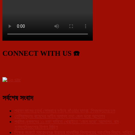
CONNECT WITH US ☎️
সর্বশেষ সংবাদ
শ্রাবণ মাসের চতুর্থ সোমবারে বর্ণাঢ্য কাঁওয়ার যাত্রা, শিবভক্তদের ঢল
তেলিয়ামুড়ায় বামেদের আইন অমান্য তথা জেল ভরো আন্দোলন
শ্রমিক-কৃষকদের ১১ দফা দাবিতে খোয়াইতে ‘জেল ভরো’ আন্দোলন, বাম
গণসংগঠনগুলোর বিশাল মিছিল
শিক্ষক সংকটে সমরেন্দ্রগঞ্জ উচ্চতর মাধ্যমিক বিদ্যালয়ের প্রাথমিক বিভাগ, দাবিতে