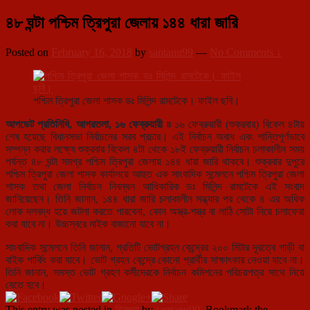
৪৮ ঘন্টা পশ্চিম ত্রিপুরা জেলায় ১৪৪ ধারা জারি
Posted on
February 16, 2018
by
santanu99
—
No Comments ↓
পশ্চিম ত্রিপুরা জেলা শাসক ডঃ মিলিন্দ রামটেকে। ফাইল ছবি।
আপডেট প্রতিনিধি, আগরতলা, ১৬ ফেব্রুয়ারী ৷৷
১৬ ফেব্রুয়ারী (শুক্রবার) বিকেল ৪টায়
শেষ হয়েছে বিধানসভা নির্বাচনের সরব প্রচার। এই নির্বাচন অবাধ এবং শান্তিপূর্ণভাবে
সম্পন্ন করার লক্ষ্যে শুক্রবার বিকেল ৪টা থেকে ১৮ই ফেব্রুয়ারী নির্বাচন চলাকালীন সময়
পর্যন্ত ৪৮ ঘন্টা সমগ্র পশ্চিম ত্রিপুরা জেলায় ১৪৪ ধারা জারি থাকবে। শুক্রবার দুপুরে
পশ্চিম ত্রিপুরা জেলা শাসক কার্যালয়ে আহুত এক সাংবাদিক সন্মেলনে পশ্চিম ত্রিপুরা জেলা
শাসক তথা জেলা নির্বাচন নিবন্ধন আধিকারিক ডঃ মিলিন্দ রামটেকে এই সংবাদ
জানিয়েছেন। তিনি জানান, ১৪৪ ধারা জারি চলাকালীন সন্ধ্যার পর থেকে ৪ এর অধিক
লোক দলবদ্ধ হয়ে জটলা করতে পারবেনা, কোন অস্ত্র-শস্ত্র বা লাঠি সোটা নিয়ে চলাফেরা
করা যাবে না। উচ্চস্বরে মাইক বাজানো যাবে না।
সাংবাদিক সন্মেলনে তিনি জানান, প্রতিটি ভোটগ্রহন কেন্দ্রের ২০০ মিটার দূরত্বে গাড়ী বা
বাইক পার্কিং করা যাবে। ভোট গ্রহন কেন্দ্রে কোনো প্রার্থীর সাক্ষাৎকার নেওয়া যাবে না।
তিনি জানান, সমস্ত ভোট গ্রহণ কর্মীদেরকে নির্বাচন কমিশনের পরিচয়পত্র সাথে নিয়ে
যেতে হবে।
This entry was posted in
ত্রিপুরা
by
santanu99
. Bookmark the