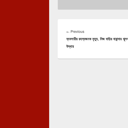
Post
navigation
Previous
←
Previous
ব্যবসায়ীর রহস্যজনক মৃত্যু, নিজ বাড়ির বারান্দায় ঝু
post:
উদ্ধার