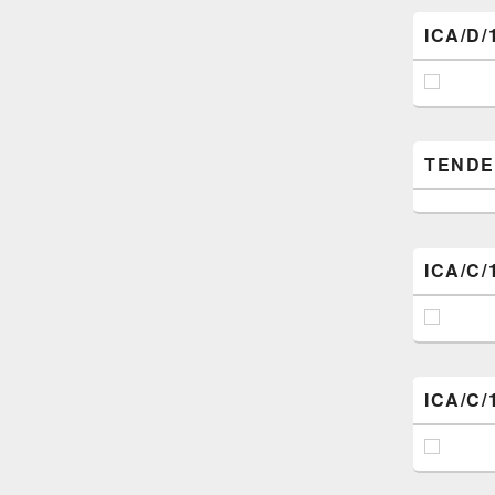
ICA/D/
TENDER (
ICA/C/
ICA/C/