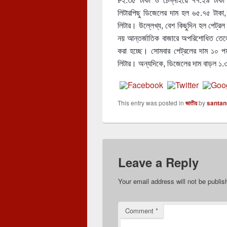
লিটারপিছু ডিজেলের দাম হল ৬৫.৭৫ টাকা,
লিটার। উল্লেখ্য, বেশ কিছুদিন হল পেট্র
নয় আন্তর্জাতিক বাজারে অপরিশোধিত তেলে
করা হচ্ছে। সোমবার পেট্রলের দাম ১০ প
লিটার। অন্যদিকে, ডিজেলের দাম বাড়ল ১.৩
This entry was posted in
জাতীয়
by
santan
Leave a Reply
Your email address will not be publis
Comment
*