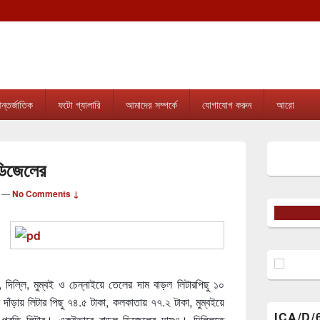
tripura.com
sion online news & infotainment portal in Tripura.
্তর্জাতিক
ফটো গ্যালারি
আমাদের সম্পর্কে
যোগাযোগ করুন
আরো
Primary
Sidebar
ডিজেলের
Widget
Area
—
No Comments ↓
দিল্লি, মুম্বই ও চেন্নাইয়ে তেলের দাম বাড়ল লিটারপিছু ১০
াঁড়ায় লিটার পিছু ৭৪.৫ টাকা, কলকাতায় ৭৭.২ টাকা, মুম্বইয়ে
ICA/D/
 প্রতি লিটার। একইভাবে বাড়ল ডিজেলের দামও। দিল্লিতে