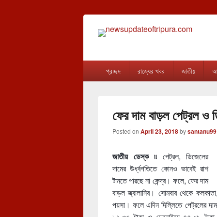
newsupdateof
The one & only exceptional Bengali Ver
Primary
প্রচ্ছদ
রাজ্যের খবর
জাতীয়
আন
menu
ফের দাম বাড়ল পেট্রল ও 
Posted on
April 23, 2018
by
santanu99
জাতীয় ডেস্ক ৷৷
পেট্রল, ডিজেলের
দামের উর্ধ্বগতিতে কোনও ভাবেই রাশ
টানতে পারছে না কেন্দ্র। ফলে, ফের দাম
বাড়ল জ্বালানির। সোমবার থেকে কলকাতা, 
পয়সা। ফলে এদিন দিল্লিতে পেট্রলের দাম দ
৮২.৩৫ টাকা ও চেন্নাইয়ে ৭৭.২৯ টাকা