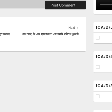
ICA/D/
Next
Next
→
লন্ত মরদেহ
ফের আই জি এম হাসপাতালে বেসরকারি রক্ষীদের গুন্ডামি
post:
ICA/D/
ICA/D/