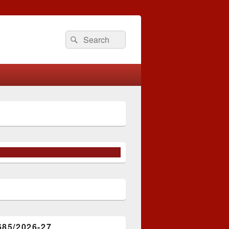
Search
Search
for:
685/2026-27