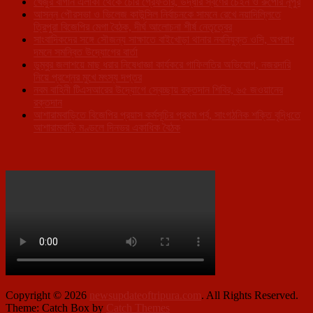
খেজুর বাগান এলাকা থেকে চোর গ্রেফতার, উদ্ধার স্বর্ণের চেইন ও রুপোর নূপুর
আসন্ন পৌরসভা ও ভিলেজ কাউন্সিল নির্বাচনকে সামনে রেখে নয়াদিল্লিতে
ত্রিপুরা বিজেপির মেগা বৈঠক, দীর্ঘ আলোচনা শীর্ষ নেতৃত্বের
সাংবাদিকদের সঙ্গে সৌজন্য সাক্ষাতে বাইখোড়া থানার নবনিযুক্ত ওসি, অপরাধ
দমনে সমন্বিত উদ্যোগের বার্তা
ডুম্বুর জলাশয়ে মাছ ধরার নিষেধাজ্ঞা কার্যকরে গাফিলতির অভিযোগ, নজরদারি
নিয়ে প্রশ্নের মুখে মৎস্য দপ্তর
নবম বাহিনী টিএসআরের উদ্যোগে স্বেচ্ছায় রক্তদান শিবির, ৬৫ জওয়ানের
রক্তদান
আশারামবাড়িতে বিজেপির প্রয়াস কর্মসূচির প্রথম পর্ব, সাংগঠনিক শক্তি বৃদ্ধিতে
আশারামবাড়ি মণ্ডলে দিনভর একাধিক বৈঠক
Copyright © 2026
newsupdateoftripura.com
. All Rights Reserved.
Theme: Catch Box by
Catch Themes