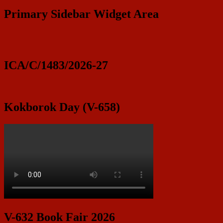
Primary Sidebar Widget Area
ICA/C/1483/2026-27
Kokborok Day (V-658)
V-632 Book Fair 2026