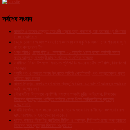
সর্বশেষ সংবাদ
যানজট ও জবরদখলমুক্ত রাজধানী গড়তে কড়া পদক্ষেপ, আগরতলায় পুর নিগমের
উচ্ছেদ অভিযান
রেনুকা চাকমার অকাল প্রয়াণে শোকস্তব্ধ সাংস্কৃতিক অঙ্গন, শেষ শ্রদ্ধায় জুনি
রং ঢং কালচারাল টিম
‘দেশ বাঁচাও, মানুষ বাঁচাও’ স্লোগানে ১০ আগস্ট ‘জেল ভরো’ কর্মসূচি সফল
করার আহ্বান, বামপন্থী চার সংগঠনের সাংবাদিক সম্মেলন
স্বাধীনতা দিবস উপলক্ষে সিমান্তে পুলিশ-বিএসএফের যৌথ পেট্রলিং, নিরাপত্তা
জোরদার
গবাদি পশু ও বানরের অবাধ উৎপাতে অতিষ্ঠ খোয়াইবাসী, পশু আশ্রয়কেন্দ্র গড়ার
দাবিতে সরব জনতা
দক্ষিণ ত্রিপুরা জেলায় প্রশাসনিক প্রস্তুতি বৈঠক: ১২ আগস্ট আসছেন পঞ্চায়েত
মন্ত্রী কিশোর বর্মণ
গৌরাঙ্গটিলা বিদ্যালয়ে এলপিজি গ্যাসের পাসবই চুরির অভিযোগ, শিক্ষকের
বিরুদ্ধে দৃষ্টান্তমূলক শাস্তির দাবিতে জেলা শিক্ষা আধিকারিকের দ্বারস্থ
এসএফআই
স্বামী নিখোঁজ, সাত বছরের মেয়েকে নিয়ে অসহায় দিন কাটাচ্ছেন কলাছড়ার রুমা
দাস, প্রশাসনের হস্তক্ষেপের আবেদন
থাইবুং বাজারে বিজেপির প্রতিবাদ মিছিল ও পথসভা, সিপিআইএমের অপপ্রচারের
বিরুদ্ধে সরব প্রাক্তন বিধায়ক শঙ্কর রায়