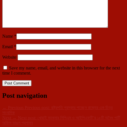
Name
*
Email
*
Website
Save my name, email, and website in this browser for the next
time I comment.
Post navigation
←
Previous
Previous post:
রাষ্ট্রপতি পুরস্কার পাচ্ছেন রাজ্যের এক চিত্র
সাংবাদিক
Next
→
Next post:
খোয়াই মহকুমার সিপিএম ও আইপিএফটি’র ১৮টি অবৈধ পার্টি
অফিস ভাঙল প্রশাসন