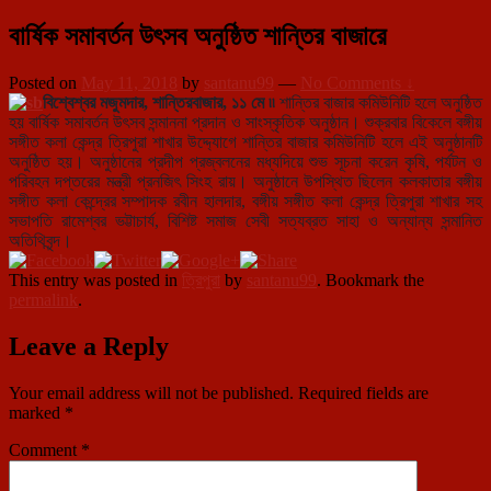
বার্ষিক সমাবর্তন উৎসব অনুষ্ঠিত শান্তির বাজারে
Posted on
May 11, 2018
by
santanu99
—
No Comments ↓
বিশ্বেশ্বর মজুমদার, শান্তিরবাজার, ১১ মে ৷৷
শান্তির বাজার কমিউনিটি হলে অনুষ্ঠিত
হয় বার্ষিক সমাবর্তন উৎসব সন্মাননা প্রদান ও সাংস্কৃতিক অনুষ্ঠান। শুক্রবার বিকেলে বঙ্গীয়
সঙ্গীত কলা কেন্দ্র ত্রিপুরা শাখার উদ্দ্যোগে শান্তির বাজার কমিউনিটি হলে এই অনুষ্ঠানটি
অনুষ্ঠিত হয়। অনুষ্ঠানের প্রদীপ প্রজ্বলনের মধ্যদিয়ে শুভ সূচনা করেন কৃষি, পর্যটন ও
পরিবহন দপ্তরের মন্ত্রী প্রনজিৎ সিংহ রায়। অনুষ্ঠানে উপস্থিত ছিলেন কলকাতার বঙ্গীয়
সঙ্গীত কলা কেন্দ্রের সম্পাদক রবীন হালদার, বঙ্গীয় সঙ্গীত কলা কেন্দ্র ত্রিপুরা শাখার সহ
সভাপতি রামেশ্বর ভট্টাচার্য, বিশিষ্ট সমাজ সেবী সত্যব্রত সাহা ও অন্যান্য সন্মানিত
অতিথিবৃন্দ।
This entry was posted in
ত্রিপুরা
by
santanu99
. Bookmark the
permalink
.
Leave a Reply
Your email address will not be published.
Required fields are
marked
*
Comment
*