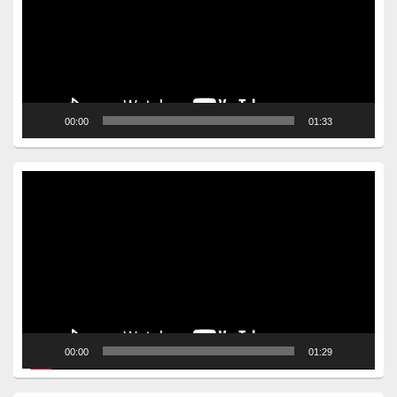
00:00
01:33
Video
Player
00:00
01:29