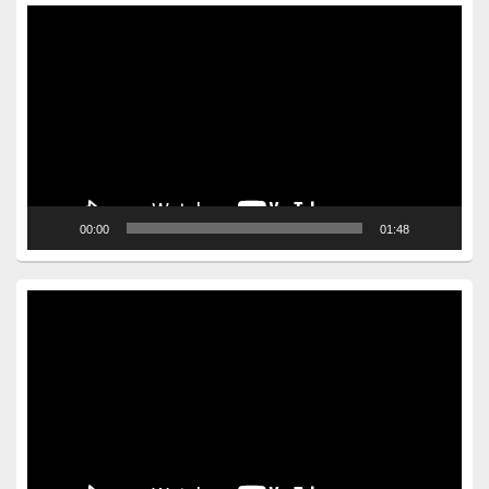
Video
Player
00:00
01:48
Video
Player