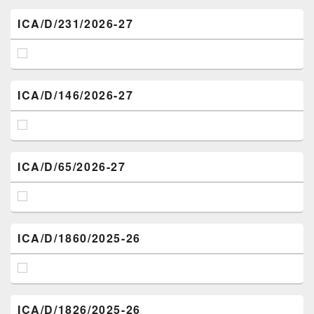
ICA/D/231/2026-27
ICA/D/146/2026-27
ICA/D/65/2026-27
ICA/D/1860/2025-26
ICA/D/1826/2025-26