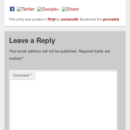
This entry was posted in
ত্রিপুরা
by
santanu99
. Bookmark the
permalink
.
Leave a Reply
Your email address will not be published.
Required fields are
marked
*
Comment
*