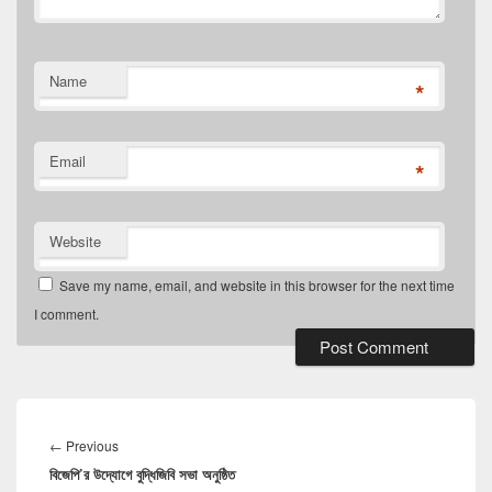
Name
*
Email
*
Website
Save my name, email, and website in this browser for the next time
I comment.
Post
navigation
Previous
←
Previous
বিজেপি’র উদ্যোগে বুদ্ধিজিবি সভা অনুষ্ঠিত
post: