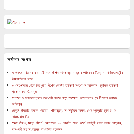
সর্বশেষ সংবাদ
আগরতলা বিমানবন্দর ও দুই রেলস্টেশন থেকে অ্যাপ-ক্যাব পরিষেবার উদ্যোগ, পরিবহনমন্ত্রীর
উচ্চপর্যায়ের বৈঠক
৫ সেপ্টেম্বর থেকে ত্রিপুরায় বিশেষ ভোটার তালিকা সংশোধন অভিযান, চূড়ান্ত তালিকা
প্রকাশ ২৩ ডিসেম্বর
যানজট ও জবরদখলমুক্ত রাজধানী গড়তে কড়া পদক্ষেপ, আগরতলায় পুর নিগমের উচ্ছেদ
অভিযান
রেনুকা চাকমার অকাল প্রয়াণে শোকস্তব্ধ সাংস্কৃতিক অঙ্গন, শেষ শ্রদ্ধায় জুনি রং ঢং
কালচারাল টিম
‘দেশ বাঁচাও, মানুষ বাঁচাও’ স্লোগানে ১০ আগস্ট ‘জেল ভরো’ কর্মসূচি সফল করার আহ্বান,
বামপন্থী চার সংগঠনের সাংবাদিক সম্মেলন