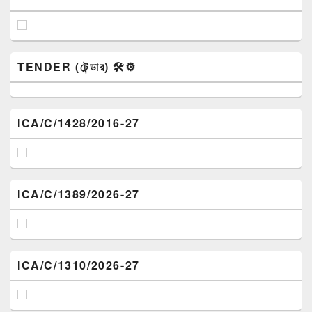
TENDER (টেন্ডার) 🛠️⚙️
ICA/C/1428/2016-27
ICA/C/1389/2026-27
ICA/C/1310/2026-27