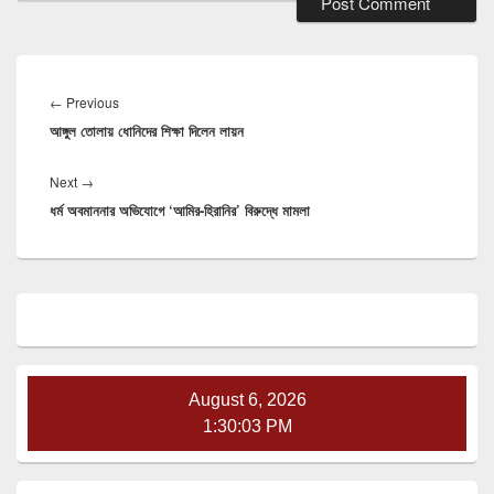
Post
navigation
Previous
←
Previous
আঙ্গুল তোলায় ধোনিদের শিক্ষা দিলেন লায়ন
post:
Next
Next
→
ধর্ম অবমাননার অভিযোগে ‘আমির-হিরানির’ বিরুদ্ধে মামলা
post:
Primary
Sidebar
Widget
Area
August 6, 2026
1:30:05 PM