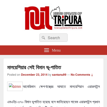
newsupdateoftripura.com
Search
The one & only exceptional Bengali Version online news & infotainment portal
Search
in Tripura.
for:
Menu
মালয়েশিয়ার সেই বিমান ভূ-পাতিত
Posted on
December 23, 2014
by
santanu99
—
No Comments ↓
আমেরিকান ক্ষেপণাস্ত্রের আঘাতে মালয়েশিয়ান এয়ারলাইন্স
এমএইচ-৩৭০ বিমান ভূপাতিত হয়েছে বলে জানিয়েছেন সাবেক এয়ারলাইন্স প্রধান