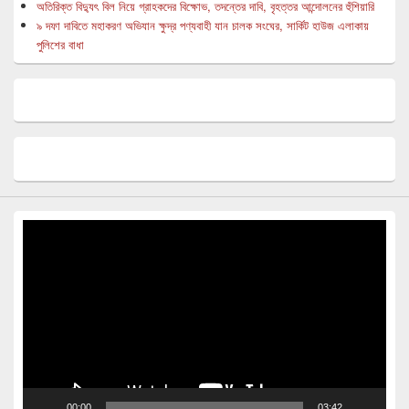
অতিরিক্ত বিদ্যুৎ বিল নিয়ে গ্রাহকদের বিক্ষোভ, তদন্তের দাবি, বৃহত্তর আন্দোলনের হুঁশিয়ারি
৯ দফা দাবিতে মহাকরণ অভিযান ক্ষুদ্র পণ্যবাহী যান চালক সংঘের, সার্কিট হাউজ এলাকায়
পুলিশের বাধা
Video
Player
00:00
03:42