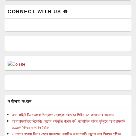
CONNECT WITH US ☎️
সর্বশেষ সংবাদ
নবম বাহিনী টিএসআরের উদ্যোগে স্বেচ্ছায় রক্তদান শিবির, ৬৫ জওয়ানের রক্তদান
আশারামবাড়িতে বিজেপির প্রয়াস কর্মসূচির প্রথম পর্ব, সাংগঠনিক শক্তি বৃদ্ধিতে আশারামবাড়ি
মণ্ডলে দিনভর একাধিক বৈঠক
৫ মাসের বকেয়া বিলের জেরে সাব্রুমের একাধিক অঙ্গনওয়াড়ি কেন্দ্রে বন্ধ শিশুদের পুষ্টিকর