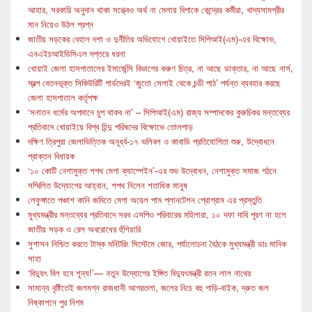
আহার, সরকারি অনুদান থাকা সত্ত্বেও অর্থ না মেলায় বিপাকে কেন্দ্রের কর্মীরা, খাদ্যসামগ্রীর
মান নিয়েও উঠল প্রশ্ন
জাতীয় সড়কের বেহাল দশা ও দুর্নীতির অভিযোগে খোয়াইতে সিপিআই(এম)-এর বিক্ষোভ,
এনএইচআইডিসিএল দপ্তরে ধরনা
খোয়াই জেলা হাসপাতালের ইমার্জেন্সি বিভাগের করুণ চিত্র, না আছে ডাক্তার, না আছে নার্স,
স্বল্প বেতনভূক্ত সিকিউরিটি গার্ডদেরই ‘জুতো সেলাই থেকে চন্ডী পাঠ’ পর্যন্ত ব্যবহার করছে
জেলা হাসপাতাল কর্তৃপক্ষ
‘সনাতন ধর্মের অপমানে চুপ থাকব না’ – সিপিআই(এম) রাজ্য সম্পাদকের কুরুচিকর মন্তব্যের
প্রতিবাদে খোয়াইয়ে বিশ্ব হিন্দু পরিষদের বিক্ষোভে তোলপাড়
দক্ষিণ ত্রিপুরা জেলাভিত্তিক অনূর্ধ্ব-১৭ ভলিবল ও কাবাডি প্রতিযোগিতা শুরু, উদ্বোধনে
প্রাক্তন বিধায়ক
‘১০ কোটি নেশামুক্ত শপথ মেগা ক্যাম্পেইন’-এর শুভ উদ্বোধন, নেশামুক্ত সমাজ গঠনে
সম্মিলিত উদ্যোগের আহ্বান, শপথ নিলেন শতাধিক মানুষ
লেফুঙ্গাতে পঞ্চাশ কানি জমিতে মেগা অয়েল পাম প্লানটেশন প্রোগ্রাম এর প্রস্তুতি
মুখ্যমন্ত্রীর মন্তব্যের প্রতিবাদে সরব এসপিও পরিবারের মহিলারা, ১০ দফা দাবি পূরণ না হলে
জাতীয় সড়ক ও রেল অবরোধের হুঁশিয়ারি
সুশাসন নিশ্চিত করতে টাস্ক মনিটরিং সিস্টেমে জোর, পর্যালোচনা বৈঠকে মুখ্যমন্ত্রী ডাঃ মানিক
সাহা
‘বিদ্যুৎ বিল হবে শূন্য!’— নতুন উদ্যোগের ইঙ্গিত বিদ্যুৎমন্ত্রী রতন লাল নাথের
সামান্য বৃষ্টিতেই জলমগ্ন রাজধানী আগরতলা, জলের নিচে বহু গাড়ি-বাইক, দ্রুত জল
নিষ্কাশনে পুর নিগম