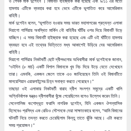
ও লেখক মার্ক দুগেইন । বিমানটি হাইজ্যাক করা হয়েছে এবং ৯/১১ এর মতো
হামলায় এটিকে ব্যবহা
র করা হবে ভেবে এটিকে ভূপাতিত করে আমেরিকান
বাহিনী।
মার্ক দুগেইন বলেন, “ভূপাতিত হওয়ার সময় ভারত মহাসাগরের প্রত্যন্ত এলাকা
দিয়াগো গার্সিয়ায় অবস্থিত মার্কিন নৌ বাহিনীর ঘাঁটির ওপর দিয়ে বিমানটি উড়ে
যাচ্ছিল। এ সময় বিমানটি হাইজ্যাক করা হয়েছে এবং এটি ওই ঘাঁটিতে হামলায়
ব্যবহৃত হবে এই তথ্যের ভিত্তিতে মধ্য আকাশেই উড়িয়ে দেয় আমেরিকান
বাহিনী।
দিয়াগো গার্সিয়ার নিকটবর্তী ছোট দ্বীপগুলোর অধিবাসীরা মার্ক দুগেইনকে জানান,
“ওইদিন (৮ মার্চ) একটি বিশাল বিমানকে খুব নিচ দিয়ে উড়ে যেতে দেখেছেন
তারা। এমনকি, একজন জেলে তাকে এও জানিয়েছেন তিনি ওই বিমানটিতে
মালয়েশিয়ান এয়ারলাইন্সের চিহ্ন সনাক্ত করতে পেরেছেন।”
তাছাড়া ওই এলাকায় নিকটবর্তী বারাহ দ্বীপ সংলগ্ন সমুদ্রে একটি খালি
অগ্নিনির্বাপক যন্ত্রও দ্বীপবাসীরা খুঁজে পেয়েছিলেন বলেও উল্লেখ করেন তিনি।
সেনেগালিজ বংশোদ্ভূত ফরাসি নাগরিক দুগেইন, যিনি একজন ঔপন্যাসিক
হিসেবেও প্রসিদ্ধ এক রেডিও স্টেশনকে দেয়া সাক্ষাতকারে বলেন, “আমি বিমানের
ঘটনাটি নিয়ে তদন্ত করতে চেয়েছিলাম কিন্তু তাতে ঝুঁকি আছে। এটা করতে
সময় প্রয়োজন।”