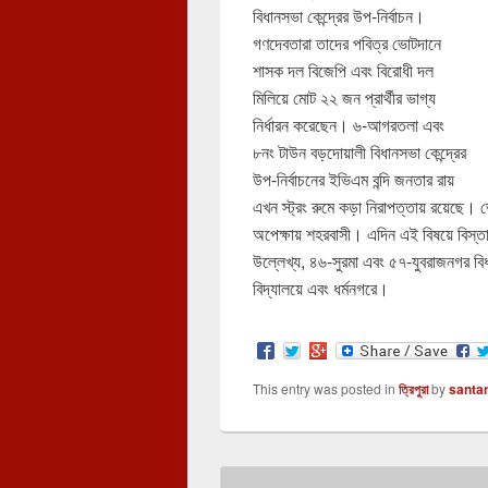
বিধানসভা কেন্দ্রের উপ-নির্বাচন।
গণদেবতারা তাদের পবিত্র ভোটদানে
শাসক দল বিজেপি এবং বিরোধী দল
মিলিয়ে মোট ২২ জন প্রার্থীর ভাগ্য
নির্ধারন করেছেন। ৬-আগরতলা এবং
৮নং টাউন বড়দোয়ালী বিধানসভা কেন্দ্রের
উপ-নির্বাচনের ইভিএম বন্দি জনতার রায়
এখন স্ট্রং রুমে কড়া নিরাপত্তায় রয়েছে।
অপেক্ষায় শহরবাসী। এদিন এই বিষয়ে বিস্ত
উল্লেখ্য, ৪৬-সুরমা এবং ৫৭-যুবরাজনগর বিধ
বিদ্যালয়ে এবং ধর্মনগরে।
This entry was posted in
ত্রিপুরা
by
santa