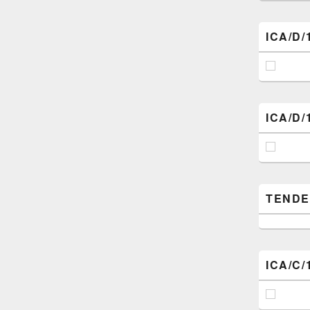
ICA/D/
ICA/D/
TENDER (
ICA/C/