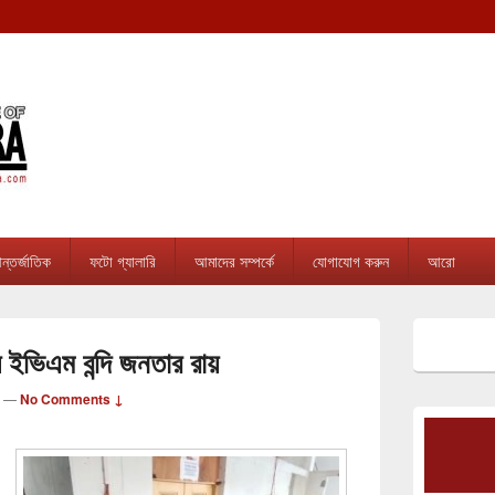
tripura.com
sion online news & infotainment portal in Tripura.
্তর্জাতিক
ফটো গ্যালারি
আমাদের সম্পর্কে
যোগাযোগ করুন
আরো
Primary
Sidebar
য় ইভিএম বন্দি জনতার রায়
Widget
Area
—
No Comments ↓