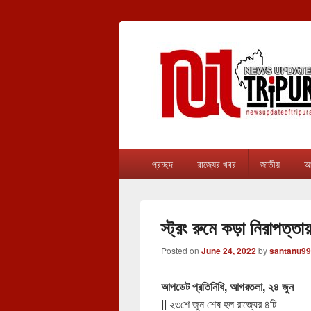
newsupdateof
The one & only exceptional Bengali Ver
Primary
প্রচ্ছদ
রাজ্যের খবর
জাতীয়
আন
menu
স্ট্রং রুমে কড়া নিরাপত্তা
Posted on
June 24, 2022
by
santanu99
আপডেট প্রতিনিধি, আগরতলা, ২৪ জুন
||
২৩শে জুন শেষ হল রাজ্যের ৪টি