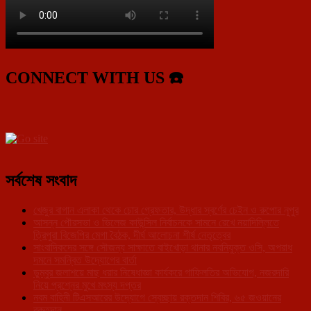
CONNECT WITH US ☎️
সর্বশেষ সংবাদ
খেজুর বাগান এলাকা থেকে চোর গ্রেফতার, উদ্ধার স্বর্ণের চেইন ও রুপোর নূপুর
আসন্ন পৌরসভা ও ভিলেজ কাউন্সিল নির্বাচনকে সামনে রেখে নয়াদিল্লিতে
ত্রিপুরা বিজেপির মেগা বৈঠক, দীর্ঘ আলোচনা শীর্ষ নেতৃত্বের
সাংবাদিকদের সঙ্গে সৌজন্য সাক্ষাতে বাইখোড়া থানার নবনিযুক্ত ওসি, অপরাধ
দমনে সমন্বিত উদ্যোগের বার্তা
ডুম্বুর জলাশয়ে মাছ ধরার নিষেধাজ্ঞা কার্যকরে গাফিলতির অভিযোগ, নজরদারি
নিয়ে প্রশ্নের মুখে মৎস্য দপ্তর
নবম বাহিনী টিএসআরের উদ্যোগে স্বেচ্ছায় রক্তদান শিবির, ৬৫ জওয়ানের
রক্তদান