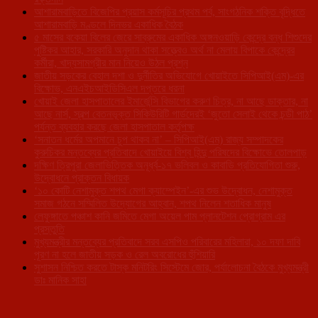
আশারামবাড়িতে বিজেপির প্রয়াস কর্মসূচির প্রথম পর্ব, সাংগঠনিক শক্তি বৃদ্ধিতে
আশারামবাড়ি মণ্ডলে দিনভর একাধিক বৈঠক
৫ মাসের বকেয়া বিলের জেরে সাব্রুমের একাধিক অঙ্গনওয়াড়ি কেন্দ্রে বন্ধ শিশুদের
পুষ্টিকর আহার, সরকারি অনুদান থাকা সত্ত্বেও অর্থ না মেলায় বিপাকে কেন্দ্রের
কর্মীরা, খাদ্যসামগ্রীর মান নিয়েও উঠল প্রশ্ন
জাতীয় সড়কের বেহাল দশা ও দুর্নীতির অভিযোগে খোয়াইতে সিপিআই(এম)-এর
বিক্ষোভ, এনএইচআইডিসিএল দপ্তরে ধরনা
খোয়াই জেলা হাসপাতালের ইমার্জেন্সি বিভাগের করুণ চিত্র, না আছে ডাক্তার, না
আছে নার্স, স্বল্প বেতনভূক্ত সিকিউরিটি গার্ডদেরই ‘জুতো সেলাই থেকে চন্ডী পাঠ’
পর্যন্ত ব্যবহার করছে জেলা হাসপাতাল কর্তৃপক্ষ
‘সনাতন ধর্মের অপমানে চুপ থাকব না’ – সিপিআই(এম) রাজ্য সম্পাদকের
কুরুচিকর মন্তব্যের প্রতিবাদে খোয়াইয়ে বিশ্ব হিন্দু পরিষদের বিক্ষোভে তোলপাড়
দক্ষিণ ত্রিপুরা জেলাভিত্তিক অনূর্ধ্ব-১৭ ভলিবল ও কাবাডি প্রতিযোগিতা শুরু,
উদ্বোধনে প্রাক্তন বিধায়ক
‘১০ কোটি নেশামুক্ত শপথ মেগা ক্যাম্পেইন’-এর শুভ উদ্বোধন, নেশামুক্ত
সমাজ গঠনে সম্মিলিত উদ্যোগের আহ্বান, শপথ নিলেন শতাধিক মানুষ
লেফুঙ্গাতে পঞ্চাশ কানি জমিতে মেগা অয়েল পাম প্লানটেশন প্রোগ্রাম এর
প্রস্তুতি
মুখ্যমন্ত্রীর মন্তব্যের প্রতিবাদে সরব এসপিও পরিবারের মহিলারা, ১০ দফা দাবি
পূরণ না হলে জাতীয় সড়ক ও রেল অবরোধের হুঁশিয়ারি
সুশাসন নিশ্চিত করতে টাস্ক মনিটরিং সিস্টেমে জোর, পর্যালোচনা বৈঠকে মুখ্যমন্ত্রী
ডাঃ মানিক সাহা