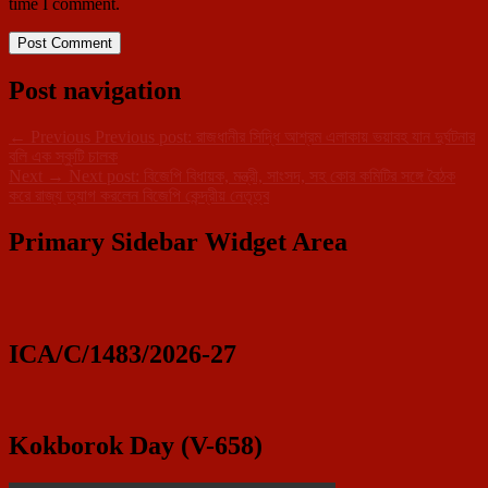
time I comment.
Post navigation
←
Previous
Previous post:
রাজধানীর সিদ্ধি আশ্রম এলাকায় ভয়াবহ যান দুর্ঘটনার
বলি এক স্কুটি চালক
Next
→
Next post:
বিজেপি বিধায়ক, মন্ত্রী, সাংসদ, সহ কোর কমিটির সঙ্গে বৈঠক
করে রাজ্য ত্যাগ করলেন বিজেপি কেন্দ্রীয় নেতৃত্ব
Primary Sidebar Widget Area
ICA/C/1483/2026-27
Kokborok Day (V-658)