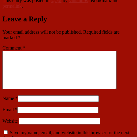
This entry was posted in
ত্রিপুরা
by
santanu99
. Bookmark the
permalink
.
Leave a Reply
Your email address will not be published.
Required fields are
marked
*
Comment
*
Name
*
Email
*
Website
Save my name, email, and website in this browser for the next