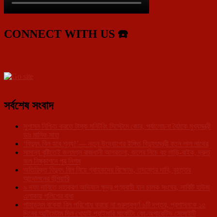
CONNECT WITH US ☎️
সর্বশেষ সংবাদ
সুশাসন নিশ্চিত করতে টাস্ক মনিটরিং সিস্টেমে জোর, পর্যালোচনা বৈঠকে মুখ্যমন্ত্রী
ডাঃ মানিক সাহা
‘বিদ্যুৎ বিল হবে শূন্য!’— নতুন উদ্যোগের ইঙ্গিত বিদ্যুৎমন্ত্রী রতন লাল নাথের
সামান্য বৃষ্টিতেই জলমগ্ন রাজধানী আগরতলা, জলের নিচে বহু গাড়ি-বাইক, দ্রুত
জল নিষ্কাশনে পুর নিগম
অতিরিক্ত বিদ্যুৎ বিল নিয়ে গ্রাহকদের বিক্ষোভ, তদন্তের দাবি, বৃহত্তর
আন্দোলনের হুঁশিয়ারি
৯ দফা দাবিতে মহাকরণ অভিযান ক্ষুদ্র পণ্যবাহী যান চালক সংঘের, সার্কিট হাউজ
এলাকায় পুলিশের বাধা
পাহাড়সম বকেয়া বিল পরিশোধ করছে না গুরুত্বপূর্ণ ৬টি দপ্তর, প্রশাসনকে ১৫
দিনের আল্টিমেটাম দিল খোয়াই প্রাইমারি মার্কেটিং কো-অপারেটিভ সোসাইটি