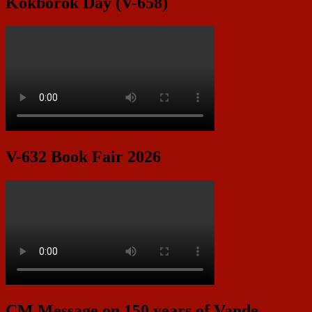
Kokborok Day (V-658)
V-632 Book Fair 2026
CM Message on 150 years of Vande