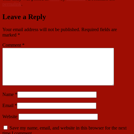
permalink
.
Leave a Reply
Your email address will not be published.
Required fields are
marked
*
Comment
*
Name
*
Email
*
Website
Save my name, email, and website in this browser for the next
time I comment.