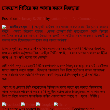
ঢাকঢোল পিটিয়ে কর আদায় করবে হিজড়ারা
Posted on
February 9, 2015
by
santanu99
—
No Comments ↓
জাতীয় ডেস্ক ।।
চেন্নাই কর্তৃপক্ষ কর আদায় করতে এবার হিজড়াদের ব্যবহার
করবে। এমনই পরিকল্পনা তাদের। কেননা চেন্নাই সিটি করপোরেশন একটি পাঁচতারা
হোটেলের বকেয়া কর আদায়ে হিজড়াদের একটি দল পাঠিয়ে সফল হয়েছে।
এরপরই এ
ধরনের কাজে হিজড়াদের লাগানোর কথা ভাবছে কর্তৃপক্ষ।
হিল্টন চেন্নাইয়ের সবচেয়ে দামি ও বিলাসবহুল হোটেলগুলোর একটি। সিটি করপোরেশনের
সঙ্গে এ হোটেল কর্তৃপক্ষের বিবাদ চলছিল দীর্ঘদিন ধরেই। বারবার তাগাদা দেয়ার পরও হিল্টন
প্রায় ৩৪ লাখ রুপি বকেয়া কর মেটায়নি।
তাই চলতি সপ্তাহে চেন্নাই সিটি করপোরেশন একদল হিজড়াকে ভাড়া করে ওই হোটেলের
সামনে হাঙ্গামা করতে পাঠায়। হিজড়ারা ঢাকঢোল নিয়ে গিয়ে হোটেলের সামনে গানবাজনা
আর চেঁচামেচি শুরু করার মিনিটকয়েক পরেই বিব্রত হোটেল কর্তৃপক্ষ পুরো কর মিটিয়ে
দেয়।
এরই মধ্যে চেন্নাই সিটি করপোরেশন বিভিন্ন সংস্থার বকয়ো কর আদায়ে হিজড়াদের
কাজে লাগানোর পরিকল্পনা করছে। কিন্তু দীর্ঘমেয়াদে তাতে হিজড়াদের কোনো লাভ হবে
কিনা তা নিয়ে ভারতের মানবাধিকার কর্মীরা একমত হতে পারছে না। সূত্র : বিবিসি।
This entry was posted in
জাতীয়
by
santanu99
. Bookmark the