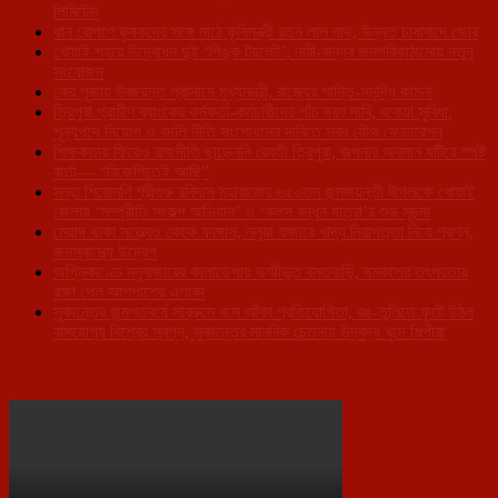
লিমিটেড
ধান রোপণে কৃষকদের সঙ্গে মাঠে কৃষিমন্ত্রী রতন লাল নাথ, উন্নত চাষাবাদে জোর
খোয়াই শহরে উদ্বোধন দুই ‘পিঙ্ক টয়লেট’, নারী-বান্ধব জনপরিকাঠামোয় নতুন
সংযোজন
কের পূজায় উজ্জয়ন্ত প্রাসাদে মুখ্যমন্ত্রী, রাজ্যের শান্তি-সমৃদ্ধি কামনা
ত্রিপুরা গ্রামীণ ব্যাংকের কর্মকর্তা-কর্মচারীদের পাঁচ দফা দাবি, বকেয়া সুবিধা,
শূন্যপদে নিয়োগ ও বদলি নীতি সংশোধনের দাবিতে সরব যৌথ ফেডারেশন
শিক্ষকতায় ফিরেও রাজনীতি ছাড়েননি রেবতী ত্রিপুরা, জল্পনার অবসান ঘটিয়ে স্পষ্ট
বার্তা— “বিজেপিতেই আছি”
সন্ত শিরোমণি শ্রীগুরু রবিদাস মহারাজের ৬৫০তম জন্মজয়ন্তী উপলক্ষে খোয়াই
জেলায় ‘সম্প্রীতি সংকল্প অভিযান’ ও ‘কলস বন্ধন যাত্রা’র শুভ সূচনা
মেয়াদ থাকা সত্ত্বেও কেকে ফাঙ্গাস, নলুয়া বাজারে খাদ্য নিরাপত্তা নিয়ে প্রশ্ন,
জনস্বাস্থ্যে উদ্বেগ
অগ্নিকাণ্ডে মনুবাজারের কালাডেপায় ভস্মীভূত বসতবাড়ি, দমকলের তৎপরতায়
রক্ষা পেল আশপাশের এলাকা
সুকান্তের জন্মশতবর্ষে সাব্রুমে বসে আঁকা প্রতিযোগিতা, রঙ-তুলিতে ফুটে উঠল
বাসযোগ্য বিশ্বের স্বপ্ন, সুকান্তের মানবিক চেতনায় উদ্বুদ্ধ খুদে শিল্পীরা