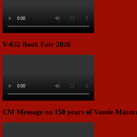
V-632 Book Fair 2026
CM Message on 150 years of Vande Mata