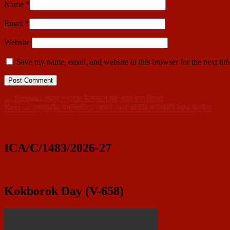
Name
*
Email
*
Website
Save my name, email, and website in this browser for the next ti
Post
Previous
←
Previous
মৎস্য দপ্তরের উদ্দ্যোগে মাছ ধরার জাল বিতরণ
Next
post:
Next
→
তথ্যমন্ত্রীর উপস্থিতিতে খোয়াই জেলা কমিটির কার্যকারিণী বৈঠক অনুষ্ঠিত
navigation
Primary
post:
Sidebar
Widget
ICA/C/1483/2026-27
Area
Kokborok Day (V-658)