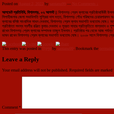
Posted on
August 2, 2022
by
santanu99
—
No Comments ↓
আপডেট প্রতিনিধি, বিশালগড়, ০২ আগস্ট ||
বিশালগড় প্রেস ক্লাবের প্রতিষ্ঠাবার্ষিকী উপ
সিপাহীজলার জেলা সভাধিপতি সুপ্রিয়া দাস দত্ত, বিশালগড় পৌর পরিষদের চেয়ারপারসন অঞ্জন পু
ক্লাবের বলিষ্ঠ সাংবাদিক সাধন দেবনাথ, বিশালগড় প্রেস ক্লাব সভাপতি ভবতোষ ঘোষ। অনুষ্
প্রতিষ্ঠাতা সদস্য স্বর্গীয় রঞ্জিত কুমার দেবনাথ ও সুব্রত সাহার প্রতিকৃতিতে মাল্যদা
রাখেন বিশালগড় প্রেস ক্লাবের সম্পাদক তাজুল ইসলাম। প্রতিষ্ঠার পর থেকে আজ পর্যন্ত 
ভাষন রাখেন বিশালগড় প্রেস ক্লাবের সভাপতি ভবতোষ ঘোষ। ২০০৮ সালে বিশালগড় প্রেস ক্লাব
This entry was posted in
ত্রিপুরা
by
santanu99
. Bookmark the
permalin
Leave a Reply
Your email address will not be published.
Required fields are marked
Comment
*