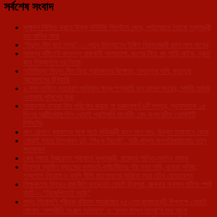
সর্বশেষ সংবাদ
সুশাসন নিশ্চিত করতে টাস্ক মনিটরিং সিস্টেমে জোর, পর্যালোচনা বৈঠকে মুখ্যমন্ত্রী
ডাঃ মানিক সাহা
‘বিদ্যুৎ বিল হবে শূন্য!’— নতুন উদ্যোগের ইঙ্গিত বিদ্যুৎমন্ত্রী রতন লাল নাথের
সামান্য বৃষ্টিতেই জলমগ্ন রাজধানী আগরতলা, জলের নিচে বহু গাড়ি-বাইক, দ্রুত
জল নিষ্কাশনে পুর নিগম
অতিরিক্ত বিদ্যুৎ বিল নিয়ে গ্রাহকদের বিক্ষোভ, তদন্তের দাবি, বৃহত্তর
আন্দোলনের হুঁশিয়ারি
৯ দফা দাবিতে মহাকরণ অভিযান ক্ষুদ্র পণ্যবাহী যান চালক সংঘের, সার্কিট হাউজ
এলাকায় পুলিশের বাধা
পাহাড়সম বকেয়া বিল পরিশোধ করছে না গুরুত্বপূর্ণ ৬টি দপ্তর, প্রশাসনকে ১৫
দিনের আল্টিমেটাম দিল খোয়াই প্রাইমারি মার্কেটিং কো-অপারেটিভ সোসাইটি
লিমিটেড
ধান রোপণে কৃষকদের সঙ্গে মাঠে কৃষিমন্ত্রী রতন লাল নাথ, উন্নত চাষাবাদে জোর
খোয়াই শহরে উদ্বোধন দুই ‘পিঙ্ক টয়লেট’, নারী-বান্ধব জনপরিকাঠামোয় নতুন
সংযোজন
কের পূজায় উজ্জয়ন্ত প্রাসাদে মুখ্যমন্ত্রী, রাজ্যের শান্তি-সমৃদ্ধি কামনা
ত্রিপুরা গ্রামীণ ব্যাংকের কর্মকর্তা-কর্মচারীদের পাঁচ দফা দাবি, বকেয়া সুবিধা,
শূন্যপদে নিয়োগ ও বদলি নীতি সংশোধনের দাবিতে সরব যৌথ ফেডারেশন
শিক্ষকতায় ফিরেও রাজনীতি ছাড়েননি রেবতী ত্রিপুরা, জল্পনার অবসান ঘটিয়ে স্পষ্ট
বার্তা— “বিজেপিতেই আছি”
সন্ত শিরোমণি শ্রীগুরু রবিদাস মহারাজের ৬৫০তম জন্মজয়ন্তী উপলক্ষে খোয়াই
জেলায় ‘সম্প্রীতি সংকল্প অভিযান’ ও ‘কলস বন্ধন যাত্রা’র শুভ সূচনা