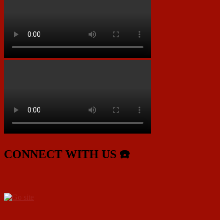
CONNECT WITH US ☎️