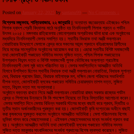
Posted on
January 22, 2025
by
santanu99
—
No Comments ↓
বিশ্বেশর মজুমদার, শান্তিরবাজার, ২২ জানুয়ারি ||
অন্যান্য বছরেরন্যায় এইবছরও পশ্চিম
পিলাক দ্বাদশ শ্রেনী বিদ্যালয় মাঠে অনুষ্ঠিত হয় তিনদিনব্যাপী পিলাক প্রত্ন ও পর্যটন
উৎসব ২০২৫। মঙ্গলবার রাত্রিবেলায় কোনোপ্রকার অপ্রতিকর ঘটনা ছারা এক অনুষ্ঠানের
মধ্যদিয়ে তিনদিনব্যাপী মেলার সমাপ্তি হয়। স্থানীয় বিধয়াক তথা মন্ত্রী শুক্লাচরন
নোয়াতিয়ার উদ্দ্যোগে মেলাকে কেন্দ্র করে সকলের আনন্দ প্রদানে বহিঃরাজ্যের শিল্পীদের
নিয়ে মনোঞ্জ সাংস্কৃতিক অনুষ্ঠানের আয়োজন করা হয়। এছারা স্থানীয় বিশিষ্ট সমাজসেবী
তথা জোলাইবাড়ী পঞ্চায়েত সমিতির সদস্য সুজিত দত্ত, পশ্চিম পিলাক পঞ্চায়েতের
উপপ্রধান বিদ্যুৎ দত্ত ও বিশিষ্ট সমাজসেবী পুলক ভৌমিকের অক্লান্ত প্রচেষ্টায়
তিনদিনব্যাপী মেলা সুষ্ঠ ভাবে পরিচালিত হয়। মেলার সমাপ্তিদিনে আমন্ত্রীত অতিথি
হিসাবে উপস্থিত ছিলেন স্থানীয় বিধায়ক তথা মন্ত্রী শুক্লাচরন নোয়াতিয়া, বিধায়ক সুশান্ত
দেব, বিধায়ক প্রমোদ রিয়াং, বিধায়ক মাইলাফ্রু মগ, দক্ষিন জেলা পরিষদের সভাধিপতি
দীপক দত্ত, জোলাইবাড়ী ব্লকের পঞ্চায়েত সমিতির চেয়ারম্যান তাপস দত্ত, সুজিত
দত্ত, বিদ্যুৎ দত্ত সহ অন্যান্যরা।
অনুষ্ঠানে বক্তব্য রাখতে গিয়ে মন্ত্রী শুক্লাচরন নোয়াতিয়া রাজ্য সরকার রাজ্যের পর্যটন
কেন্দ্র ও পিলাকের উন্নয়নে কি কি পদক্ষেপ নিয়েছে তা নিয়ে বিস্তারিত আলোচনা করেন।
মেলার সমাপ্তি দিনে মেলায় বিভিন্ন সরকারি স্টলের মধ্যে বাছাই করে প্রথম, দ্বিতীয় ও
তৃতীয় স্থান অর্জনকারীদের পুরষ্কৃত করা হয়। জোলাইবাড়ী কৃষি দপ্তেরের অধীনে বাছাই
করা কৃষকদের পুরষ্কৃত করলেন অনুষ্ঠানে আমন্ত্রীত অতিথিরা। মেলা পরিচালনায় বিশেষ
ভূমিকা পালন করে সেচ্ছাসেবকরা। এইসকল সেচ্ছাসেবকদের মধ্যে সংবর্ধনা প্রদান করা
হয়। অনুষ্ঠানে আমন্ত্রীত অতিথি তথা জোলাইবাড়ী ব্লকের পঞ্চায়েত সমিতির সদস্য
সুজিত দত্ত মহকুমার সাংবাদিকদের সংবর্ধনা প্রদানের বিশেষ ব্যবস্থা করেছেন। সুজিত