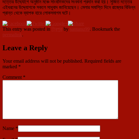
দত্তের উদ্দ্যোগে অনুষ্ঠান মঞ্চে সাংবাদিকদের সংবর্ধনা প্রদান করা হয়। সুজিত দত্তের
এইধরনের উদ্দ্যোগকে সকলে সাধুবাদ জানিয়েছেন। মেলার সমাপ্তি দিনে রাজ্যের বিভিন্ন
প্রান্ত থেকে ব্যাপক হারে লোকসমাগম ঘটে।
This entry was posted in
ত্রিপুরা
by
santanu99
. Bookmark the
permalink
.
Leave a Reply
Your email address will not be published.
Required fields are
marked
*
Comment
*
Name
*