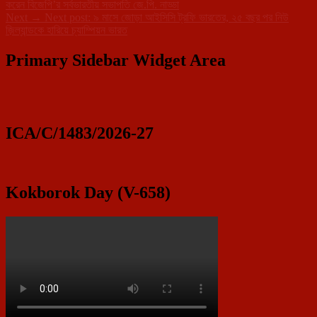
করেন বিজেপি’র সর্বভারতীয় সভাপতি জে.পি. নাড্ডা
Next
→
Next post:
৯ মাসে জোড়া আইসিসি ট্রফি ভারতের, ২৫ বছর পর নিউ
জ়িল্যান্ডকে হারিয়ে চ্যাম্পিয়ন ভারত
Primary Sidebar Widget Area
ICA/C/1483/2026-27
Kokborok Day (V-658)