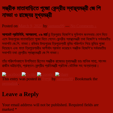
সস্ত্রীক মাতাবাড়িতে পূজো কেন্দ্রীয় স্বাস্থ্যমন্ত্রী জে পি
নাড্ডা ও রাজ্যের মুখ্যমন্ত্রী
Posted on
March 9, 2025
by
santanu99
—
No Comments ↓
আপডেট প্রতিনিধি, আগরতলা, ০৯ মার্চ ||
ত্রিপুরায় বিজেপি’র সুবিশাল জনসভায় যোগ দিতে
এসে উদয়পুরের মাতাবাড়িতে পূজো দিতে গেলেন
কেন্দ্রীয় স্বাস্থ্যমন্ত্রী তথা বিজেপি’র সর্বভারতীয়
সভাপতি জে.পি. নাড্ডা। রবিবার উদয়পুরের ত্রিপুরেশ্বরী মন্দির পরিদর্শনে গিয়ে মন্দিরে পুজো
দিয়েছেন এবং মাতা ত্রিপুরেশ্বরীর আশীর্বাদ প্রার্থনা করেছেন সস্ত্রীক বিজেপি’র সর্বভারতীয়
সভাপতি তথা কেন্দ্রীয় স্বাস্থ্যমন্ত্রী জে পি নাড্ডা।
তাঁর পরিদর্শনকালে উপস্থিত ছিলেন সস্ত্রীক রাজ্যের মুখ্যমন্ত্রী ডাঃ মানিক সাহা, সাংসদ
রাজীব ভট্টাচার্য্য, প্রাক্তন কেন্দ্রীয় প্রতিমন্ত্রী প্রতিমা ভৌমিক সহ অন্যান্যরা।
This entry was posted in
ত্রিপুরা
by
santanu99
. Bookmark the
permalink
.
Leave a Reply
Your email address will not be published.
Required fields are
marked
*