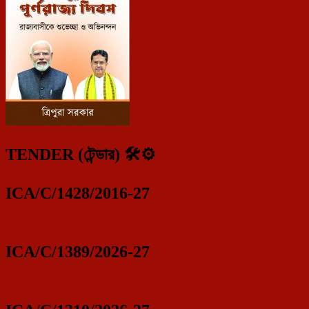
TENDER (টেন্ডার) 🛠️⚙️
ICA/C/1428/2016-27
ICA/C/1389/2026-27