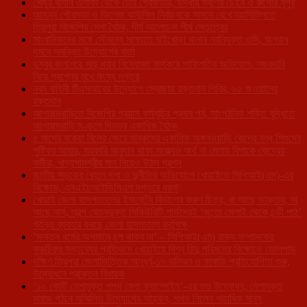
খেজুর বাগান এলাকা থেকে চোর গ্রেফতার, উদ্ধার স্বর্ণের চেইন ও রুপোর নূপুর
আসন্ন পৌরসভা ও ভিলেজ কাউন্সিল নির্বাচনকে সামনে রেখে নয়াদিল্লিতে
ত্রিপুরা বিজেপির মেগা বৈঠক, দীর্ঘ আলোচনা শীর্ষ নেতৃত্বের
সাংবাদিকদের সঙ্গে সৌজন্য সাক্ষাতে বাইখোড়া থানার নবনিযুক্ত ওসি, অপরাধ
দমনে সমন্বিত উদ্যোগের বার্তা
ডুম্বুর জলাশয়ে মাছ ধরার নিষেধাজ্ঞা কার্যকরে গাফিলতির অভিযোগ, নজরদারি
নিয়ে প্রশ্নের মুখে মৎস্য দপ্তর
নবম বাহিনী টিএসআরের উদ্যোগে স্বেচ্ছায় রক্তদান শিবির, ৬৫ জওয়ানের
রক্তদান
আশারামবাড়িতে বিজেপির প্রয়াস কর্মসূচির প্রথম পর্ব, সাংগঠনিক শক্তি বৃদ্ধিতে
আশারামবাড়ি মণ্ডলে দিনভর একাধিক বৈঠক
৫ মাসের বকেয়া বিলের জেরে সাব্রুমের একাধিক অঙ্গনওয়াড়ি কেন্দ্রে বন্ধ শিশুদের
পুষ্টিকর আহার, সরকারি অনুদান থাকা সত্ত্বেও অর্থ না মেলায় বিপাকে কেন্দ্রের
কর্মীরা, খাদ্যসামগ্রীর মান নিয়েও উঠল প্রশ্ন
জাতীয় সড়কের বেহাল দশা ও দুর্নীতির অভিযোগে খোয়াইতে সিপিআই(এম)-এর
বিক্ষোভ, এনএইচআইডিসিএল দপ্তরে ধরনা
খোয়াই জেলা হাসপাতালের ইমার্জেন্সি বিভাগের করুণ চিত্র, না আছে ডাক্তার, না
আছে নার্স, স্বল্প বেতনভূক্ত সিকিউরিটি গার্ডদেরই ‘জুতো সেলাই থেকে চন্ডী পাঠ’
পর্যন্ত ব্যবহার করছে জেলা হাসপাতাল কর্তৃপক্ষ
‘সনাতন ধর্মের অপমানে চুপ থাকব না’ – সিপিআই(এম) রাজ্য সম্পাদকের
কুরুচিকর মন্তব্যের প্রতিবাদে খোয়াইয়ে বিশ্ব হিন্দু পরিষদের বিক্ষোভে তোলপাড়
দক্ষিণ ত্রিপুরা জেলাভিত্তিক অনূর্ধ্ব-১৭ ভলিবল ও কাবাডি প্রতিযোগিতা শুরু,
উদ্বোধনে প্রাক্তন বিধায়ক
‘১০ কোটি নেশামুক্ত শপথ মেগা ক্যাম্পেইন’-এর শুভ উদ্বোধন, নেশামুক্ত
সমাজ গঠনে সম্মিলিত উদ্যোগের আহ্বান, শপথ নিলেন শতাধিক মানুষ