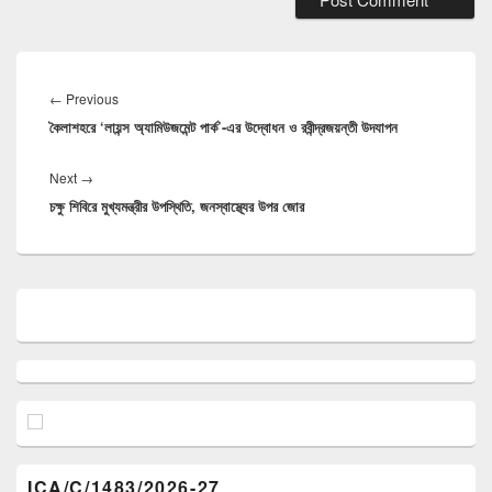
Post
navigation
←
Previous
Previous
কৈলাশহরে ‘লায়ন্স অ্যামিউজমেন্ট পার্ক’-এর উদ্বোধন ও রবীন্দ্রজয়ন্তী উদযাপন
post:
Next
→
Next
চক্ষু শিবিরে মুখ্যমন্ত্রীর উপস্থিতি, জনস্বাস্থ্যের উপর জোর
post:
Primary
Sidebar
Widget
Area
ICA/C/1483/2026-27