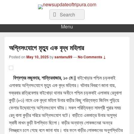
newsupdateoftripura.com
The one & only exceptional Bengali Version online news & infotainment portal
Search
Search
in Tripura.
for:
Menu
অগ্নিসংযোগে মৃত্যু এক বৃদ্ধ মহিলার
Posted on
May 10, 2025
by
santanu99
—
No Comments ↓
বিশ্বশ্বর মজুমদার, শান্তিরবাজার, ১০ মে ||
বাইখোড়ার পশ্চিম চড়কবাই
এলাকায় অগ্নিসংযোগে মৃত্যু এক বৃদ্ধ মহিলার। ঘটনার বিবরণে জানা যায়,
শুক্রবার রাত্রিবেলায় বাইখোড়া থানার অধীনে পশ্চিম চড়কবাই এলাকায় রেনুবালা
কুড়ী (৮৩) নামে এক বৃদ্ধা মহিলা উনার বাড়ীর কিছু পরিত্যক্ত জিনিস পুড়িয়ে
ফেলার উদ্দ্যোশ্যে অগ্নিসংযোগ ঘটায়। সকল পরিত্যিক্ত সামগ্রী পুরার সময়
রেনু বালা কুড়ীর শরিরে অগ্নিসংযোগ ঘটে। বাড়ীতে একমাত্র উনার অসুস্থ
স্বামী মাখন কুড়ী উপস্থিত ছিলো। বাড়ীর অন্যান্য লোকজনেরা অনত্র
নিমন্ত্রনে চলে গেছে বলে জানা যায়। যার ফলে বাড়ীর লোকজনের অনুপস্থিতির