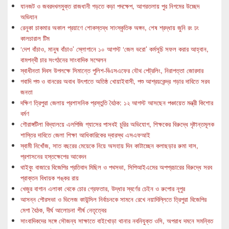
যানজট ও জবরদখলমুক্ত রাজধানী গড়তে কড়া পদক্ষেপ, আগরতলায় পুর নিগমের উচ্ছেদ
অভিযান
রেনুকা চাকমার অকাল প্রয়াণে শোকস্তব্ধ সাংস্কৃতিক অঙ্গন, শেষ শ্রদ্ধায় জুনি রং ঢং
কালচারাল টিম
‘দেশ বাঁচাও, মানুষ বাঁচাও’ স্লোগানে ১০ আগস্ট ‘জেল ভরো’ কর্মসূচি সফল করার আহ্বান,
বামপন্থী চার সংগঠনের সাংবাদিক সম্মেলন
স্বাধীনতা দিবস উপলক্ষে সিমান্তে পুলিশ-বিএসএফের যৌথ পেট্রলিং, নিরাপত্তা জোরদার
গবাদি পশু ও বানরের অবাধ উৎপাতে অতিষ্ঠ খোয়াইবাসী, পশু আশ্রয়কেন্দ্র গড়ার দাবিতে সরব
জনতা
দক্ষিণ ত্রিপুরা জেলায় প্রশাসনিক প্রস্তুতি বৈঠক: ১২ আগস্ট আসছেন পঞ্চায়েত মন্ত্রী কিশোর
বর্মণ
গৌরাঙ্গটিলা বিদ্যালয়ে এলপিজি গ্যাসের পাসবই চুরির অভিযোগ, শিক্ষকের বিরুদ্ধে দৃষ্টান্তমূলক
শাস্তির দাবিতে জেলা শিক্ষা আধিকারিকের দ্বারস্থ এসএফআই
স্বামী নিখোঁজ, সাত বছরের মেয়েকে নিয়ে অসহায় দিন কাটাচ্ছেন কলাছড়ার রুমা দাস,
প্রশাসনের হস্তক্ষেপের আবেদন
থাইবুং বাজারে বিজেপির প্রতিবাদ মিছিল ও পথসভা, সিপিআইএমের অপপ্রচারের বিরুদ্ধে সরব
প্রাক্তন বিধায়ক শঙ্কর রায়
খেজুর বাগান এলাকা থেকে চোর গ্রেফতার, উদ্ধার স্বর্ণের চেইন ও রুপোর নূপুর
আসন্ন পৌরসভা ও ভিলেজ কাউন্সিল নির্বাচনকে সামনে রেখে নয়াদিল্লিতে ত্রিপুরা বিজেপির
মেগা বৈঠক, দীর্ঘ আলোচনা শীর্ষ নেতৃত্বের
সাংবাদিকদের সঙ্গে সৌজন্য সাক্ষাতে বাইখোড়া থানার নবনিযুক্ত ওসি, অপরাধ দমনে সমন্বিত