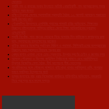
জোরদার
গবাদি পশু ও বানরের অবাধ উৎপাতে অতিষ্ঠ খোয়াইবাসী, পশু আশ্রয়কেন্দ্র গড়ার
দাবিতে সরব জনতা
দক্ষিণ ত্রিপুরা জেলায় প্রশাসনিক প্রস্তুতি বৈঠক: ১২ আগস্ট আসছেন পঞ্চায়েত
মন্ত্রী কিশোর বর্মণ
গৌরাঙ্গটিলা বিদ্যালয়ে এলপিজি গ্যাসের পাসবই চুরির অভিযোগ, শিক্ষকের
বিরুদ্ধে দৃষ্টান্তমূলক শাস্তির দাবিতে জেলা শিক্ষা আধিকারিকের দ্বারস্থ
এসএফআই
স্বামী নিখোঁজ, সাত বছরের মেয়েকে নিয়ে অসহায় দিন কাটাচ্ছেন কলাছড়ার রুমা
দাস, প্রশাসনের হস্তক্ষেপের আবেদন
থাইবুং বাজারে বিজেপির প্রতিবাদ মিছিল ও পথসভা, সিপিআইএমের অপপ্রচারের
বিরুদ্ধে সরব প্রাক্তন বিধায়ক শঙ্কর রায়
খেজুর বাগান এলাকা থেকে চোর গ্রেফতার, উদ্ধার স্বর্ণের চেইন ও রুপোর নূপুর
আসন্ন পৌরসভা ও ভিলেজ কাউন্সিল নির্বাচনকে সামনে রেখে নয়াদিল্লিতে
ত্রিপুরা বিজেপির মেগা বৈঠক, দীর্ঘ আলোচনা শীর্ষ নেতৃত্বের
সাংবাদিকদের সঙ্গে সৌজন্য সাক্ষাতে বাইখোড়া থানার নবনিযুক্ত ওসি, অপরাধ
দমনে সমন্বিত উদ্যোগের বার্তা
ডুম্বুর জলাশয়ে মাছ ধরার নিষেধাজ্ঞা কার্যকরে গাফিলতির অভিযোগ, নজরদারি
নিয়ে প্রশ্নের মুখে মৎস্য দপ্তর