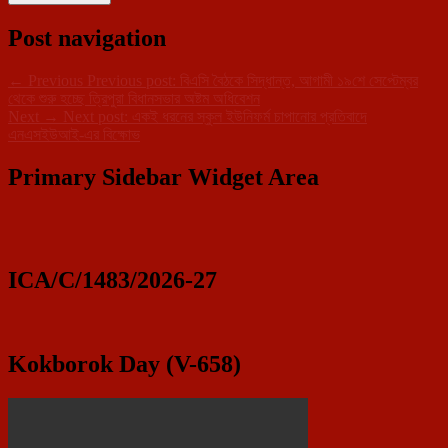
Post navigation
←
Previous
Previous post:
বিএসি বৈঠকে সিদ্ধান্ত, আগামী ১৯শে সেপ্টেম্বর
থেকে শুরু হচ্ছে ত্রিপুরা বিধানসভার অষ্টম অধিবেশন
Next
→
Next post:
একই ধরনের স্কুল ইউনিফর্ম চাপানোর প্রতিবাদে
এনএসইউআই-এর বিক্ষোভ
Primary Sidebar Widget Area
ICA/C/1483/2026-27
Kokborok Day (V-658)