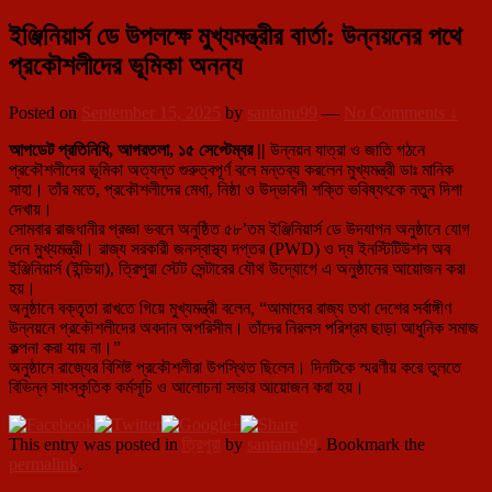
ইঞ্জিনিয়ার্স ডে উপলক্ষে মুখ্যমন্ত্রীর বার্তা: উন্নয়নের পথে
প্রকৌশলীদের ভূমিকা অনন্য
Posted on
September 15, 2025
by
santanu99
—
No Comments ↓
আপডেট প্রতিনিধি, আগরতলা, ১৫ সেপ্টেম্বর ||
উন্নয়ন যাত্রা ও জাতি গঠনে
প্রকৌশলীদের ভূমিকা অত্যন্ত গুরুত্বপূর্ণ বলে মন্তব্য করলেন মুখ্যমন্ত্রী ডাঃ মানিক
সাহা। তাঁর মতে, প্রকৌশলীদের মেধা, নিষ্ঠা ও উদ্ভাবনী শক্তি ভবিষ্যৎকে নতুন দিশা
দেখায়।
সোমবার রাজধানীর প্রজ্ঞা ভবনে অনুষ্ঠিত ৫৮’তম ইঞ্জিনিয়ার্স ডে উদযাপন অনুষ্ঠানে যোগ
দেন মুখ্যমন্ত্রী। রাজ্য সরকারী জনস্বাস্থ্য দপ্তর (PWD) ও দ্য ইনস্টিটিউশন অব
ইঞ্জিনিয়ার্স (ইন্ডিয়া), ত্রিপুরা স্টেট সেন্টারের যৌথ উদ্যোগে এ অনুষ্ঠানের আয়োজন করা
হয়।
অনুষ্ঠানে বক্তৃতা রাখতে গিয়ে মুখ্যমন্ত্রী বলেন, “আমাদের রাজ্য তথা দেশের সর্বাঙ্গীণ
উন্নয়নে প্রকৌশলীদের অবদান অপরিসীম। তাঁদের নিরলস পরিশ্রম ছাড়া আধুনিক সমাজ
কল্পনা করা যায় না।”
অনুষ্ঠানে রাজ্যের বিশিষ্ট প্রকৌশলীরা উপস্থিত ছিলেন। দিনটিকে স্মরণীয় করে তুলতে
বিভিন্ন সাংস্কৃতিক কর্মসূচি ও আলোচনা সভার আয়োজন করা হয়।
This entry was posted in
ত্রিপুরা
by
santanu99
. Bookmark the
permalink
.