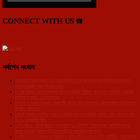
CONNECT WITH US ☎️
সর্বশেষ সংবাদ
আগরতলা বিমানবন্দর ও দুই রেলস্টেশন থেকে অ্যাপ-ক্যাব পরিষেবার উদ্যোগ,
পরিবহনমন্ত্রীর উচ্চপর্যায়ের বৈঠক
৫ সেপ্টেম্বর থেকে ত্রিপুরায় বিশেষ ভোটার তালিকা সংশোধন অভিযান, চূড়ান্ত
তালিকা প্রকাশ ২৩ ডিসেম্বর
যানজট ও জবরদখলমুক্ত রাজধানী গড়তে কড়া পদক্ষেপ, আগরতলায় পুর নিগমের
উচ্ছেদ অভিযান
রেনুকা চাকমার অকাল প্রয়াণে শোকস্তব্ধ সাংস্কৃতিক অঙ্গন, শেষ শ্রদ্ধায় জুনি
রং ঢং কালচারাল টিম
‘দেশ বাঁচাও, মানুষ বাঁচাও’ স্লোগানে ১০ আগস্ট ‘জেল ভরো’ কর্মসূচি সফল
করার আহ্বান, বামপন্থী চার সংগঠনের সাংবাদিক সম্মেলন
স্বাধীনতা দিবস উপলক্ষে সিমান্তে পুলিশ-বিএসএফের যৌথ পেট্রলিং, নিরাপত্তা