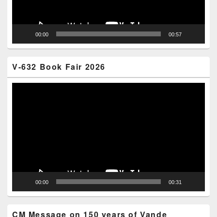
00:00
00:57
V-632 Book Fair 2026
Video
Player
00:00
00:31
CM Message on 150 years of Vande