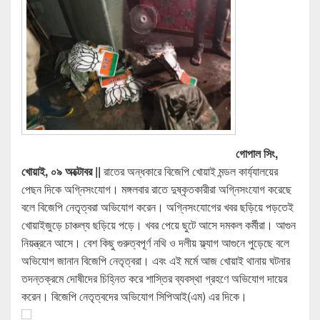
গোপাল সিং,
খোয়াই, ০৯ অক্টোবর ||
রাতের অন্ধকারে বিজেপি খোয়াই মন্ডল কার্য্যালয়ের
পেছন দিকে অগ্নিসংযোগ। মঙ্গলবার রাতে দুষ্কৃতকারীরা অগ্নিসংযোগ করেছে
বলে বিজেপি নেতৃত্বরা অভিযোগ করেন। অগ্নিসংযোগের খবর ছড়িয়ে পড়তেই
খোয়াইজুড়ে চাঞ্চল্য ছড়িয়ে পড়ে। খবর পেয়ে ছুটে আসে দমকল কর্মীরা। আগুন
নিয়ন্ত্রনে আসে। বেশ কিছু গুরুত্বপূর্ণ নথি ও দলীয় ফ্ল্যাগ আগুনে পুড়েছে বলে
অভিযোগ জানান বিজেপি নেতৃত্বরা। এবং এই মর্মে আজ খোয়াই থানায় ঘটনার
তদন্তক্রমে দোষীদের চিহ্নিত করে শাস্তির ব্যবস্থা গ্রহণে অভিযোগ দায়ের
করেন। বিজেপি নেতৃত্বদের অভিযোগ সিপিআই(এম) এর দিকে।