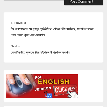
Post
navigation
Previous
←
Previous
দীর্ঘ টানাপোড়েনের পর তৃণমূল প্রতিনিধি দল পৌঁছল দলীয় কার্যালয়ে, সাংবাদিক সম্মেলন
post:
শেষে গেলেন পুলিশ হেড কোয়ার্টারে
Next
Next
→
জোলাইবাড়ীতে কৃষকদের নিয়ে দুইদিনব্যাপী প্রশিক্ষণ কর্মশালা
post:
Primary
Sidebar
Widget
Area