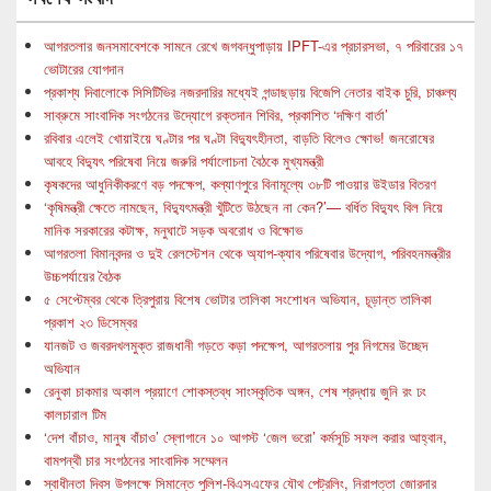
আগরতলার জনসমাবেশকে সামনে রেখে জগবন্ধুপাড়ায় IPFT-এর প্রচারসভা, ৭ পরিবারের ১৭
ভোটারের যোগদান
প্রকাশ্য দিবালোকে সিসিটিভির নজরদারির মধ্যেই গন্ডাছড়ায় বিজেপি নেতার বাইক চুরি, চাঞ্চল্য
সাব্রুমে সাংবাদিক সংগঠনের উদ্যোগে রক্তদান শিবির, প্রকাশিত ‘দক্ষিণ বার্তা’
রবিবার এলেই খোয়াইয়ে ঘণ্টার পর ঘণ্টা বিদ্যুৎহীনতা, বাড়তি বিলেও ক্ষোভ! জনরোষের
আবহে বিদ্যুৎ পরিষেবা নিয়ে জরুরি পর্যালোচনা বৈঠকে মুখ্যমন্ত্রী
কৃষকদের আধুনিকীকরণে বড় পদক্ষেপ, কল্যাণপুরে বিনামূল্যে ৩৮টি পাওয়ার উইডার বিতরণ
‘কৃষিমন্ত্রী ক্ষেতে নামছেন, বিদ্যুৎমন্ত্রী খুঁটিতে উঠছেন না কেন?’— বর্ধিত বিদ্যুৎ বিল নিয়ে
মানিক সরকারের কটাক্ষ, মনুঘাটে সড়ক অবরোধ ও বিক্ষোভ
আগরতলা বিমানবন্দর ও দুই রেলস্টেশন থেকে অ্যাপ-ক্যাব পরিষেবার উদ্যোগ, পরিবহনমন্ত্রীর
উচ্চপর্যায়ের বৈঠক
৫ সেপ্টেম্বর থেকে ত্রিপুরায় বিশেষ ভোটার তালিকা সংশোধন অভিযান, চূড়ান্ত তালিকা
প্রকাশ ২৩ ডিসেম্বর
যানজট ও জবরদখলমুক্ত রাজধানী গড়তে কড়া পদক্ষেপ, আগরতলায় পুর নিগমের উচ্ছেদ
অভিযান
রেনুকা চাকমার অকাল প্রয়াণে শোকস্তব্ধ সাংস্কৃতিক অঙ্গন, শেষ শ্রদ্ধায় জুনি রং ঢং
কালচারাল টিম
‘দেশ বাঁচাও, মানুষ বাঁচাও’ স্লোগানে ১০ আগস্ট ‘জেল ভরো’ কর্মসূচি সফল করার আহ্বান,
বামপন্থী চার সংগঠনের সাংবাদিক সম্মেলন
স্বাধীনতা দিবস উপলক্ষে সিমান্তে পুলিশ-বিএসএফের যৌথ পেট্রলিং, নিরাপত্তা জোরদার