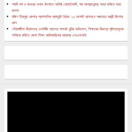
গবাদি পশু ও বানরের অবাধ উৎপাতে অতিষ্ঠ খোয়াইবাসী, পশু আশ্রয়কেন্দ্র গড়ার দাবিতে সরব
জনতা
দক্ষিণ ত্রিপুরা জেলায় প্রশাসনিক প্রস্তুতি বৈঠক: ১২ আগস্ট আসছেন পঞ্চায়েত মন্ত্রী কিশোর
বর্মণ
গৌরাঙ্গটিলা বিদ্যালয়ে এলপিজি গ্যাসের পাসবই চুরির অভিযোগ, শিক্ষকের বিরুদ্ধে দৃষ্টান্তমূলক
শাস্তির দাবিতে জেলা শিক্ষা আধিকারিকের দ্বারস্থ এসএফআই
Video
Player