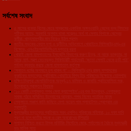
সর্বশেষ সংবাদ
৫ মাসের বকেয়া বিলের জেরে সাব্রুমের একাধিক অঙ্গনওয়াড়ি কেন্দ্রে বন্ধ শিশুদের
পুষ্টিকর আহার, সরকারি অনুদান থাকা সত্ত্বেও অর্থ না মেলায় বিপাকে কেন্দ্রের
কর্মীরা, খাদ্যসামগ্রীর মান নিয়েও উঠল প্রশ্ন
জাতীয় সড়কের বেহাল দশা ও দুর্নীতির অভিযোগে খোয়াইতে সিপিআই(এম)-এর
বিক্ষোভ, এনএইচআইডিসিএল দপ্তরে ধরনা
খোয়াই জেলা হাসপাতালের ইমার্জেন্সি বিভাগের করুণ চিত্র, না আছে ডাক্তার, না
আছে নার্স, স্বল্প বেতনভূক্ত সিকিউরিটি গার্ডদেরই ‘জুতো সেলাই থেকে চন্ডী পাঠ’
পর্যন্ত ব্যবহার করছে জেলা হাসপাতাল কর্তৃপক্ষ
‘সনাতন ধর্মের অপমানে চুপ থাকব না’ – সিপিআই(এম) রাজ্য সম্পাদকের
কুরুচিকর মন্তব্যের প্রতিবাদে খোয়াইয়ে বিশ্ব হিন্দু পরিষদের বিক্ষোভে তোলপাড়
দক্ষিণ ত্রিপুরা জেলাভিত্তিক অনূর্ধ্ব-১৭ ভলিবল ও কাবাডি প্রতিযোগিতা শুরু,
উদ্বোধনে প্রাক্তন বিধায়ক
‘১০ কোটি নেশামুক্ত শপথ মেগা ক্যাম্পেইন’-এর শুভ উদ্বোধন, নেশামুক্ত
সমাজ গঠনে সম্মিলিত উদ্যোগের আহ্বান, শপথ নিলেন শতাধিক মানুষ
লেফুঙ্গাতে পঞ্চাশ কানি জমিতে মেগা অয়েল পাম প্লানটেশন প্রোগ্রাম এর
প্রস্তুতি
মুখ্যমন্ত্রীর মন্তব্যের প্রতিবাদে সরব এসপিও পরিবারের মহিলারা, ১০ দফা দাবি
পূরণ না হলে জাতীয় সড়ক ও রেল অবরোধের হুঁশিয়ারি
সুশাসন নিশ্চিত করতে টাস্ক মনিটরিং সিস্টেমে জোর, পর্যালোচনা বৈঠকে মুখ্যমন্ত্রী
ডাঃ মানিক সাহা