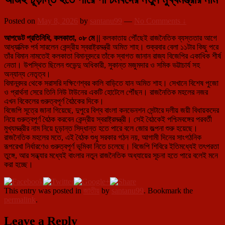
Posted on
May 8, 2026
by
santanu99
—
No Comments ↓
আপডেট প্রতিনিধি, কলকাতা, ০৮ মে ||
কলকাতায় পৌঁছেই রাজনৈতিক ব্যস্ততার আগে
আধ্যাত্মিক পর্ব সারলেন কেন্দ্রীয় স্বরাষ্ট্রমন্ত্রী অমিত শাহ। শুক্রবার বেলা ১১টার কিছু পরে
তাঁর বিমান নামতেই কলকাতা বিমানবন্দরে তাঁকে স্বাগত জানান রাজ্য বিজেপির একাধিক শীর্ষ
নেতা। উপস্থিত ছিলেন শুভেন্দু অধিকারী, সুকান্ত মজুমদার ও সমিক ভট্টাচার্য সহ
অন্যান্য নেতৃত্ব।
বিমানবন্দর থেকে সরাসরি দক্ষিণেশ্বর কালি বাড়িতে যান অমিত শাহ। সেখানে বিশেষ পুজো
ও প্রার্থনা সেরে তিনি নিউ টাউনের একটি হোটেলে পৌঁছন। রাজনৈতিক মহলের নজর
এখন বিকেলের গুরুত্বপূর্ণ বৈঠকের দিকে।
বিজেপি সূত্রে জানা গিয়েছে, দুপুরে বিশ্ব বাংলা কনভেনশন সেন্টারে দলীয় জয়ী বিধায়কদের
নিয়ে গুরুত্বপূর্ণ বৈঠক করবেন কেন্দ্রীয় স্বরাষ্ট্রমন্ত্রী। সেই বৈঠকেই পশ্চিমবঙ্গের পরবর্তী
মুখ্যমন্ত্রীর নাম নিয়ে চূড়ান্ত সিদ্ধান্ত হতে পারে বলে জোর জল্পনা শুরু হয়েছে।
রাজনৈতিক মহলের মতে, এই বৈঠক শুধু সরকার গঠন নয়, আগামী দিনের সাংগঠনিক
রূপরেখা নির্ধারণেও গুরুত্বপূর্ণ ভূমিকা নিতে চলেছে। বিজেপি শিবিরে ইতিমধ্যেই তৎপরতা
তুঙ্গে, আর সন্ধ্যার মধ্যেই বাংলার নতুন রাজনৈতিক অধ্যায়ের সূচনা হতে পারে বলেই মনে
করা হচ্ছে।
This entry was posted in
জাতীয়
by
santanu99
. Bookmark the
permalink
.
Leave a Reply