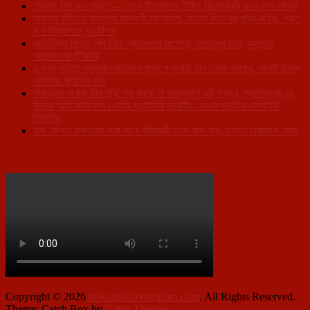
‘বিদ্যুৎ বিল হবে শূন্য!’— নতুন উদ্যোগের ইঙ্গিত বিদ্যুৎমন্ত্রী রতন লাল নাথের
সামান্য বৃষ্টিতেই জলমগ্ন রাজধানী আগরতলা, জলের নিচে বহু গাড়ি-বাইক, দ্রুত
জল নিষ্কাশনে পুর নিগম
অতিরিক্ত বিদ্যুৎ বিল নিয়ে গ্রাহকদের বিক্ষোভ, তদন্তের দাবি, বৃহত্তর
আন্দোলনের হুঁশিয়ারি
৯ দফা দাবিতে মহাকরণ অভিযান ক্ষুদ্র পণ্যবাহী যান চালক সংঘের, সার্কিট হাউজ
এলাকায় পুলিশের বাধা
পাহাড়সম বকেয়া বিল পরিশোধ করছে না গুরুত্বপূর্ণ ৬টি দপ্তর, প্রশাসনকে ১৫
দিনের আল্টিমেটাম দিল খোয়াই প্রাইমারি মার্কেটিং কো-অপারেটিভ সোসাইটি
লিমিটেড
ধান রোপণে কৃষকদের সঙ্গে মাঠে কৃষিমন্ত্রী রতন লাল নাথ, উন্নত চাষাবাদে জোর
Copyright © 2026
newsupdateoftripura.com
. All Rights Reserved.
Theme: Catch Box by
Catch Themes