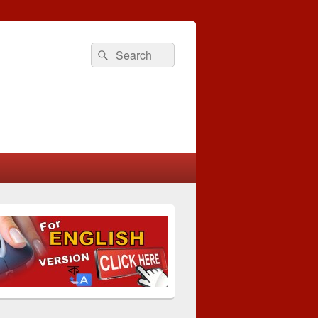
Search
Search
for: