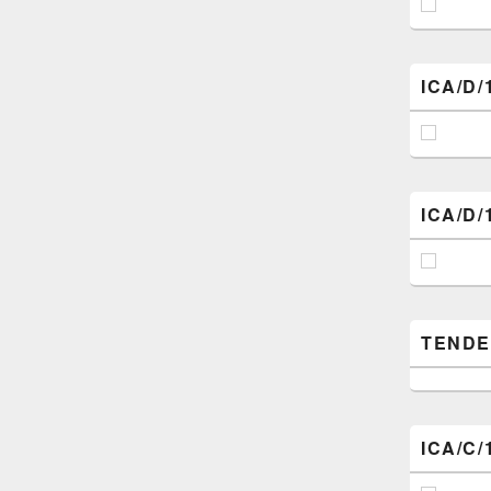
ICA/D/
ICA/D/
TENDER (
ICA/C/