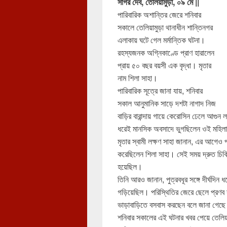
সাগর দেব, তেলিয়ামুড়া, ০৯ মে ||
পারিবারিক অশান্তির জেরে শনিবার
সকালে তেলিয়ামুড়া থানাধীন শান্তিনগর
এলাকায় ঘটে গেল মর্মান্তিক ঘটনা।
রহস্যজনক অগ্নিকাণ্ডে প্রাণ হারালেন
প্রায় ৫০ বছর বয়সী এক বৃদ্ধা। মৃতার
নাম শিলা সাহা।
পারিবারিক সূত্রে জানা যায়, শনিবার
সকাল আনুমানিক সাড়ে দশটা নাগাদ নিজ
বাড়ির বারান্দায় গায়ে কেরোসিন ঢেলে আগুন ল
ধরেই মানসিক অবসাদে ভুগছিলেন ওই মহিল
মৃতার স্বামী লক্ষণ সাহা জানান, এর আগেও 
করেছিলেন শিলা সাহা। সেই সময় দ্রুত চিকি
হয়েছিল।
তিনি আরও জানান, পুত্রবধূর সঙ্গে দীর্ঘদিন 
গড়িয়েছিল। পরিস্থিতির জেরে ছেলে প্রণব সা
ভাড়াবাড়িতে বসবাস করছেন বলে জানা গেছ
শনিবার সকালের এই ঘটনার খবর পেয়ে তেলিয়াম