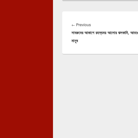
Post
navigation
Previous
←
Previous
সাবরুমের আকাশে রহস্যময় আলোর ঝলকানি, আতঙ্
post:
মানুষ