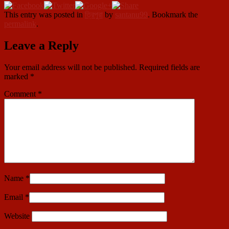
This entry was posted in
ত্রিপুরা
by
santanu99
. Bookmark the
permalink
.
Leave a Reply
Your email address will not be published.
Required fields are
marked
*
Comment
*
Name
*
Email
*
Website