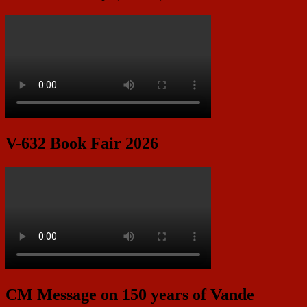
V-632 Book Fair 2026
CM Message on 150 years of Vande