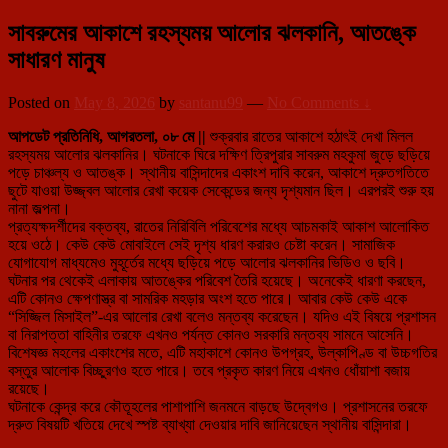
সাবরুমের আকাশে রহস্যময় আলোর ঝলকানি, আতঙ্কে
সাধারণ মানুষ
Posted on
May 8, 2026
by
santanu99
—
No Comments ↓
আপডেট প্রতিনিধি, আগরতলা, ০৮ মে ||
শুক্রবার রাতের আকাশে হঠাৎই দেখা মিলল
রহস্যময় আলোর ঝলকানির। ঘটনাকে ঘিরে দক্ষিণ ত্রিপুরার সাবরুম মহকুমা জুড়ে ছড়িয়ে
পড়ে চাঞ্চল্য ও আতঙ্ক। স্থানীয় বাসিন্দাদের একাংশ দাবি করেন, আকাশে দ্রুতগতিতে
ছুটে যাওয়া উজ্জ্বল আলোর রেখা কয়েক সেকেন্ডের জন্য দৃশ্যমান ছিল। এরপরই শুরু হয়
নানা জল্পনা।
প্রত্যক্ষদর্শীদের বক্তব্য, রাতের নিরিবিলি পরিবেশের মধ্যে আচমকাই আকাশ আলোকিত
হয়ে ওঠে। কেউ কেউ মোবাইলে সেই দৃশ্য ধারণ করারও চেষ্টা করেন। সামাজিক
যোগাযোগ মাধ্যমেও মুহূর্তের মধ্যে ছড়িয়ে পড়ে আলোর ঝলকানির ভিডিও ও ছবি।
ঘটনার পর থেকেই এলাকায় আতঙ্কের পরিবেশ তৈরি হয়েছে। অনেকেই ধারণা করছেন,
এটি কোনও ক্ষেপণাস্ত্র বা সামরিক মহড়ার অংশ হতে পারে। আবার কেউ কেউ একে
“সিজ্জিল মিসাইল”-এর আলোর রেখা বলেও মন্তব্য করেছেন। যদিও এই বিষয়ে প্রশাসন
বা নিরাপত্তা বাহিনীর তরফে এখনও পর্যন্ত কোনও সরকারি মন্তব্য সামনে আসেনি।
বিশেষজ্ঞ মহলের একাংশের মতে, এটি মহাকাশে কোনও উপগ্রহ, উল্কাপিণ্ড বা উচ্চগতির
বস্তুর আলোক বিচ্ছুরণও হতে পারে। তবে প্রকৃত কারণ নিয়ে এখনও ধোঁয়াশা বজায়
রয়েছে।
ঘটনাকে কেন্দ্র করে কৌতূহলের পাশাপাশি জনমনে বাড়ছে উদ্বেগও। প্রশাসনের তরফে
দ্রুত বিষয়টি খতিয়ে দেখে স্পষ্ট ব্যাখ্যা দেওয়ার দাবি জানিয়েছেন স্থানীয় বাসিন্দারা।