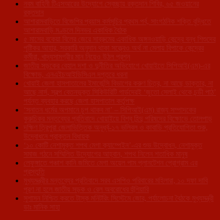
নবম বাহিনী টিএসআরের উদ্যোগে স্বেচ্ছায় রক্তদান শিবির, ৬৫ জওয়ানের
রক্তদান
আশারামবাড়িতে বিজেপির প্রয়াস কর্মসূচির প্রথম পর্ব, সাংগঠনিক শক্তি বৃদ্ধিতে
আশারামবাড়ি মণ্ডলে দিনভর একাধিক বৈঠক
৫ মাসের বকেয়া বিলের জেরে সাব্রুমের একাধিক অঙ্গনওয়াড়ি কেন্দ্রে বন্ধ শিশুদের
পুষ্টিকর আহার, সরকারি অনুদান থাকা সত্ত্বেও অর্থ না মেলায় বিপাকে কেন্দ্রের
কর্মীরা, খাদ্যসামগ্রীর মান নিয়েও উঠল প্রশ্ন
জাতীয় সড়কের বেহাল দশা ও দুর্নীতির অভিযোগে খোয়াইতে সিপিআই(এম)-এর
বিক্ষোভ, এনএইচআইডিসিএল দপ্তরে ধরনা
খোয়াই জেলা হাসপাতালের ইমার্জেন্সি বিভাগের করুণ চিত্র, না আছে ডাক্তার, না
আছে নার্স, স্বল্প বেতনভূক্ত সিকিউরিটি গার্ডদেরই ‘জুতো সেলাই থেকে চন্ডী পাঠ’
পর্যন্ত ব্যবহার করছে জেলা হাসপাতাল কর্তৃপক্ষ
‘সনাতন ধর্মের অপমানে চুপ থাকব না’ – সিপিআই(এম) রাজ্য সম্পাদকের
কুরুচিকর মন্তব্যের প্রতিবাদে খোয়াইয়ে বিশ্ব হিন্দু পরিষদের বিক্ষোভে তোলপাড়
দক্ষিণ ত্রিপুরা জেলাভিত্তিক অনূর্ধ্ব-১৭ ভলিবল ও কাবাডি প্রতিযোগিতা শুরু,
উদ্বোধনে প্রাক্তন বিধায়ক
‘১০ কোটি নেশামুক্ত শপথ মেগা ক্যাম্পেইন’-এর শুভ উদ্বোধন, নেশামুক্ত
সমাজ গঠনে সম্মিলিত উদ্যোগের আহ্বান, শপথ নিলেন শতাধিক মানুষ
লেফুঙ্গাতে পঞ্চাশ কানি জমিতে মেগা অয়েল পাম প্লানটেশন প্রোগ্রাম এর
প্রস্তুতি
মুখ্যমন্ত্রীর মন্তব্যের প্রতিবাদে সরব এসপিও পরিবারের মহিলারা, ১০ দফা দাবি
পূরণ না হলে জাতীয় সড়ক ও রেল অবরোধের হুঁশিয়ারি
সুশাসন নিশ্চিত করতে টাস্ক মনিটরিং সিস্টেমে জোর, পর্যালোচনা বৈঠকে মুখ্যমন্ত্রী
ডাঃ মানিক সাহা