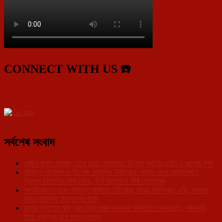
CONNECT WITH US ☎️
সর্বশেষ সংবাদ
খেজুর বাগান এলাকা থেকে চোর গ্রেফতার, উদ্ধার স্বর্ণের চেইন ও রুপোর নূপুর
আসন্ন পৌরসভা ও ভিলেজ কাউন্সিল নির্বাচনকে সামনে রেখে নয়াদিল্লিতে
ত্রিপুরা বিজেপির মেগা বৈঠক, দীর্ঘ আলোচনা শীর্ষ নেতৃত্বের
সাংবাদিকদের সঙ্গে সৌজন্য সাক্ষাতে বাইখোড়া থানার নবনিযুক্ত ওসি, অপরাধ
দমনে সমন্বিত উদ্যোগের বার্তা
ডুম্বুর জলাশয়ে মাছ ধরার নিষেধাজ্ঞা কার্যকরে গাফিলতির অভিযোগ, নজরদারি
নিয়ে প্রশ্নের মুখে মৎস্য দপ্তর