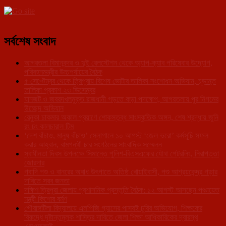
সর্বশেষ সংবাদ
আগরতলা বিমানবন্দর ও দুই রেলস্টেশন থেকে অ্যাপ-ক্যাব পরিষেবার উদ্যোগ,
পরিবহনমন্ত্রীর উচ্চপর্যায়ের বৈঠক
৫ সেপ্টেম্বর থেকে ত্রিপুরায় বিশেষ ভোটার তালিকা সংশোধন অভিযান, চূড়ান্ত
তালিকা প্রকাশ ২৩ ডিসেম্বর
যানজট ও জবরদখলমুক্ত রাজধানী গড়তে কড়া পদক্ষেপ, আগরতলায় পুর নিগমের
উচ্ছেদ অভিযান
রেনুকা চাকমার অকাল প্রয়াণে শোকস্তব্ধ সাংস্কৃতিক অঙ্গন, শেষ শ্রদ্ধায় জুনি
রং ঢং কালচারাল টিম
‘দেশ বাঁচাও, মানুষ বাঁচাও’ স্লোগানে ১০ আগস্ট ‘জেল ভরো’ কর্মসূচি সফল
করার আহ্বান, বামপন্থী চার সংগঠনের সাংবাদিক সম্মেলন
স্বাধীনতা দিবস উপলক্ষে সিমান্তে পুলিশ-বিএসএফের যৌথ পেট্রলিং, নিরাপত্তা
জোরদার
গবাদি পশু ও বানরের অবাধ উৎপাতে অতিষ্ঠ খোয়াইবাসী, পশু আশ্রয়কেন্দ্র গড়ার
দাবিতে সরব জনতা
দক্ষিণ ত্রিপুরা জেলায় প্রশাসনিক প্রস্তুতি বৈঠক: ১২ আগস্ট আসছেন পঞ্চায়েত
মন্ত্রী কিশোর বর্মণ
গৌরাঙ্গটিলা বিদ্যালয়ে এলপিজি গ্যাসের পাসবই চুরির অভিযোগ, শিক্ষকের
বিরুদ্ধে দৃষ্টান্তমূলক শাস্তির দাবিতে জেলা শিক্ষা আধিকারিকের দ্বারস্থ