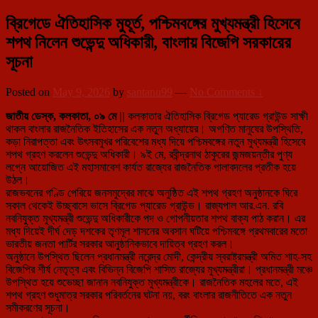
ব্রিগেডে ঐতিহাসিক মুহূর্ত, পশ্চিমবঙ্গের মুখ্যমন্ত্রী হিসেবে
শপথ নিলেন শুভেন্দু অধিকারী, বাংলায় বিজেপি সরকারের
সূচনা
Posted on
May 9, 2026
by
santanu99
—
No Comments ↓
জাতীয় ডেস্ক, কলকাতা, ০৯ মে ||
কলকাতার ঐতিহাসিক ব্রিগেড প্যারেড গ্রাউন্ড সাক্ষী
থাকল বাংলার রাজনৈতিক ইতিহাসের এক নতুন অধ্যায়ের। অগণিত মানুষের উপস্থিতি,
কড়া নিরাপত্তা এবং উৎসবমুখর পরিবেশের মধ্য দিয়ে পশ্চিমবঙ্গের নতুন মুখ্যমন্ত্রী হিসেবে
শপথ গ্রহণ করলেন শুভেন্দু অধিকারী। ৯ই মে, রবীন্দ্রনাথ ঠাকুরের জন্মজয়ন্তীর পুণ্য
লগ্নে আয়োজিত এই মহাসমাবেশ কার্যত রাজ্যের রাজনৈতিক পালাবদলের প্রতীক হয়ে
উঠল।
রাজভবনের গণ্ডি পেরিয়ে জনসমুদ্রের মাঝে অনুষ্ঠিত এই শপথ গ্রহণ অনুষ্ঠানকে ঘিরে
সকাল থেকেই উচ্ছ্বাসে ভাসে ব্রিগেড প্যারেড গ্রাউন্ড। রাজ্যপাল আর.এন. রবি
নবনিযুক্ত মুখ্যমন্ত্রী শুভেন্দু অধিকারীকে পদ ও গোপনীয়তার শপথ বাক্য পাঠ করান। এর
মধ্য দিয়েই দীর্ঘ দেড় দশকের তৃণমূল শাসনের অবসান ঘটিয়ে পশ্চিমবঙ্গে প্রথমবারের মতো
ভারতীয় জনতা পার্টির সরকার আনুষ্ঠানিকভাবে দায়িত্ব গ্রহণ করল।
অনুষ্ঠানে উপস্থিত ছিলেন প্রধানমন্ত্রী নরেন্দ্র মোদী, কেন্দ্রীয় স্বরাষ্ট্রমন্ত্রী অমিত শাহ-সহ
বিজেপির শীর্ষ নেতৃত্ব এবং বিভিন্ন বিজেপি শাসিত রাজ্যের মুখ্যমন্ত্রীরা। প্রধানমন্ত্রী মঞ্চে
উপস্থিত হয়ে শুভেচ্ছা জানান নবনিযুক্ত মুখ্যমন্ত্রীকে। রাজনৈতিক মহলের মতে, এই
শপথ গ্রহণ শুধুমাত্র সরকার পরিবর্তনের ঘটনা নয়, বরং বাংলার রাজনীতিতে এক নতুন
সমীকরণের সূচনা।