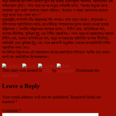
নতুন সরকারের মূল লক্ষ্য হিসেবে তুলে ধরা হয়েছে দুর্নীতিমুক্ত প্রশাসন, শিল্পোন্নয়ন এবং
কর্মসংস্থান বৃদ্ধি। শপথ গ্রহণের পর শুভেন্দু অধিকারী বলেন, “বাংলার মানুষের আশা-
আকাঙ্ক্ষা পূরণ করাই আমাদের প্রধান দায়িত্ব। উন্নয়ন ও স্বচ্ছ প্রশাসনের মাধ্যমে
নতুন বাংলা গড়ে তোলা হবে।”
মুখ্যমন্ত্রীর পাশাপাশি তাঁর মন্ত্রিসভার পাঁচ সদস্যও শপথ গ্রহণ করেন। উত্তরবঙ্গ ও
দক্ষিণবঙ্গের প্রতিনিধিত্ব বজায় রেখে বিভিন্ন সম্প্রদায়ের মুখকে গুরুত্ব দেওয়া হয়েছে
মন্ত্রিসভায়। নবগঠিত মন্ত্রিসভার সদস্যরা হলেন— দিলীপ ঘোষ, অগ্নিমিত্রা পাল,
অশোক কীর্তনিয়া, ক্ষুদিরাম টুডু এবং নিশীথ প্রামাণিক। শপথ গ্রহণের ক্রমানুসারে প্রথমে
দিলীপ ঘোষ, তারপর অগ্নিমিত্রা পাল, মতুয়া সম্প্রদায়ের প্রতিনিধি অশোক কীর্তনিয়া,
আদিবাসী নেতা ক্ষুদিরাম টুডু এবং শেষে রাজবংশী অধ্যুষিত এলাকার জনপ্রতিনিধি নিশীথ
প্রামাণিক শপথ নেন।
সব মিলিয়ে ব্রিগেডের এই মহাসমাবেশ বাংলার রাজনৈতিক ইতিহাসে স্মরণীয় হয়ে থাকবে
বলেই মত রাজনৈতিক বিশ্লেষকদের।
This entry was posted in
জাতীয়
by
santanu99
. Bookmark the
permalink
.
Leave a Reply
Your email address will not be published.
Required fields are
marked
*
Comment
*