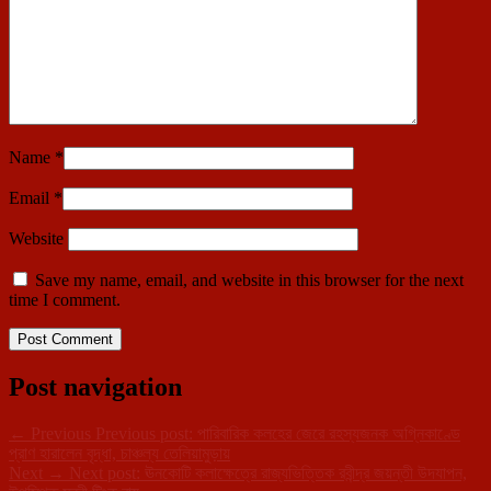
Name
*
Email
*
Website
Save my name, email, and website in this browser for the next
time I comment.
Post navigation
←
Previous
Previous post:
পারিবারিক কলহের জেরে রহস্যজনক অগ্নিকাণ্ডে
প্রাণ হারালেন বৃদ্ধা, চাঞ্চল্য তেলিয়ামুড়ায়
Next
→
Next post:
ঊনকোটি কলাক্ষেত্রে রাজ্যভিত্তিক রবীন্দ্র জয়ন্তী উদযাপন,