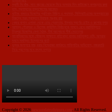
এসএফআই
স্বামী নিখোঁজ, সাত বছরের মেয়েকে নিয়ে অসহায় দিন কাটাচ্ছেন কলাছড়ার রুমা
দাস, প্রশাসনের হস্তক্ষেপের আবেদন
থাইবুং বাজারে বিজেপির প্রতিবাদ মিছিল ও পথসভা, সিপিআইএমের অপপ্রচারের
বিরুদ্ধে সরব প্রাক্তন বিধায়ক শঙ্কর রায়
খেজুর বাগান এলাকা থেকে চোর গ্রেফতার, উদ্ধার স্বর্ণের চেইন ও রুপোর নূপুর
আসন্ন পৌরসভা ও ভিলেজ কাউন্সিল নির্বাচনকে সামনে রেখে নয়াদিল্লিতে
ত্রিপুরা বিজেপির মেগা বৈঠক, দীর্ঘ আলোচনা শীর্ষ নেতৃত্বের
সাংবাদিকদের সঙ্গে সৌজন্য সাক্ষাতে বাইখোড়া থানার নবনিযুক্ত ওসি, অপরাধ
দমনে সমন্বিত উদ্যোগের বার্তা
ডুম্বুর জলাশয়ে মাছ ধরার নিষেধাজ্ঞা কার্যকরে গাফিলতির অভিযোগ, নজরদারি
নিয়ে প্রশ্নের মুখে মৎস্য দপ্তর
Copyright © 2026
newsupdateoftripura.com
. All Rights Reserved.