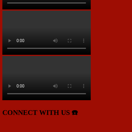
CONNECT WITH US ☎️