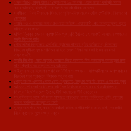
‘দেশ বাঁচাও, মানুষ বাঁচাও’ স্লোগানে ১০ আগস্ট ‘জেল ভরো’ কর্মসূচি সফল
করার আহ্বান, বামপন্থী চার সংগঠনের সাংবাদিক সম্মেলন
স্বাধীনতা দিবস উপলক্ষে সিমান্তে পুলিশ-বিএসএফের যৌথ পেট্রলিং, নিরাপত্তা
জোরদার
গবাদি পশু ও বানরের অবাধ উৎপাতে অতিষ্ঠ খোয়াইবাসী, পশু আশ্রয়কেন্দ্র গড়ার
দাবিতে সরব জনতা
দক্ষিণ ত্রিপুরা জেলায় প্রশাসনিক প্রস্তুতি বৈঠক: ১২ আগস্ট আসছেন পঞ্চায়েত
মন্ত্রী কিশোর বর্মণ
গৌরাঙ্গটিলা বিদ্যালয়ে এলপিজি গ্যাসের পাসবই চুরির অভিযোগ, শিক্ষকের
বিরুদ্ধে দৃষ্টান্তমূলক শাস্তির দাবিতে জেলা শিক্ষা আধিকারিকের দ্বারস্থ
এসএফআই
স্বামী নিখোঁজ, সাত বছরের মেয়েকে নিয়ে অসহায় দিন কাটাচ্ছেন কলাছড়ার রুমা
দাস, প্রশাসনের হস্তক্ষেপের আবেদন
থাইবুং বাজারে বিজেপির প্রতিবাদ মিছিল ও পথসভা, সিপিআইএমের অপপ্রচারের
বিরুদ্ধে সরব প্রাক্তন বিধায়ক শঙ্কর রায়
খেজুর বাগান এলাকা থেকে চোর গ্রেফতার, উদ্ধার স্বর্ণের চেইন ও রুপোর নূপুর
আসন্ন পৌরসভা ও ভিলেজ কাউন্সিল নির্বাচনকে সামনে রেখে নয়াদিল্লিতে
ত্রিপুরা বিজেপির মেগা বৈঠক, দীর্ঘ আলোচনা শীর্ষ নেতৃত্বের
সাংবাদিকদের সঙ্গে সৌজন্য সাক্ষাতে বাইখোড়া থানার নবনিযুক্ত ওসি, অপরাধ
দমনে সমন্বিত উদ্যোগের বার্তা
ডুম্বুর জলাশয়ে মাছ ধরার নিষেধাজ্ঞা কার্যকরে গাফিলতির অভিযোগ, নজরদারি
নিয়ে প্রশ্নের মুখে মৎস্য দপ্তর