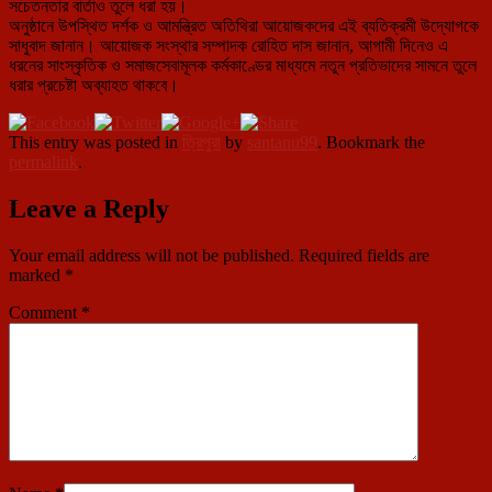
সচেতনতার বার্তাও তুলে ধরা হয়।
অনুষ্ঠানে উপস্থিত দর্শক ও আমন্ত্রিত অতিথিরা আয়োজকদের এই ব্যতিক্রমী উদ্যোগকে
সাধুবাদ জানান। আয়োজক সংস্থার সম্পাদক রোহিত দাস জানান, আগামী দিনেও এ
ধরনের সাংস্কৃতিক ও সমাজসেবামূলক কর্মকাণ্ডের মাধ্যমে নতুন প্রতিভাদের সামনে তুলে
ধরার প্রচেষ্টা অব্যাহত থাকবে।
This entry was posted in
ত্রিপুরা
by
santanu99
. Bookmark the
permalink
.
Leave a Reply
Your email address will not be published.
Required fields are
marked
*
Comment
*