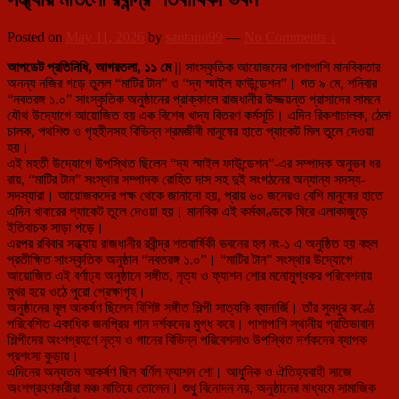
Posted on
May 11, 2026
by
santanu99
—
No Comments ↓
আপডেট প্রতিনিধি, আগরতলা, ১১ মে ||
সাংস্কৃতিক আয়োজনের পাশাপাশি মানবিকতার
অনন্য নজির গড়ে তুলল “মাটির টান” ও “দ্য স্মাইল ফাউন্ডেশন”। গত ৯ মে, শনিবার
“নবতরঙ্গ ১.০” সাংস্কৃতিক অনুষ্ঠানের প্রাক্কালে রাজধানীর উজ্জয়ন্ত প্রাসাদের সামনে
যৌথ উদ্যোগে আয়োজিত হয় এক বিশেষ খাদ্য বিতরণ কর্মসূচি। এদিন রিকশাচালক, ঠেলা
চালক, পথশিশু ও গৃহহীনসহ বিভিন্ন শ্রমজীবী মানুষের হাতে প্যাকেট মিল তুলে দেওয়া
হয়।
এই মহতী উদ্যোগে উপস্থিত ছিলেন “দ্য স্মাইল ফাউন্ডেশন”-এর সম্পাদক অনুভব ধর
রায়, “মাটির টান” সংস্থার সম্পাদক রোহিত দাস সহ দুই সংগঠনের অন্যান্য সদস্য-
সদস্যারা। আয়োজকদের পক্ষ থেকে জানানো হয়, প্রায় ৬০ জনেরও বেশি মানুষের হাতে
এদিন খাবারের প্যাকেট তুলে দেওয়া হয়। মানবিক এই কর্মকাণ্ডকে ঘিরে এলাকাজুড়ে
ইতিবাচক সাড়া পড়ে।
এরপর রবিবার সন্ধ্যায় রাজধানীর রবীন্দ্র শতবার্ষিকী ভবনের হল নং-১ এ অনুষ্ঠিত হয় বহুল
প্রতীক্ষিত সাংস্কৃতিক অনুষ্ঠান “নবতরঙ্গ ১.০”। “মাটির টান” সংস্থার উদ্যোগে
আয়োজিত এই বর্ণাঢ্য অনুষ্ঠানে সঙ্গীত, নৃত্য ও ফ্যাশন শোর মনোমুগ্ধকর পরিবেশনায়
মুখর হয়ে ওঠে পুরো প্রেক্ষাগৃহ।
অনুষ্ঠানের মূল আকর্ষণ ছিলেন বিশিষ্ট সঙ্গীত শিল্পী সাত্যকি ব্যানার্জি। তাঁর সুমধুর কণ্ঠে
পরিবেশিত একাধিক জনপ্রিয় গান দর্শকদের মুগ্ধ করে। পাশাপাশি স্থানীয় প্রতিভাবান
শিল্পীদের অংশগ্রহণে নৃত্য ও গানের বিভিন্ন পরিবেশনাও উপস্থিত দর্শকদের ব্যাপক
প্রশংসা কুড়ায়।
এদিনের অন্যতম আকর্ষণ ছিল বর্ণিল ফ্যাশন শো। আধুনিক ও ঐতিহ্যবাহী সাজে
অংশগ্রহণকারীরা মঞ্চ মাতিয়ে তোলেন। শুধু বিনোদন নয়, অনুষ্ঠানের মাধ্যমে সামাজিক