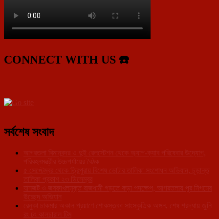
CONNECT WITH US ☎️
সর্বশেষ সংবাদ
আগরতলা বিমানবন্দর ও দুই রেলস্টেশন থেকে অ্যাপ-ক্যাব পরিষেবার উদ্যোগ,
পরিবহনমন্ত্রীর উচ্চপর্যায়ের বৈঠক
৫ সেপ্টেম্বর থেকে ত্রিপুরায় বিশেষ ভোটার তালিকা সংশোধন অভিযান, চূড়ান্ত
তালিকা প্রকাশ ২৩ ডিসেম্বর
যানজট ও জবরদখলমুক্ত রাজধানী গড়তে কড়া পদক্ষেপ, আগরতলায় পুর নিগমের
উচ্ছেদ অভিযান
রেনুকা চাকমার অকাল প্রয়াণে শোকস্তব্ধ সাংস্কৃতিক অঙ্গন, শেষ শ্রদ্ধায় জুনি
রং ঢং কালচারাল টিম