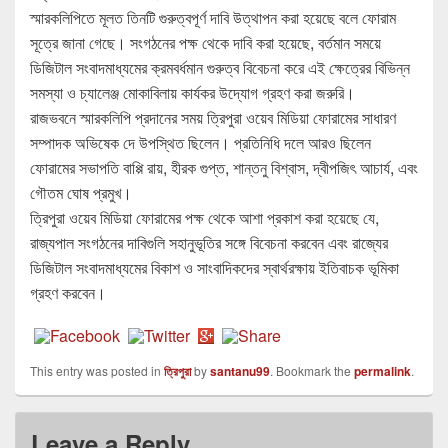
স্মারকলিপিতে মূলত তিনটি গুরুত্বপূর্ণ দাবি উত্থাপন করা হয়েছে বলে ফোরাম
সূত্রে জানা গেছে। সংগঠনের পক্ষ থেকে দাবি করা হয়েছে, বর্তমান সময়ে
ডিজিটাল সংবাদমাধ্যমের ক্রমবর্ধমান গুরুত্ব বিবেচনা করে এই ক্ষেত্রের বিভিন্ন
সমস্যা ও চ্যালেঞ্জ মোকাবিলায় কার্যকর উদ্যোগ গ্রহণ করা জরুরি।
রাজভবনে স্মারকলিপি প্রদানের সময় ত্রিপুরা ওয়েব মিডিয়া ফোরামের সাধারণ
সম্পাদক অভিষেক দে উপস্থিত ছিলেন। প্রতিনিধি দলে আরও ছিলেন
ফোরামের সভাপতি বাপ্পি রায়, হীরক গুপ্ত, শান্তনু বিশ্বাস, দ্বীপজিৎ আচার্য, এবং
গৌতম ঘোষ প্রমুখ।
ত্রিপুরা ওয়েব মিডিয়া ফোরামের পক্ষ থেকে আশা প্রকাশ করা হয়েছে যে,
রাজ্যপাল সংগঠনের দাবিগুলি সহানুভূতির সঙ্গে বিবেচনা করবেন এবং রাজ্যের
ডিজিটাল সংবাদমাধ্যমের বিকাশ ও সাংবাদিকদের স্বার্থরক্ষায় ইতিবাচক ভূমিকা
গ্রহণ করবেন।
This entry was posted in
ত্রিপুরা
by
santanu99
. Bookmark the
permalink
.
Leave a Reply