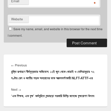
Email
*
Website
Save my name, email, and website in this browser for the next time
I comment.
Post
navigation
Previous
←
Previous
চুক্তি রূপায়ণে দীর্ঘসূত্রতার অভিযোগ: ১২ই জুন থেকে খোয়াই ও তেলিয়ামুড়ায় ৭২
post:
ঘণ্টার রেল ও জাতীয় সড়ক অবরোধের ডাক আত্মসমর্পণকারী NLFT-ATTF-এর
Next
Next
→
‘এক শিক্ষক, এক বৃক্ষ’ কর্মসূচিতে গন্ডাছড়া সরকারি ডিগ্রি কলেজে বৃক্ষরোপণ উৎসব
post: