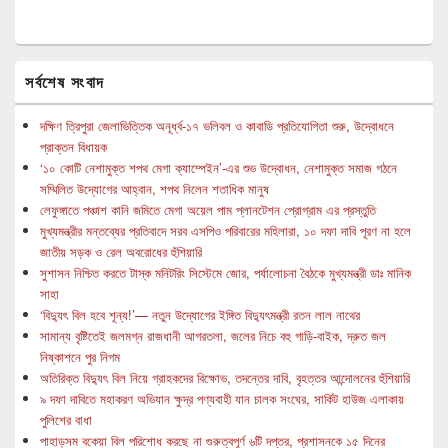
সর্বশেষ সংবাদ
দক্ষিণ ত্রিপুরা জেলাভিত্তিক অনূর্ধ্ব-১৭ ভলিবল ও কাবাডি প্রতিযোগিতা শুরু, উদ্বোধনে
প্রাক্তন বিধায়ক
‘১০ কোটি নেশামুক্ত শপথ মেগা ক্যাম্পেইন’-এর শুভ উদ্বোধন, নেশামুক্ত সমাজ গঠনে
সম্মিলিত উদ্যোগের আহ্বান, শপথ নিলেন শতাধিক মানুষ
লেফুঙ্গাতে পঞ্চাশ কানি জমিতে মেগা অয়েল পাম প্লানটেশন প্রোগ্রাম এর প্রস্তুতি
মুখ্যমন্ত্রীর মন্তব্যের প্রতিবাদে সরব এসপিও পরিবারের মহিলারা, ১০ দফা দাবি পূরণ না হলে
জাতীয় সড়ক ও রেল অবরোধের হুঁশিয়ারি
সুশাসন নিশ্চিত করতে টাস্ক মনিটরিং সিস্টেমে জোর, পর্যালোচনা বৈঠকে মুখ্যমন্ত্রী ডাঃ মানিক
সাহা
‘বিদ্যুৎ বিল হবে শূন্য!’— নতুন উদ্যোগের ইঙ্গিত বিদ্যুৎমন্ত্রী রতন লাল নাথের
সামান্য বৃষ্টিতেই জলমগ্ন রাজধানী আগরতলা, জলের নিচে বহু গাড়ি-বাইক, দ্রুত জল
নিষ্কাশনে পুর নিগম
অতিরিক্ত বিদ্যুৎ বিল নিয়ে গ্রাহকদের বিক্ষোভ, তদন্তের দাবি, বৃহত্তর আন্দোলনের হুঁশিয়ারি
৯ দফা দাবিতে মহাকরণ অভিযান ক্ষুদ্র পণ্যবাহী যান চালক সংঘের, সার্কিট হাউজ এলাকায়
পুলিশের বাধা
পাহাড়সম বকেয়া বিল পরিশোধ করছে না গুরুত্বপূর্ণ ৬টি দপ্তর, প্রশাসনকে ১৫ দিনের