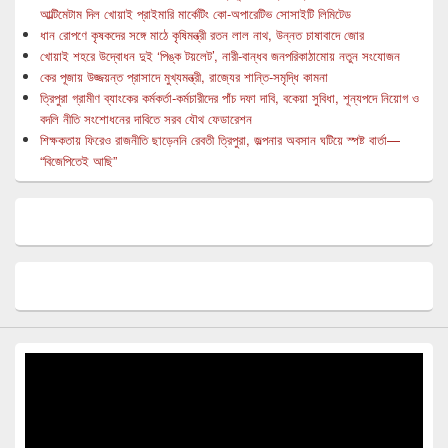
আল্টিমেটাম দিল খোয়াই প্রাইমারি মার্কেটিং কো-অপারেটিভ সোসাইটি লিমিটেড
ধান রোপণে কৃষকদের সঙ্গে মাঠে কৃষিমন্ত্রী রতন লাল নাথ, উন্নত চাষাবাদে জোর
খোয়াই শহরে উদ্বোধন দুই ‘পিঙ্ক টয়লেট’, নারী-বান্ধব জনপরিকাঠামোয় নতুন সংযোজন
কের পূজায় উজ্জয়ন্ত প্রাসাদে মুখ্যমন্ত্রী, রাজ্যের শান্তি-সমৃদ্ধি কামনা
ত্রিপুরা গ্রামীণ ব্যাংকের কর্মকর্তা-কর্মচারীদের পাঁচ দফা দাবি, বকেয়া সুবিধা, শূন্যপদে নিয়োগ ও
বদলি নীতি সংশোধনের দাবিতে সরব যৌথ ফেডারেশন
শিক্ষকতায় ফিরেও রাজনীতি ছাড়েননি রেবতী ত্রিপুরা, জল্পনার অবসান ঘটিয়ে স্পষ্ট বার্তা—
“বিজেপিতেই আছি”
Video
Player