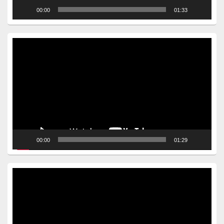
00:00
01:33
Video
Player
00:00
01:29
Video
Player