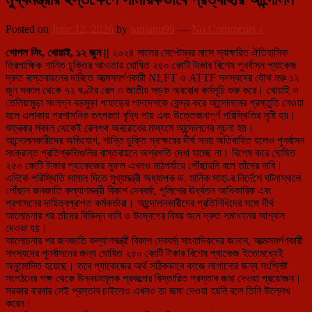
Posted on
June 12, 2026
by
santanu99
—
No Comments ↓
গোপল সিং, খোয়াই, ১২ জুন ||
২০২৪ সালের সেপ্টেম্বর মাসে স্বাক্ষরিত ঐতিহাসিক
ত্রিপাক্ষিক শান্তি চুক্তির আওতায় ঘোষিত ২৫০ কোটি টাকার বিশেষ পুনর্বাসন প্যাকেজ
দ্রুত বাস্তবায়নের দাবিতে আত্মসমর্পণকারী NLFT ও ATTF সদস্যদের যৌথ মঞ্চ ১২
জুন সকাল থেকে ৭২ ঘণ্টার রেল ও জাতীয় সড়ক অবরোধ কর্মসূচি শুরু করে। খোয়াই ও
তেলিয়ামুড়া সংলগ্ন বড়মুড়া পাহাড়ের পাদদেশকে কেন্দ্র করে আন্দোলনের প্রস্তুতি নেওয়া
হলে এলাকায় প্রশাসনিক তৎপরতা বৃদ্ধি পায় এবং উত্তেজনাপূর্ণ পরিস্থিতির সৃষ্টি হয়।
শুক্রবার সকাল থেকেই রেলপথ অবরোধের মাধ্যমে আন্দোলনের সূচনা হয়।
আন্দোলনকারীদের অভিযোগ, শান্তি চুক্তি স্বাক্ষরের দীর্ঘ সময় অতিবাহিত হলেও পুনর্বাসন
সংক্রান্ত প্রতিশ্রুতিগুলির বাস্তবায়নে অগ্রগতি দেখা যাচ্ছে না। বিশেষ করে ঘোষিত
২৫০ কোটি টাকার প্যাকেজের সুফল এখনও মাঠপর্যায়ে পৌঁছায়নি বলে তাঁদের দাবি।
এদিকে পরিস্থিতি সামাল দিতে মুখ্যমন্ত্রী অধ্যাপক ড. মানিক সাহা-র নির্দেশে ঘটনাস্থলে
পৌঁছান জনজাতি কল্যাণমন্ত্রী বিকাশ দেববর্মা, পুলিশের ঊর্ধ্বতন আধিকারিক এবং
প্রশাসনের দায়িত্বপ্রাপ্ত কর্মকর্তারা। আন্দোলনকারীদের প্রতিনিধিদের সঙ্গে দীর্ঘ
আলোচনার পর তাঁদের বিভিন্ন দাবি ও উদ্বেগের বিষয় শুনে দ্রুত সমাধানের আশ্বাস
দেওয়া হয়।
আলোচনার পর জনজাতি কল্যাণমন্ত্রী বিকাশ দেববর্মা সাংবাদিকদের জানান, আত্মসমর্পণকারী
সদস্যদের পুনর্বাসনের জন্য ঘোষিত ২৫০ কোটি টাকার বিশেষ প্যাকেজ ইতোমধ্যেই
অনুমোদিত হয়েছে। তবে প্যাকেজের অর্থ সঠিকভাবে কাজে লাগানোর জন্য সংশ্লিষ্ট
সংগঠনের পক্ষ থেকে উন্নয়নমূলক প্রকল্পের বিস্তারিত প্রস্তাব জমা দেওয়া প্রয়োজন।
সরকার বারবার সেই প্রস্তাব চাইলেও এখনও তা জমা দেওয়া হয়নি বলে তিনি উল্লেখ
করেন।