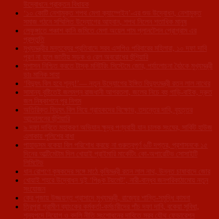
উদ্বোধনে প্রাক্তন বিধায়ক
‘১০ কোটি নেশামুক্ত শপথ মেগা ক্যাম্পেইন’-এর শুভ উদ্বোধন, নেশামুক্ত
সমাজ গঠনে সম্মিলিত উদ্যোগের আহ্বান, শপথ নিলেন শতাধিক মানুষ
লেফুঙ্গাতে পঞ্চাশ কানি জমিতে মেগা অয়েল পাম প্লানটেশন প্রোগ্রাম এর
প্রস্তুতি
মুখ্যমন্ত্রীর মন্তব্যের প্রতিবাদে সরব এসপিও পরিবারের মহিলারা, ১০ দফা দাবি
পূরণ না হলে জাতীয় সড়ক ও রেল অবরোধের হুঁশিয়ারি
সুশাসন নিশ্চিত করতে টাস্ক মনিটরিং সিস্টেমে জোর, পর্যালোচনা বৈঠকে মুখ্যমন্ত্রী
ডাঃ মানিক সাহা
‘বিদ্যুৎ বিল হবে শূন্য!’— নতুন উদ্যোগের ইঙ্গিত বিদ্যুৎমন্ত্রী রতন লাল নাথের
সামান্য বৃষ্টিতেই জলমগ্ন রাজধানী আগরতলা, জলের নিচে বহু গাড়ি-বাইক, দ্রুত
জল নিষ্কাশনে পুর নিগম
অতিরিক্ত বিদ্যুৎ বিল নিয়ে গ্রাহকদের বিক্ষোভ, তদন্তের দাবি, বৃহত্তর
আন্দোলনের হুঁশিয়ারি
৯ দফা দাবিতে মহাকরণ অভিযান ক্ষুদ্র পণ্যবাহী যান চালক সংঘের, সার্কিট হাউজ
এলাকায় পুলিশের বাধা
পাহাড়সম বকেয়া বিল পরিশোধ করছে না গুরুত্বপূর্ণ ৬টি দপ্তর, প্রশাসনকে ১৫
দিনের আল্টিমেটাম দিল খোয়াই প্রাইমারি মার্কেটিং কো-অপারেটিভ সোসাইটি
লিমিটেড
ধান রোপণে কৃষকদের সঙ্গে মাঠে কৃষিমন্ত্রী রতন লাল নাথ, উন্নত চাষাবাদে জোর
খোয়াই শহরে উদ্বোধন দুই ‘পিঙ্ক টয়লেট’, নারী-বান্ধব জনপরিকাঠামোয় নতুন
সংযোজন
কের পূজায় উজ্জয়ন্ত প্রাসাদে মুখ্যমন্ত্রী, রাজ্যের শান্তি-সমৃদ্ধি কামনা
ত্রিপুরা গ্রামীণ ব্যাংকের কর্মকর্তা-কর্মচারীদের পাঁচ দফা দাবি, বকেয়া সুবিধা,
শূন্যপদে নিয়োগ ও বদলি নীতি সংশোধনের দাবিতে সরব যৌথ ফেডারেশন