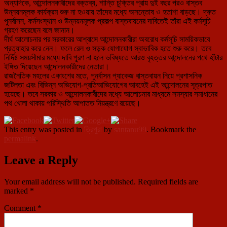
অন্যদিকে, আন্দোলনকারীদের বক্তব্য, শান্তি চুক্তির প্রায় দুই বছর পরও বাস্তব
উন্নয়নমূলক কার্যক্রম শুরু না হওয়ায় তাঁদের মধ্যে অসন্তোষ ও হতাশা বাড়ছে। দ্রুত
পুনর্বাসন, কর্মসংস্থান ও উন্নয়নমূলক প্রকল্প বাস্তবায়নের দাবিতেই তাঁরা এই কর্মসূচি
গ্রহণ করেছেন বলে জানান।
দীর্ঘ আলোচনার পর সরকারের আশ্বাসে আন্দোলনকারীরা অবরোধ কর্মসূচি সাময়িকভাবে
প্রত্যাহার করে নেন। ফলে রেল ও সড়ক যোগাযোগ স্বাভাবিক হতে শুরু করে। তবে
নির্দিষ্ট সময়সীমার মধ্যে দাবি পূরণ না হলে ভবিষ্যতে আরও বৃহত্তর আন্দোলনের পথে হাঁটার
ইঙ্গিত দিয়েছেন আন্দোলনকারীদের নেতারা।
রাজনৈতিক মহলের একাংশের মতে, পুনর্বাসন প্যাকেজ বাস্তবায়ন নিয়ে প্রশাসনিক
জটিলতা এবং বিভিন্ন অভিযোগ-প্রতিআভিযোগের আবহেই এই আন্দোলনের সূত্রপাত
হয়েছে। তবে সরকার ও আন্দোলনকারীদের মধ্যে আলোচনার মাধ্যমে সমস্যার সমাধানের
পথ খোলা থাকায় পরিস্থিতি আপাতত নিয়ন্ত্রণে রয়েছে।
This entry was posted in
ত্রিপুরা
by
santanu99
. Bookmark the
permalink
.
Leave a Reply
Your email address will not be published.
Required fields are
marked
*
Comment
*