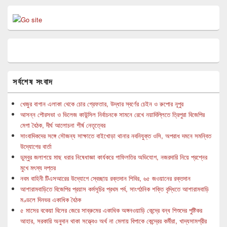
সর্বশেষ সংবাদ
খেজুর বাগান এলাকা থেকে চোর গ্রেফতার, উদ্ধার স্বর্ণের চেইন ও রুপোর নূপুর
আসন্ন পৌরসভা ও ভিলেজ কাউন্সিল নির্বাচনকে সামনে রেখে নয়াদিল্লিতে ত্রিপুরা বিজেপির
মেগা বৈঠক, দীর্ঘ আলোচনা শীর্ষ নেতৃত্বের
সাংবাদিকদের সঙ্গে সৌজন্য সাক্ষাতে বাইখোড়া থানার নবনিযুক্ত ওসি, অপরাধ দমনে সমন্বিত
উদ্যোগের বার্তা
ডুম্বুর জলাশয়ে মাছ ধরার নিষেধাজ্ঞা কার্যকরে গাফিলতির অভিযোগ, নজরদারি নিয়ে প্রশ্নের
মুখে মৎস্য দপ্তর
নবম বাহিনী টিএসআরের উদ্যোগে স্বেচ্ছায় রক্তদান শিবির, ৬৫ জওয়ানের রক্তদান
আশারামবাড়িতে বিজেপির প্রয়াস কর্মসূচির প্রথম পর্ব, সাংগঠনিক শক্তি বৃদ্ধিতে আশারামবাড়ি
মণ্ডলে দিনভর একাধিক বৈঠক
৫ মাসের বকেয়া বিলের জেরে সাব্রুমের একাধিক অঙ্গনওয়াড়ি কেন্দ্রে বন্ধ শিশুদের পুষ্টিকর
আহার, সরকারি অনুদান থাকা সত্ত্বেও অর্থ না মেলায় বিপাকে কেন্দ্রের কর্মীরা, খাদ্যসামগ্রীর