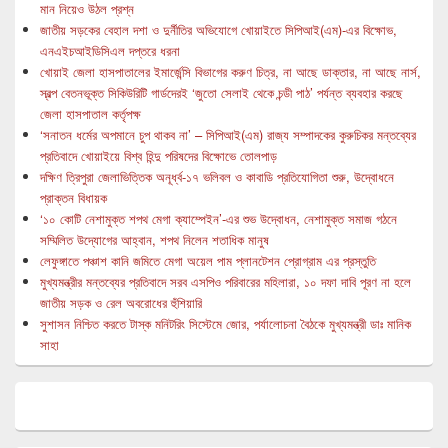
মান নিয়েও উঠল প্রশ্ন
জাতীয় সড়কের বেহাল দশা ও দুর্নীতির অভিযোগে খোয়াইতে সিপিআই(এম)-এর বিক্ষোভ,
এনএইচআইডিসিএল দপ্তরে ধরনা
খোয়াই জেলা হাসপাতালের ইমার্জেন্সি বিভাগের করুণ চিত্র, না আছে ডাক্তার, না আছে নার্স,
স্বল্প বেতনভূক্ত সিকিউরিটি গার্ডদেরই ‘জুতো সেলাই থেকে চন্ডী পাঠ’ পর্যন্ত ব্যবহার করছে
জেলা হাসপাতাল কর্তৃপক্ষ
‘সনাতন ধর্মের অপমানে চুপ থাকব না’ – সিপিআই(এম) রাজ্য সম্পাদকের কুরুচিকর মন্তব্যের
প্রতিবাদে খোয়াইয়ে বিশ্ব হিন্দু পরিষদের বিক্ষোভে তোলপাড়
দক্ষিণ ত্রিপুরা জেলাভিত্তিক অনূর্ধ্ব-১৭ ভলিবল ও কাবাডি প্রতিযোগিতা শুরু, উদ্বোধনে
প্রাক্তন বিধায়ক
‘১০ কোটি নেশামুক্ত শপথ মেগা ক্যাম্পেইন’-এর শুভ উদ্বোধন, নেশামুক্ত সমাজ গঠনে
সম্মিলিত উদ্যোগের আহ্বান, শপথ নিলেন শতাধিক মানুষ
লেফুঙ্গাতে পঞ্চাশ কানি জমিতে মেগা অয়েল পাম প্লানটেশন প্রোগ্রাম এর প্রস্তুতি
মুখ্যমন্ত্রীর মন্তব্যের প্রতিবাদে সরব এসপিও পরিবারের মহিলারা, ১০ দফা দাবি পূরণ না হলে
জাতীয় সড়ক ও রেল অবরোধের হুঁশিয়ারি
সুশাসন নিশ্চিত করতে টাস্ক মনিটরিং সিস্টেমে জোর, পর্যালোচনা বৈঠকে মুখ্যমন্ত্রী ডাঃ মানিক
সাহা