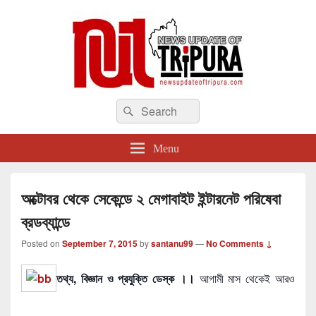
newsupdateoftripura.com
Search
The one & only exceptional Bengali Version online news & infotainment portal
Search
in Tripura.
for:
Menu
অক্টোবর থেকে সেকেন্ডে ২ মেগাবাইট ইন্টারনেট পরিষেবা
ব্রডব্যান্ডে
Posted on
September 7, 2015
by
santanu99
—
No Comments ↓
তথ্য, বিজ্ঞান ও প্রযুক্তি ডেস্ক ।।
আগামী মাস থেকেই আরও