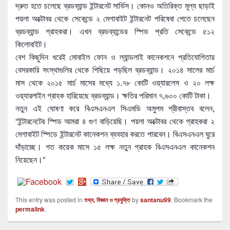
দ্রুত হতে চলেছে ব্রডব্যান্ড ইন্টারনেট সার্ভিস। কোনও অতিরিক্ত মূল্য ছাড়াই
পয়লা অক্টোবর থেকে সেকেন্ডে ২ মেগাবাইট ইন্টারনেট পরিষেবা পেতে চলেছেন
ব্রডব্যান্ড গ্রাহকরা। এখন ব্রডব্যান্ডের স্পিড প্রতি সেকেন্ডে ৫১২
কিলোবাইট।
বেশ কিছুদিন ধরেই মোবাইল ফোন ও ল্যান্ডলাই কানেকশনে প্রতিযোগিতায়
বেসরকারি সংস্থাগুলির থেকে পিছিয়ে পড়ছিল ব্রডব্যান্ড। ২০১৪ সালের মার্চ
মাস থেক
ে ২০১৫ মার্চ মাসের মধ্যে ১.৭৮ কোটি ওয়্যারলেস ও ২০ লক্ষ
ওয়্যারলাইন গ্রাহক হারিয়েছে ব্রডব্যান্ড। ক্ষতির পরিমান ৭,৬০০ কোটি টাকা।
নতুন এই ঘোষণা করে বিএসএনএল সিএমডি অমুপম শ্রীবাস্তব বলেন,
“ইন্টারনেটের স্পিড আমরা ৪ গুণ বাড়িয়েছি। পয়লা অক্টোবর থেকে গ্রাহকরা ২
মেগাবাইট স্পিডে ইন্টারনেট কানেকশন ব্যবহার করতে পারবেন। বিএসএনএল ঘুরে
দাঁড়াচ্ছে। গত কয়েক মাসে ১৫ লক্ষ নতুন গ্রাহক বিএসএনএল কানেকশন
নিয়েছেন।”
This entry was posted in
তথ্য, বিজ্ঞান ও প্রযুক্তি
by
santanu99
. Bookmark the
permalink
.