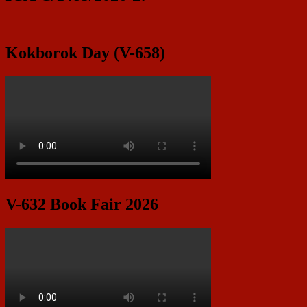
Area
Kokborok Day (V-658)
V-632 Book Fair 2026