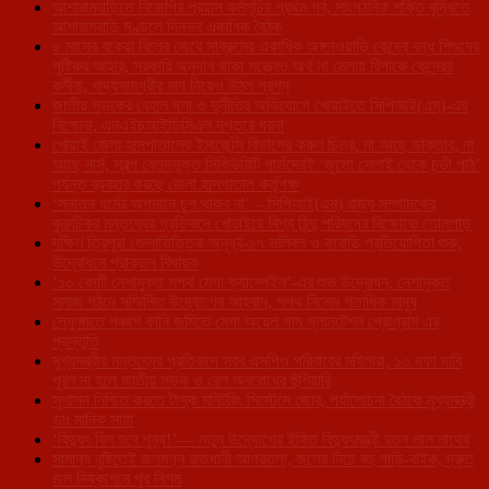
আশারামবাড়িতে বিজেপির প্রয়াস কর্মসূচির প্রথম পর্ব, সাংগঠনিক শক্তি বৃদ্ধিতে
আশারামবাড়ি মণ্ডলে দিনভর একাধিক বৈঠক
৫ মাসের বকেয়া বিলের জেরে সাব্রুমের একাধিক অঙ্গনওয়াড়ি কেন্দ্রে বন্ধ শিশুদের
পুষ্টিকর আহার, সরকারি অনুদান থাকা সত্ত্বেও অর্থ না মেলায় বিপাকে কেন্দ্রের
কর্মীরা, খাদ্যসামগ্রীর মান নিয়েও উঠল প্রশ্ন
জাতীয় সড়কের বেহাল দশা ও দুর্নীতির অভিযোগে খোয়াইতে সিপিআই(এম)-এর
বিক্ষোভ, এনএইচআইডিসিএল দপ্তরে ধরনা
খোয়াই জেলা হাসপাতালের ইমার্জেন্সি বিভাগের করুণ চিত্র, না আছে ডাক্তার, না
আছে নার্স, স্বল্প বেতনভূক্ত সিকিউরিটি গার্ডদেরই ‘জুতো সেলাই থেকে চন্ডী পাঠ’
পর্যন্ত ব্যবহার করছে জেলা হাসপাতাল কর্তৃপক্ষ
‘সনাতন ধর্মের অপমানে চুপ থাকব না’ – সিপিআই(এম) রাজ্য সম্পাদকের
কুরুচিকর মন্তব্যের প্রতিবাদে খোয়াইয়ে বিশ্ব হিন্দু পরিষদের বিক্ষোভে তোলপাড়
দক্ষিণ ত্রিপুরা জেলাভিত্তিক অনূর্ধ্ব-১৭ ভলিবল ও কাবাডি প্রতিযোগিতা শুরু,
উদ্বোধনে প্রাক্তন বিধায়ক
‘১০ কোটি নেশামুক্ত শপথ মেগা ক্যাম্পেইন’-এর শুভ উদ্বোধন, নেশামুক্ত
সমাজ গঠনে সম্মিলিত উদ্যোগের আহ্বান, শপথ নিলেন শতাধিক মানুষ
লেফুঙ্গাতে পঞ্চাশ কানি জমিতে মেগা অয়েল পাম প্লানটেশন প্রোগ্রাম এর
প্রস্তুতি
মুখ্যমন্ত্রীর মন্তব্যের প্রতিবাদে সরব এসপিও পরিবারের মহিলারা, ১০ দফা দাবি
পূরণ না হলে জাতীয় সড়ক ও রেল অবরোধের হুঁশিয়ারি
সুশাসন নিশ্চিত করতে টাস্ক মনিটরিং সিস্টেমে জোর, পর্যালোচনা বৈঠকে মুখ্যমন্ত্রী
ডাঃ মানিক সাহা
‘বিদ্যুৎ বিল হবে শূন্য!’— নতুন উদ্যোগের ইঙ্গিত বিদ্যুৎমন্ত্রী রতন লাল নাথের
সামান্য বৃষ্টিতেই জলমগ্ন রাজধানী আগরতলা, জলের নিচে বহু গাড়ি-বাইক, দ্রুত
জল নিষ্কাশনে পুর নিগম