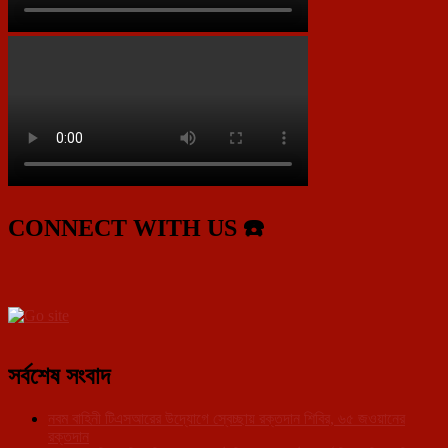
CONNECT WITH US ☎️
সর্বশেষ সংবাদ
নবম বাহিনী টিএসআরের উদ্যোগে স্বেচ্ছায় রক্তদান শিবির, ৬৫ জওয়ানের
রক্তদান