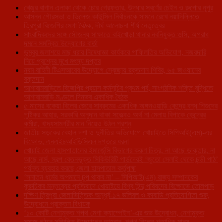
খেজুর বাগান এলাকা থেকে চোর গ্রেফতার, উদ্ধার স্বর্ণের চেইন ও রুপোর নূপুর
আসন্ন পৌরসভা ও ভিলেজ কাউন্সিল নির্বাচনকে সামনে রেখে নয়াদিল্লিতে
ত্রিপুরা বিজেপির মেগা বৈঠক, দীর্ঘ আলোচনা শীর্ষ নেতৃত্বের
সাংবাদিকদের সঙ্গে সৌজন্য সাক্ষাতে বাইখোড়া থানার নবনিযুক্ত ওসি, অপরাধ
দমনে সমন্বিত উদ্যোগের বার্তা
ডুম্বুর জলাশয়ে মাছ ধরার নিষেধাজ্ঞা কার্যকরে গাফিলতির অভিযোগ, নজরদারি
নিয়ে প্রশ্নের মুখে মৎস্য দপ্তর
নবম বাহিনী টিএসআরের উদ্যোগে স্বেচ্ছায় রক্তদান শিবির, ৬৫ জওয়ানের
রক্তদান
আশারামবাড়িতে বিজেপির প্রয়াস কর্মসূচির প্রথম পর্ব, সাংগঠনিক শক্তি বৃদ্ধিতে
আশারামবাড়ি মণ্ডলে দিনভর একাধিক বৈঠক
৫ মাসের বকেয়া বিলের জেরে সাব্রুমের একাধিক অঙ্গনওয়াড়ি কেন্দ্রে বন্ধ শিশুদের
পুষ্টিকর আহার, সরকারি অনুদান থাকা সত্ত্বেও অর্থ না মেলায় বিপাকে কেন্দ্রের
কর্মীরা, খাদ্যসামগ্রীর মান নিয়েও উঠল প্রশ্ন
জাতীয় সড়কের বেহাল দশা ও দুর্নীতির অভিযোগে খোয়াইতে সিপিআই(এম)-এর
বিক্ষোভ, এনএইচআইডিসিএল দপ্তরে ধরনা
খোয়াই জেলা হাসপাতালের ইমার্জেন্সি বিভাগের করুণ চিত্র, না আছে ডাক্তার, না
আছে নার্স, স্বল্প বেতনভূক্ত সিকিউরিটি গার্ডদেরই ‘জুতো সেলাই থেকে চন্ডী পাঠ’
পর্যন্ত ব্যবহার করছে জেলা হাসপাতাল কর্তৃপক্ষ
‘সনাতন ধর্মের অপমানে চুপ থাকব না’ – সিপিআই(এম) রাজ্য সম্পাদকের
কুরুচিকর মন্তব্যের প্রতিবাদে খোয়াইয়ে বিশ্ব হিন্দু পরিষদের বিক্ষোভে তোলপাড়
দক্ষিণ ত্রিপুরা জেলাভিত্তিক অনূর্ধ্ব-১৭ ভলিবল ও কাবাডি প্রতিযোগিতা শুরু,
উদ্বোধনে প্রাক্তন বিধায়ক
‘১০ কোটি নেশামুক্ত শপথ মেগা ক্যাম্পেইন’-এর শুভ উদ্বোধন, নেশামুক্ত
সমাজ গঠনে সম্মিলিত উদ্যোগের আহ্বান, শপথ নিলেন শতাধিক মানুষ