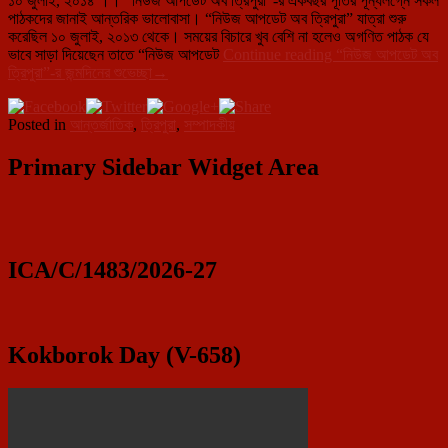
১০ জুলাই, ২০১৪ ।। “নিউজ আপডেট অব ত্রিপুরা”-র একবছর পূর্তির পূন্যলগ্নে সকল
পাঠকদের জানাই আন্তরিক ভালোবাসা। “নিউজ আপডেট অব ত্রিপুরা” যাত্রা শুরু
করেছিল ১০ জুলাই, ২০১৩ থেকে। সময়ের বিচারে খুব বেশি না হলেও অগণিত পাঠক যে
ভাবে সাড়া দিয়েছেন তাতে “নিউজ আপডেট
Continue reading
“নিউজ আপডেট অব
ত্রিপুরা”-র জন্মদিনের শুভেচ্ছা
→
Posted in
আন্তর্জাতিক
,
ত্রিপুরা
,
সম্পাদকীয়
Primary Sidebar Widget Area
ICA/C/1483/2026-27
Kokborok Day (V-658)