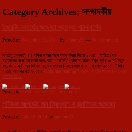
Category Archives:
সম্পাদকীয়
ইংরেজি নববর্ষের শুভেচ্ছা শ্রদ্ধেয় পাঠকবর্গের
Posted on
December 31, 2014
by
santanu99
—
No Comments ↓
শান্তনু চক্রবর্তী ।। ঘড়ির কাটার সাথে সাথে বিদায় নিলো ২০১৪। হারিয়ে গেল
মহাকালের গর্ভে আরেকটি বছর, রাত পেরোলেই পুবাকাশে উঠবে নতুন সূর্য। এ সূর্য নতুন
বছরের, এ সূর্য নতুন দিনের, নতুন স্বপ্নের। নতুন জাগরণের। স্বাগত ২০১৫। বিদায়
২০১৪ আর স্বাগত ২০১৫।
Continue reading
ইংরেজি নববর্ষের শুভেচ্ছা শ্রদ্ধেয়
পাঠকবর্গের
→
Posted in
ত্রিপুরা
,
সম্পাদকীয়
|
Leave a reply
“নিউজ আপডেট অব ত্রিপুরা”-র জন্মদিনের শুভেচ্ছা
Posted on
July 10, 2014
by
santanu99