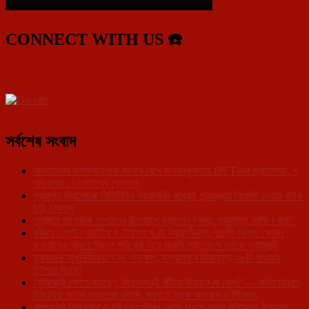
CONNECT WITH US ☎️
সর্বশেষ সংবাদ
আগরতলার জনসমাবেশকে সামনে রেখে জগবন্ধুপাড়ায় IPFT-এর প্রচারসভা, ৭
পরিবারের ১৭ ভোটারের যোগদান
প্রকাশ্য দিবালোকে সিসিটিভির নজরদারির মধ্যেই গন্ডাছড়ায় বিজেপি নেতার বাইক
চুরি, চাঞ্চল্য
সাব্রুমে সাংবাদিক সংগঠনের উদ্যোগে রক্তদান শিবির, প্রকাশিত ‘দক্ষিণ বার্তা’
রবিবার এলেই খোয়াইয়ে ঘণ্টার পর ঘণ্টা বিদ্যুৎহীনতা, বাড়তি বিলেও ক্ষোভ!
জনরোষের আবহে বিদ্যুৎ পরিষেবা নিয়ে জরুরি পর্যালোচনা বৈঠকে মুখ্যমন্ত্রী
কৃষকদের আধুনিকীকরণে বড় পদক্ষেপ, কল্যাণপুরে বিনামূল্যে ৩৮টি পাওয়ার
উইডার বিতরণ
‘কৃষিমন্ত্রী ক্ষেতে নামছেন, বিদ্যুৎমন্ত্রী খুঁটিতে উঠছেন না কেন?’— বর্ধিত বিদ্যুৎ
বিল নিয়ে মানিক সরকারের কটাক্ষ, মনুঘাটে সড়ক অবরোধ ও বিক্ষোভ
আগরতলা বিমানবন্দর ও দুই রেলস্টেশন থেকে অ্যাপ-ক্যাব পরিষেবার উদ্যোগ,