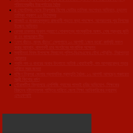
পরিবহনমন্ত্রীর উচ্চপর্যায়ের বৈঠক
৫ সেপ্টেম্বর থেকে ত্রিপুরায় বিশেষ ভোটার তালিকা সংশোধন অভিযান, চূড়ান্ত
তালিকা প্রকাশ ২৩ ডিসেম্বর
যানজট ও জবরদখলমুক্ত রাজধানী গড়তে কড়া পদক্ষেপ, আগরতলায় পুর নিগমের
উচ্ছেদ অভিযান
রেনুকা চাকমার অকাল প্রয়াণে শোকস্তব্ধ সাংস্কৃতিক অঙ্গন, শেষ শ্রদ্ধায় জুনি
রং ঢং কালচারাল টিম
‘দেশ বাঁচাও, মানুষ বাঁচাও’ স্লোগানে ১০ আগস্ট ‘জেল ভরো’ কর্মসূচি সফল
করার আহ্বান, বামপন্থী চার সংগঠনের সাংবাদিক সম্মেলন
স্বাধীনতা দিবস উপলক্ষে সিমান্তে পুলিশ-বিএসএফের যৌথ পেট্রলিং, নিরাপত্তা
জোরদার
গবাদি পশু ও বানরের অবাধ উৎপাতে অতিষ্ঠ খোয়াইবাসী, পশু আশ্রয়কেন্দ্র গড়ার
দাবিতে সরব জনতা
দক্ষিণ ত্রিপুরা জেলায় প্রশাসনিক প্রস্তুতি বৈঠক: ১২ আগস্ট আসছেন পঞ্চায়েত
মন্ত্রী কিশোর বর্মণ
গৌরাঙ্গটিলা বিদ্যালয়ে এলপিজি গ্যাসের পাসবই চুরির অভিযোগ, শিক্ষকের
বিরুদ্ধে দৃষ্টান্তমূলক শাস্তির দাবিতে জেলা শিক্ষা আধিকারিকের দ্বারস্থ
এসএফআই