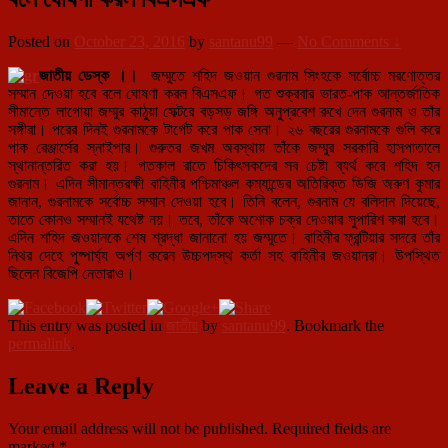
Posted on
October 23, 2016
by
santanu99
—
No Comments ↓
জাতীয় ডেস্ক ।।
জম্মুতে শহিদ জওয়ান গুরনাম সিংহকে সর্বোচ্চ মরণোত্তর
সম্মান দেওয়া হবে বলে ঘোষণা করল বিএসএফ। গত শুক্রবার ভারত-পাক আন্তর্জাতিক
সীমান্তে লাগোয়া জম্মুর কাঠুয়া সেক্টরে বড়সড় জঙ্গি অনুপ্রবেশ রুখে দেন গুরনাম ও তাঁর
সঙ্গীরা। পরের দিনই গুরনামকে টার্গেট করে পাক সেনা। ২৬ বছরের গুরনামকে গুলি করে
পাক রেঞ্জার্সের স্নাইপার। গুরুতর জখম অবস্থায় তাঁকে জম্মুর সরকারি হাসপাতালে
স্থানান্তরিত করা হয়। গতকাল রাতে চিকিৎসকদের সব চেষ্টা ব্যর্থ করে শহিদ হন
গুরনাম। এদিন সীমান্তরক্ষী বাহিনীর পশ্চিমাঞ্চল কম্যান্ডের অতিরিক্ত ডিজি অরুণ কুমার
জানান, গুরনামকে সর্বোচ্চ সম্মান দেওয়া হবে। তিনি বলেন, গুরনাম যে বলিদান দিয়েছে,
তাতে কোনও সম্মানই যথেষ্ট নয়। তবে, তাঁকে অশোক চক্র দেওয়ার সুপারিশ করা হবে।
এদিন শহিদ জওয়ানকে শেষ শ্রদ্ধা জানানো হয় জম্মুতে। বাহিনীর ফ্রন্টিয়ার সদরে তাঁর
নিথর দেহে পুষ্পার্ঘ্য অর্পণ করেন উচ্চপদস্থ কর্তা সহ বাহিনীর জওয়ানরা। উপস্থিত
ছিলেন বিজেপি নেতারাও।
This entry was posted in
জাতীয়
by
santanu99
. Bookmark the
permalink
.
Leave a Reply
Your email address will not be published.
Required fields are
marked
*