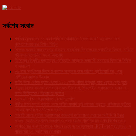
সর্বশেষ সংবাদ
শ্রমিক-কৃষকদের ১১ দফা দাবিতে খোয়াইতে ‘জেল ভরো’ আন্দোলন, বাম
গণসংগঠনগুলোর বিশাল মিছিল
শিক্ষক সংকটে সমরেন্দ্রগঞ্জ উচ্চতর মাধ্যমিক বিদ্যালয়ের প্রাথমিক বিভাগ, দাবিতে
শ্রীনগর-বিলোনিয়া সড়ক অবরোধ
জিতেন্দ্র চৌধুরীর মন্তব্যের প্রতিবাদে সাব্রুমে সনাতনী সমাজের বিক্ষোভ মিছিল
ও সমাবেশ
৮০’তম স্বাধীনতা দিবস উপলক্ষে সাব্রুমে বসে আঁকো প্রতিযোগিতা, খুদে
শিল্পীদের ব্যাপক উৎসাহ
মাটির নিচে পোঁতা ড্রাম থেকে ১২২ কেজি গাঁজা উদ্ধার, বাবা-ছেলে গ্রেপ্তার
বিদ্যুৎ বিলের সমস্যা সমাধানে দ্রুত উদ্যোগ, প্রিপেইড গ্রাহকদের বকেয়া ৬
মাসে কিস্তিতে পরিশোধের সুযোগ
১২ ঘণ্টা পরও বিদ্যুৎহীনতা, চরম দুর্ভোগ
গভীর জলে স্নান করতে নেমে সলিল সমাধি দুই কলেজ পড়ুয়ার, রবিবারের ছুটিতে
খোয়াই ধলাবিলে মর্মান্তিক দুর্ঘটনা
খোয়াই জেলা পুলিশ প্রশাসনের কাজকর্ম পর্যালোচনা করলেন আইজিপি ইপ্পর
মাঞ্চক; আইন-শৃঙ্খলার উন্নতি ও প্রঅ্যাক্টিভ পুলিশিংয়ের ওপর বিশেষ জোর
আগরতলার জনসমাবেশকে সামনে রেখে জগবন্ধুপাড়ায় IPFT-এর প্রচারসভা, ৭
পরিবারের ১৭ ভোটারের যোগদান