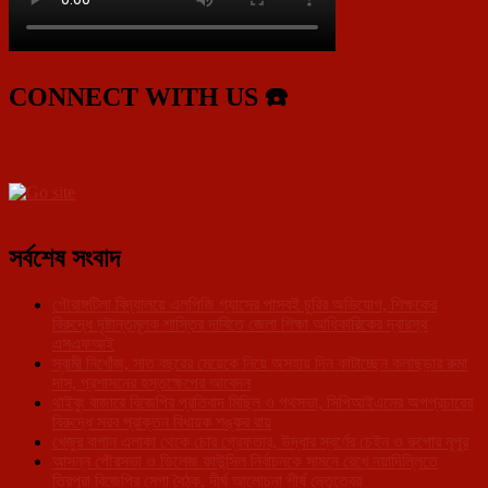
CONNECT WITH US ☎️
সর্বশেষ সংবাদ
গৌরাঙ্গটিলা বিদ্যালয়ে এলপিজি গ্যাসের পাসবই চুরির অভিযোগ, শিক্ষকের
বিরুদ্ধে দৃষ্টান্তমূলক শাস্তির দাবিতে জেলা শিক্ষা আধিকারিকের দ্বারস্থ
এসএফআই
স্বামী নিখোঁজ, সাত বছরের মেয়েকে নিয়ে অসহায় দিন কাটাচ্ছেন কলাছড়ার রুমা
দাস, প্রশাসনের হস্তক্ষেপের আবেদন
থাইবুং বাজারে বিজেপির প্রতিবাদ মিছিল ও পথসভা, সিপিআইএমের অপপ্রচারের
বিরুদ্ধে সরব প্রাক্তন বিধায়ক শঙ্কর রায়
খেজুর বাগান এলাকা থেকে চোর গ্রেফতার, উদ্ধার স্বর্ণের চেইন ও রুপোর নূপুর
আসন্ন পৌরসভা ও ভিলেজ কাউন্সিল নির্বাচনকে সামনে রেখে নয়াদিল্লিতে
ত্রিপুরা বিজেপির মেগা বৈঠক, দীর্ঘ আলোচনা শীর্ষ নেতৃত্বের