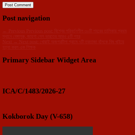
Post navigation
←
Previous
Previous post:
বিশ্বের পরিবর্তনশীল ৩০টি শহরের তালিকায় প্রথম
স্থানে বেঙ্গালুরু, জায়গা পেল ভারতের আরও ৫টি শহর
Next
→
Next post:
খোয়াই অজগরটিলা গ্রামে ৭টি তরতাজা হাঁসকে বিষ খাইয়ে
হত্যা করল এক শিক্ষক
Primary Sidebar Widget Area
ICA/C/1483/2026-27
Kokborok Day (V-658)