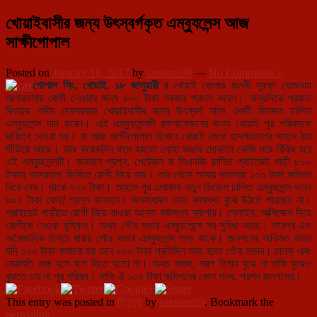
খোয়াইবাসীর জন্য উৎস্বর্গকৃত এম্ব্যুলেন্স আজ
সাক্ষীগোপাল
Posted on
January 18, 2017
by
santanu99
—
No Comments ↓
গোপাল সিং, খোয়াই, ১৮ জানুয়ারী ৷৷
খোয়াই জেলায় জননী সুরক্ষা যোজনায়
আগরতলায় রোগী নেওয়ার জন্য ৮০০ টাকা সরকার প্রদান করেন। অন্যদিকে প্রয়াত
বিধায়ক সমীর দেবসরকার খোয়াইবাসীর জন্য উৎস্বর্গ নামে একটি ডিজেল চালিত
এম্ব্যুলেন্স দান করেন। এই এম্ব্যুলেন্সটি রক্ষনাবেক্ষনের জন্য খোয়াই পুর পরিষদকে
দায়িত্ব দেওয়া হয়। যা আজ সাক্ষীগোপাল হিসাবে খোয়াই জেলা হাসপাতালের সামনে ঠায়
দাঁড়িয়ে আছে। আর কয়েকদিন বাদে হয়তো লোহা ভাঙার দোকানে কেজি দরে বিক্রি হবে
এই এম্ব্যুলেন্সটি। জনমনে প্রশ্ন, পেট্রোল বা সিএনজি চালিত প্রাইভেট গাড়ী ৮০০
টাকায় আগরতলা জিবিতে রোগী নিয়ে যায়। তার থেকে আবার দালালরা ১০০ টাকা কমিশন
নিয়ে নেয়। থাকে ৭০০ টাকা। তাহলে পুর এলাকায় নতুন ডিজেল চালিত এম্ব্যুলেন্স ভাড়া
৯০০ টাকা কেন? প্রশ্ন জনমনে। জনসাধারন এমন ব্যবস্থা বুঝে উঠতে পারছেন না।
প্রাইভেট গাড়ীতে রোগী নিয়ে যাওয়া অনেক কষ্টসাধ্য ব্যাপার। সেলাইন, অক্সিজেন দিয়ে
রোগীকে নেওয়া মুস্কিল। অথচ পৌর সভার এম্ব্যুলেন্সে সব সুবিধা আছে। তারপর এক
অবৈজ্ঞানিক চিন্তা ধারায় পৌর সভার এম্ব্যুলেন্স পড়ে থাকে। জনগনের অভিমত ভাড়া
যদি ১০০ টাকা কমানো হয় তবে ৮০০ টাকা প্রতিদিন আয় হতো পৌর সভার। চালক এবং
মেরামতি খরচ বসে বসে দিতে হতো না। অথচ সহজ, সরল হিসাব বুঝে না নাকি বুঝেও
বুঝতে চায় না পুর পরিষদ। নাকি ঐ ১০০ টাকা কমিশনের কোন গন্ধ, প্রশ্ন জনগনের।
This entry was posted in
ত্রিপুরা
by
santanu99
. Bookmark the
permalink
.