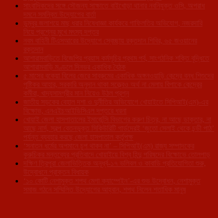
সাংবাদিকদের সঙ্গে সৌজন্য সাক্ষাতে বাইখোড়া থানার নবনিযুক্ত ওসি, অপরাধ
দমনে সমন্বিত উদ্যোগের বার্তা
ডুম্বুর জলাশয়ে মাছ ধরার নিষেধাজ্ঞা কার্যকরে গাফিলতির অভিযোগ, নজরদারি
নিয়ে প্রশ্নের মুখে মৎস্য দপ্তর
নবম বাহিনী টিএসআরের উদ্যোগে স্বেচ্ছায় রক্তদান শিবির, ৬৫ জওয়ানের
রক্তদান
আশারামবাড়িতে বিজেপির প্রয়াস কর্মসূচির প্রথম পর্ব, সাংগঠনিক শক্তি বৃদ্ধিতে
আশারামবাড়ি মণ্ডলে দিনভর একাধিক বৈঠক
৫ মাসের বকেয়া বিলের জেরে সাব্রুমের একাধিক অঙ্গনওয়াড়ি কেন্দ্রে বন্ধ শিশুদের
পুষ্টিকর আহার, সরকারি অনুদান থাকা সত্ত্বেও অর্থ না মেলায় বিপাকে কেন্দ্রের
কর্মীরা, খাদ্যসামগ্রীর মান নিয়েও উঠল প্রশ্ন
জাতীয় সড়কের বেহাল দশা ও দুর্নীতির অভিযোগে খোয়াইতে সিপিআই(এম)-এর
বিক্ষোভ, এনএইচআইডিসিএল দপ্তরে ধরনা
খোয়াই জেলা হাসপাতালের ইমার্জেন্সি বিভাগের করুণ চিত্র, না আছে ডাক্তার, না
আছে নার্স, স্বল্প বেতনভূক্ত সিকিউরিটি গার্ডদেরই ‘জুতো সেলাই থেকে চন্ডী পাঠ’
পর্যন্ত ব্যবহার করছে জেলা হাসপাতাল কর্তৃপক্ষ
‘সনাতন ধর্মের অপমানে চুপ থাকব না’ – সিপিআই(এম) রাজ্য সম্পাদকের
কুরুচিকর মন্তব্যের প্রতিবাদে খোয়াইয়ে বিশ্ব হিন্দু পরিষদের বিক্ষোভে তোলপাড়
দক্ষিণ ত্রিপুরা জেলাভিত্তিক অনূর্ধ্ব-১৭ ভলিবল ও কাবাডি প্রতিযোগিতা শুরু,
উদ্বোধনে প্রাক্তন বিধায়ক
‘১০ কোটি নেশামুক্ত শপথ মেগা ক্যাম্পেইন’-এর শুভ উদ্বোধন, নেশামুক্ত
সমাজ গঠনে সম্মিলিত উদ্যোগের আহ্বান, শপথ নিলেন শতাধিক মানুষ