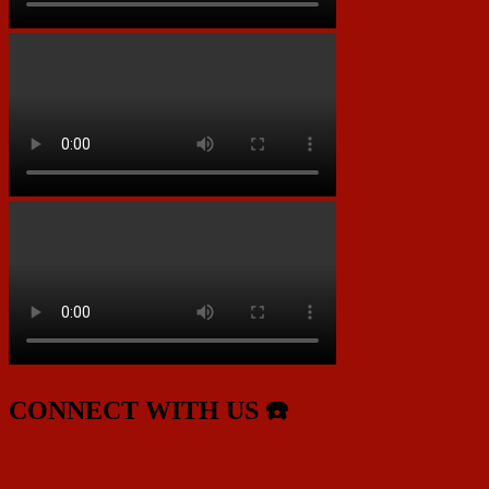
CONNECT WITH US ☎️