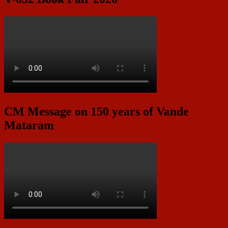
CM Message on 150 years of Vande
Mataram