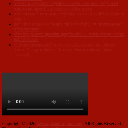
‘দেশ বাঁচাও, মানুষ বাঁচাও’ স্লোগানে ১০ আগস্ট ‘জেল ভরো’ কর্মসূচি সফল
করার আহ্বান, বামপন্থী চার সংগঠনের সাংবাদিক সম্মেলন
স্বাধীনতা দিবস উপলক্ষে সিমান্তে পুলিশ-বিএসএফের যৌথ পেট্রলিং, নিরাপত্তা
জোরদার
গবাদি পশু ও বানরের অবাধ উৎপাতে অতিষ্ঠ খোয়াইবাসী, পশু আশ্রয়কেন্দ্র গড়ার
দাবিতে সরব জনতা
দক্ষিণ ত্রিপুরা জেলায় প্রশাসনিক প্রস্তুতি বৈঠক: ১২ আগস্ট আসছেন পঞ্চায়েত
মন্ত্রী কিশোর বর্মণ
গৌরাঙ্গটিলা বিদ্যালয়ে এলপিজি গ্যাসের পাসবই চুরির অভিযোগ, শিক্ষকের
বিরুদ্ধে দৃষ্টান্তমূলক শাস্তির দাবিতে জেলা শিক্ষা আধিকারিকের দ্বারস্থ
এসএফআই
Copyright © 2026
newsupdateoftripura.com
. All Rights Reserved.