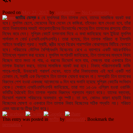
Posted on
May 22, 2017
by
santanu99
—
No Comments ↓
জাতীয় ডেস্ক ৷৷
যে মুসলিমরা তিন তালাক দেবে, তাদের সামাজিক বয়কট করা
হবে। মুসলিম ছেলে, মেয়েদের বিয়ে দেবেন যে কাজিরা, তাঁদেরও বলে দেওয়া হবে, তাঁরা
যাতে নিকাহনামার সময়ই পাত্রপাত্রীদের ডিভোর্সের ক্ষেত্রে তিন তালাকের রাস্তায় হাঁটতে
নিষেধ করে দেন। সুপ্রিম কোর্টে হলফনামা দিয়ে এ কথা জানিয়েছে অল ইন্ডিয়া মুসলিম
পার্সনাল ল বোর্ড (এআইএমপিএলবি)। তারা বলেছে, তিন তালাক শরিয়ত বা ইসলামি
আইনে অবাঞ্ছিত প্রথা। স্বামী, স্ত্রীর মধ্যে বিরোধ পারস্পরিক বোঝাপড়ায় মিটিয়ে ফেলতে
হবে। শরিয়তের মৌলিক বৈশিষ্ঠ্যগুলি বিবেচনায় রেখে এ ব্যাপারে একটি আচরণবিধিও
ইতিমধ্যে প্রকাশ করা হয়েছে। মুসলিম সংগঠনটি জানিয়েছে, তিন তালাকের মাধ্যমে বিবাহ
বিচ্ছেদ যাতে মদত না পায়, এ ধরনের ডিভোর্স কমে যায়, সেজন্য যারা একবারে তিন
তালাক উচ্চারণ করবে, তাদের সামাজিক বয়কট করা হবে। নিকাহ পরিচালনাকারী কাজি
পাত্র-পাত্রী, উভয়কেই পরামর্শ দেবেন, যাতে তাঁরা নিকাহনামায় এই মর্মে একটি শর্ত
ঢোকান যে, স্বামী এক নিঃশ্বাসে তিন তালাক ঘোষণা করবেন না। সম্প্রতি তিন তালাকের
বিরুদ্ধে পেশ হওয়া একগুচ্ছ আবেদনের ৬ দিন ধরে শুনানি হয়েছে সু্প্রিম কোর্টের সংবিধান
বেঞ্চে। সেখানে এআইএমপিএলবি জানিয়েছে, তারা গত ১৫-১৬ এপ্রিল হওয়া ওয়ার্কিং
কমিটির বৈঠকেই তিন তালাক প্রথার বিরুদ্ধে প্রস্তাব গ্রহণ করে। তাদের বক্তব্য,
ডিভোর্স প্রসঙ্গে শরিয়তের অবস্থান খুব স্পষ্ট। তা হল, কোনও কারণ ছাড়াই বিবাহ
বিচ্ছেদের ঘোষণা ও একবারে তিন তালাক বিবাহ বিচ্ছেদের সঠিক পদ্ধতি নয়। শরিয়ত
এমন আচরণের তীব্র নিন্দা করে।
This entry was posted in
জাতীয়
by
santanu99
. Bookmark the
permalink
.