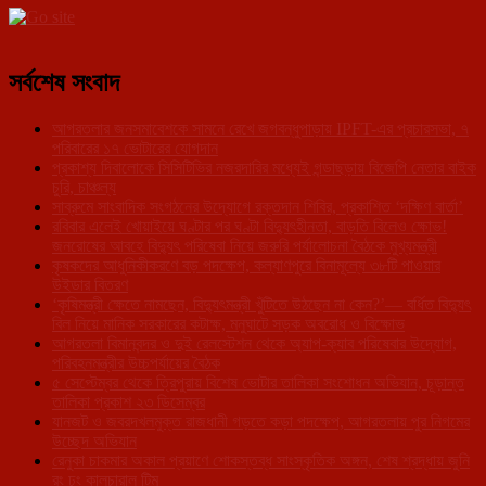
সর্বশেষ সংবাদ
আগরতলার জনসমাবেশকে সামনে রেখে জগবন্ধুপাড়ায় IPFT-এর প্রচারসভা, ৭
পরিবারের ১৭ ভোটারের যোগদান
প্রকাশ্য দিবালোকে সিসিটিভির নজরদারির মধ্যেই গন্ডাছড়ায় বিজেপি নেতার বাইক
চুরি, চাঞ্চল্য
সাব্রুমে সাংবাদিক সংগঠনের উদ্যোগে রক্তদান শিবির, প্রকাশিত ‘দক্ষিণ বার্তা’
রবিবার এলেই খোয়াইয়ে ঘণ্টার পর ঘণ্টা বিদ্যুৎহীনতা, বাড়তি বিলেও ক্ষোভ!
জনরোষের আবহে বিদ্যুৎ পরিষেবা নিয়ে জরুরি পর্যালোচনা বৈঠকে মুখ্যমন্ত্রী
কৃষকদের আধুনিকীকরণে বড় পদক্ষেপ, কল্যাণপুরে বিনামূল্যে ৩৮টি পাওয়ার
উইডার বিতরণ
‘কৃষিমন্ত্রী ক্ষেতে নামছেন, বিদ্যুৎমন্ত্রী খুঁটিতে উঠছেন না কেন?’— বর্ধিত বিদ্যুৎ
বিল নিয়ে মানিক সরকারের কটাক্ষ, মনুঘাটে সড়ক অবরোধ ও বিক্ষোভ
আগরতলা বিমানবন্দর ও দুই রেলস্টেশন থেকে অ্যাপ-ক্যাব পরিষেবার উদ্যোগ,
পরিবহনমন্ত্রীর উচ্চপর্যায়ের বৈঠক
৫ সেপ্টেম্বর থেকে ত্রিপুরায় বিশেষ ভোটার তালিকা সংশোধন অভিযান, চূড়ান্ত
তালিকা প্রকাশ ২৩ ডিসেম্বর
যানজট ও জবরদখলমুক্ত রাজধানী গড়তে কড়া পদক্ষেপ, আগরতলায় পুর নিগমের
উচ্ছেদ অভিযান
রেনুকা চাকমার অকাল প্রয়াণে শোকস্তব্ধ সাংস্কৃতিক অঙ্গন, শেষ শ্রদ্ধায় জুনি
রং ঢং কালচারাল টিম