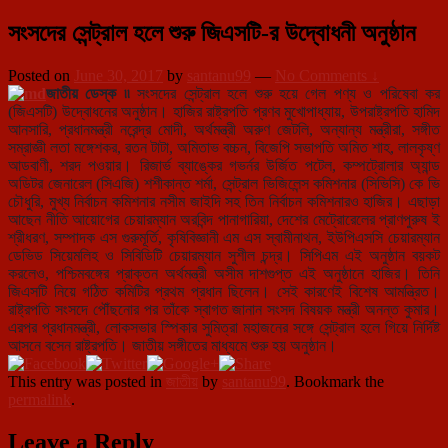
সংসদের সেন্ট্রাল হলে শুরু জিএসটি-র উদ্বোধনী অনুষ্ঠান
Posted on
June 30, 2017
by
santanu99
—
No Comments ↓
জাতীয় ডেস্ক ৷৷
সংসদের সেন্ট্রাল হলে শুরু হয়ে গেল পণ্য ও পরিষেবা কর
(জিএসটি) উদ্বোধনের অনুষ্ঠান। হাজির রাষ্ট্রপতি প্রণব মুখোপাধ্যায়, উপরাষ্ট্রপতি হামিদ
আনসারি, প্রধানমন্ত্রী নরেন্দ্র মোদী, অর্থমন্ত্রী অরুণ জেটলি, অন্যান্য মন্ত্রীরা, সঙ্গীত
সম্রাজ্ঞী লতা মঙ্গেশকর, রতন টাটা, অমিতাভ বচ্চন, বিজেপি সভাপতি অমিত শাহ, লালকৃষ্ণ
আডবাণী, শরদ পওয়ার। রিজার্ভ ব্যাঙ্কের গভর্নর উর্জিত পটেল, কম্পট্রোলার অ্যান্ড
অডিটর জেনারেল (সিএজি) শশীকান্ত শর্মা, সেন্ট্রাল ভিজিলেন্স কমিশনার (সিভিসি) কে ভি
চৌধুরি, মুখ্য নির্বাচন কমিশনার নসীম জাইদি সহ তিন নির্বাচন কমিশনারও হাজির। এছাড়া
আছেন নীতি আয়োগের চেয়ারম্যান অরবিন্দ পানাগারিয়া, দেশের মেট্রোরেলের প্রাণপুরুষ ই
শ্রীধরণ, সম্পাদক এস গুরুমূর্তি, কৃষিবিজ্ঞানী এম এস স্বামীনাথন, ইউপিএসসি চেয়ারম্যান
ডেভিড সিয়েমলিহ ও সিবিডিটি চেয়ারম্যান সুশীল চন্দ্র। সিপিএম এই অনুষ্ঠান বয়কট
করলেও, পশ্চিমবঙ্গের প্রাক্তন অর্থমন্ত্রী অসীম দাশগুপ্ত এই অনুষ্ঠানে হাজির। তিনি
জিএসটি নিয়ে গঠিত কমিটির প্রথম প্রধান ছিলেন। সেই কারণেই বিশেষ আমন্ত্রিত।
রাষ্ট্রপতি সংসদে পৌঁছনোর পর তাঁকে স্বাগত জানান সংসদ বিষয়ক মন্ত্রী অনন্ত কুমার।
এরপর প্রধানমন্ত্রী, লোকসভার স্পিকার সুমিত্রা মহাজনের সঙ্গে সেন্ট্রাল হলে গিয়ে নির্দিষ্ট
আসনে বসেন রাষ্ট্রপতি। জাতীয় সঙ্গীতের মাধ্যমে শুরু হয় অনুষ্ঠান।
This entry was posted in
জাতীয়
by
santanu99
. Bookmark the
permalink
.
Leave a Reply