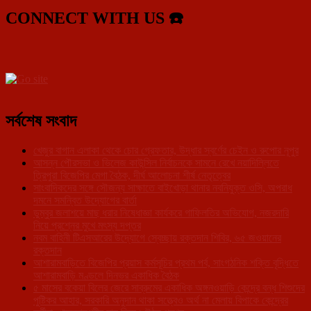
CONNECT WITH US ☎️
সর্বশেষ সংবাদ
খেজুর বাগান এলাকা থেকে চোর গ্রেফতার, উদ্ধার স্বর্ণের চেইন ও রুপোর নূপুর
আসন্ন পৌরসভা ও ভিলেজ কাউন্সিল নির্বাচনকে সামনে রেখে নয়াদিল্লিতে
ত্রিপুরা বিজেপির মেগা বৈঠক, দীর্ঘ আলোচনা শীর্ষ নেতৃত্বের
সাংবাদিকদের সঙ্গে সৌজন্য সাক্ষাতে বাইখোড়া থানার নবনিযুক্ত ওসি, অপরাধ
দমনে সমন্বিত উদ্যোগের বার্তা
ডুম্বুর জলাশয়ে মাছ ধরার নিষেধাজ্ঞা কার্যকরে গাফিলতির অভিযোগ, নজরদারি
নিয়ে প্রশ্নের মুখে মৎস্য দপ্তর
নবম বাহিনী টিএসআরের উদ্যোগে স্বেচ্ছায় রক্তদান শিবির, ৬৫ জওয়ানের
রক্তদান
আশারামবাড়িতে বিজেপির প্রয়াস কর্মসূচির প্রথম পর্ব, সাংগঠনিক শক্তি বৃদ্ধিতে
আশারামবাড়ি মণ্ডলে দিনভর একাধিক বৈঠক
৫ মাসের বকেয়া বিলের জেরে সাব্রুমের একাধিক অঙ্গনওয়াড়ি কেন্দ্রে বন্ধ শিশুদের
পুষ্টিকর আহার, সরকারি অনুদান থাকা সত্ত্বেও অর্থ না মেলায় বিপাকে কেন্দ্রের