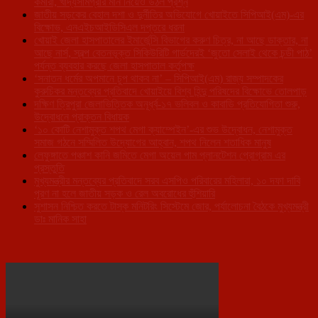
কর্মীরা, খাদ্যসামগ্রীর মান নিয়েও উঠল প্রশ্ন
জাতীয় সড়কের বেহাল দশা ও দুর্নীতির অভিযোগে খোয়াইতে সিপিআই(এম)-এর
বিক্ষোভ, এনএইচআইডিসিএল দপ্তরে ধরনা
খোয়াই জেলা হাসপাতালের ইমার্জেন্সি বিভাগের করুণ চিত্র, না আছে ডাক্তার, না
আছে নার্স, স্বল্প বেতনভূক্ত সিকিউরিটি গার্ডদেরই ‘জুতো সেলাই থেকে চন্ডী পাঠ’
পর্যন্ত ব্যবহার করছে জেলা হাসপাতাল কর্তৃপক্ষ
‘সনাতন ধর্মের অপমানে চুপ থাকব না’ – সিপিআই(এম) রাজ্য সম্পাদকের
কুরুচিকর মন্তব্যের প্রতিবাদে খোয়াইয়ে বিশ্ব হিন্দু পরিষদের বিক্ষোভে তোলপাড়
দক্ষিণ ত্রিপুরা জেলাভিত্তিক অনূর্ধ্ব-১৭ ভলিবল ও কাবাডি প্রতিযোগিতা শুরু,
উদ্বোধনে প্রাক্তন বিধায়ক
‘১০ কোটি নেশামুক্ত শপথ মেগা ক্যাম্পেইন’-এর শুভ উদ্বোধন, নেশামুক্ত
সমাজ গঠনে সম্মিলিত উদ্যোগের আহ্বান, শপথ নিলেন শতাধিক মানুষ
লেফুঙ্গাতে পঞ্চাশ কানি জমিতে মেগা অয়েল পাম প্লানটেশন প্রোগ্রাম এর
প্রস্তুতি
মুখ্যমন্ত্রীর মন্তব্যের প্রতিবাদে সরব এসপিও পরিবারের মহিলারা, ১০ দফা দাবি
পূরণ না হলে জাতীয় সড়ক ও রেল অবরোধের হুঁশিয়ারি
সুশাসন নিশ্চিত করতে টাস্ক মনিটরিং সিস্টেমে জোর, পর্যালোচনা বৈঠকে মুখ্যমন্ত্রী
ডাঃ মানিক সাহা