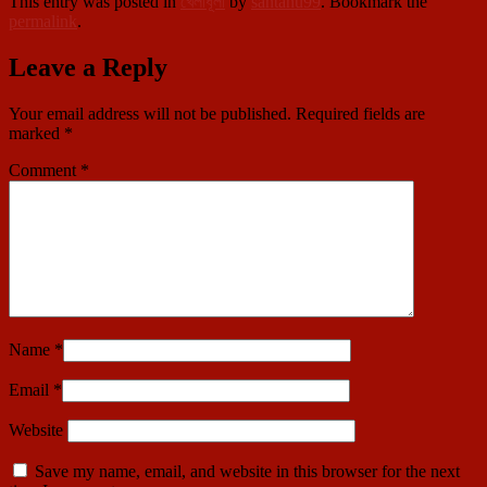
This entry was posted in
খেলাধূলা
by
santanu99
. Bookmark the
permalink
.
Leave a Reply
Your email address will not be published.
Required fields are
marked
*
Comment
*
Name
*
Email
*
Website
Save my name, email, and website in this browser for the next