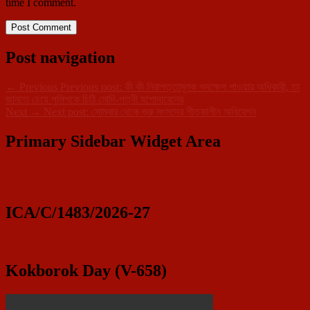
time I comment.
Post navigation
←
Previous
Previous post:
কী কী নিরাপত্তামূলক পদক্ষেপ পাওয়ার অধিকারী, তা
জানতে চেয়ে পুলিশকে চিঠি মোদি-পত্নী যশোদাবেনের
Next
→
Next post:
সোমবার থেকে শুরু সংসদের শীতকালীন অধিবেশন
Primary Sidebar Widget Area
ICA/C/1483/2026-27
Kokborok Day (V-658)