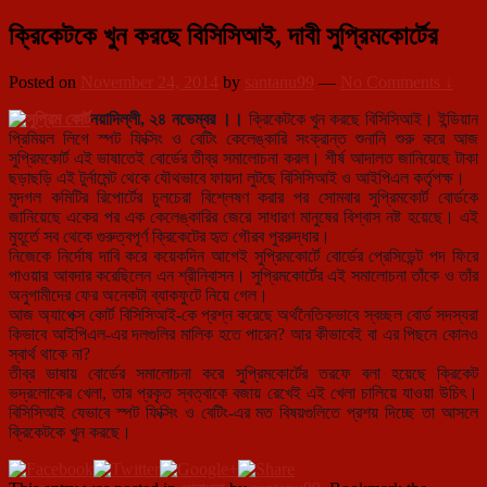
ক্রিকেটকে খুন করছে বিসিসিআই, দাবী সুপ্রিমকোর্টের
Posted on
November 24, 2014
by
santanu99
—
No Comments ↓
নয়াদিল্লী, ২৪ নভেম্বর ।।
ক্রিকেটকে খুন করছে বিসিসিআই। ইন্ডিয়ান
প্রিমিয়ল লিগে স্পট ফিক্সিং ও বেটিং কেলেঙ্কারি সংক্রান্ত শুনানি শুরু করে আজ
সুপ্রিমকোর্ট এই ভাষাতেই বোর্ডের তীব্র সমালোচনা ক
রল। শীর্ষ আদালত জানিয়েছে টাকা
ছড়াছড়ি এই টুর্নামেন্ট থেকে যৌথভাবে ফায়দা লুটছে বিসিসিআই ও আইপিএল কর্তৃপক্ষ।
মুদগল কমিটির রিপোর্টের চুলচেরা বিশ্লেষণ করার পর সোমবার সুপ্রিমকোর্ট বোর্ডকে
জানিয়েছে একের পর এক কেলেঙ্কারির জেরে সাধারণ মানুষের বিশ্বাস নষ্ট হয়েছে। এই
মুহূর্তে সব থেকে গুরুত্বপূর্ণ ক্রিকেটের হৃত গৌরব পুররুদ্ধার।
নিজেকে নির্দোষ দাবি করে কয়েকদিন আগেই সুপ্রিমকোর্টে বোর্ডের প্রেসিডেন্ট পদ ফিরে
পাওয়ার আবদার করেছিলেন এন শ্রীনিবাসন। সুপ্রিমকোর্টের এই সমালোচনা তাঁকে ও তাঁর
অনুগামীদের ফের অনেকটা ব্যাকফুটে নিয়ে গেল।
আজ অ্যাপেক্স কোর্ট বিসিসিআই-কে প্রশ্ন করেছে অর্থনৈতিকভাবে স্বচ্ছল বোর্ড সদস্যরা
কিভাবে আইপিএল-এর দলগুলির মালিক হতে পারেন? আর কীভাবেই বা এর পিছনে কোনও
স্বার্থ থাকে না?
তীব্র ভাষায় বোর্ডের সমালোচনা করে সুপ্রিমকোর্টের তরফে বলা হয়েছে ক্রিকেট
ভদ্রলোকের খেলা, তার প্রকৃত স্বত্বাকে বজায় রেখেই এই খেলা চালিয়ে যাওয়া উচিৎ।
বিসিসিআই যেভাবে স্পট ফিক্সিং ও বেটিং-এর মত বিষয়গুলিতে প্রশয় দিচ্ছে তা আসলে
ক্রিকেটকে খুন করছে।