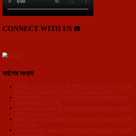
CONNECT WITH US ☎️
সর্বশেষ সংবাদ
‘কৃষিমন্ত্রী ক্ষেতে নামছেন, বিদ্যুৎমন্ত্রী খুঁটিতে উঠছেন না কেন?’— বর্ধিত বিদ্যুৎ
বিল নিয়ে মানিক সরকারের কটাক্ষ, মনুঘাটে সড়ক অবরোধ ও বিক্ষোভ
আগরতলা বিমানবন্দর ও দুই রেলস্টেশন থেকে অ্যাপ-ক্যাব পরিষেবার উদ্যোগ,
পরিবহনমন্ত্রীর উচ্চপর্যায়ের বৈঠক
৫ সেপ্টেম্বর থেকে ত্রিপুরায় বিশেষ ভোটার তালিকা সংশোধন অভিযান, চূড়ান্ত
তালিকা প্রকাশ ২৩ ডিসেম্বর
যানজট ও জবরদখলমুক্ত রাজধানী গড়তে কড়া পদক্ষেপ, আগরতলায় পুর নিগমের
উচ্ছেদ অভিযান
রেনুকা চাকমার অকাল প্রয়াণে শোকস্তব্ধ সাংস্কৃতিক অঙ্গন, শেষ শ্রদ্ধায় জুনি
রং ঢং কালচারাল টিম