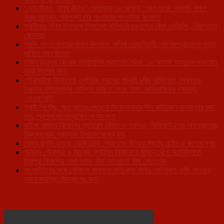
‘দেশ বাঁচাও, মানুষ বাঁচাও’ স্লোগানে ১০ আগস্ট ‘জেল ভরো’ কর্মসূচি সফল
করার আহ্বান, বামপন্থী চার সংগঠনের সাংবাদিক সম্মেলন
স্বাধীনতা দিবস উপলক্ষে সিমান্তে পুলিশ-বিএসএফের যৌথ পেট্রলিং, নিরাপত্তা
জোরদার
গবাদি পশু ও বানরের অবাধ উৎপাতে অতিষ্ঠ খোয়াইবাসী, পশু আশ্রয়কেন্দ্র গড়ার
দাবিতে সরব জনতা
দক্ষিণ ত্রিপুরা জেলায় প্রশাসনিক প্রস্তুতি বৈঠক: ১২ আগস্ট আসছেন পঞ্চায়েত
মন্ত্রী কিশোর বর্মণ
গৌরাঙ্গটিলা বিদ্যালয়ে এলপিজি গ্যাসের পাসবই চুরির অভিযোগ, শিক্ষকের
বিরুদ্ধে দৃষ্টান্তমূলক শাস্তির দাবিতে জেলা শিক্ষা আধিকারিকের দ্বারস্থ
এসএফআই
স্বামী নিখোঁজ, সাত বছরের মেয়েকে নিয়ে অসহায় দিন কাটাচ্ছেন কলাছড়ার রুমা
দাস, প্রশাসনের হস্তক্ষেপের আবেদন
থাইবুং বাজারে বিজেপির প্রতিবাদ মিছিল ও পথসভা, সিপিআইএমের অপপ্রচারের
বিরুদ্ধে সরব প্রাক্তন বিধায়ক শঙ্কর রায়
খেজুর বাগান এলাকা থেকে চোর গ্রেফতার, উদ্ধার স্বর্ণের চেইন ও রুপোর নূপুর
আসন্ন পৌরসভা ও ভিলেজ কাউন্সিল নির্বাচনকে সামনে রেখে নয়াদিল্লিতে
ত্রিপুরা বিজেপির মেগা বৈঠক, দীর্ঘ আলোচনা শীর্ষ নেতৃত্বের
সাংবাদিকদের সঙ্গে সৌজন্য সাক্ষাতে বাইখোড়া থানার নবনিযুক্ত ওসি, অপরাধ
দমনে সমন্বিত উদ্যোগের বার্তা