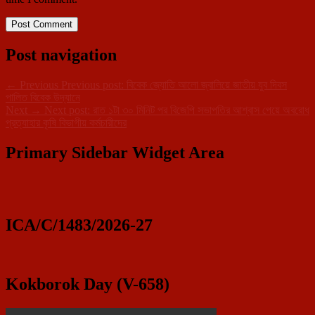
Post navigation
←
Previous
Previous post:
বিবেক জ্যোতি আলো জ্বালিয়ে জাতীয় যুব দিবস
পালিত বিবেক উদ্যানে
Next
→
Next post:
রাত ১টা ৩০ মিনিট পর বিজেপি সভাপতির আশ্বাস পেয়ে অবরোধ
প্রত্যাহার কৃষি বিভাগীয় কর্মচারীদের
Primary Sidebar Widget Area
ICA/C/1483/2026-27
Kokborok Day (V-658)