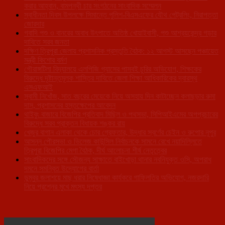
করার আহ্বান, বামপন্থী চার সংগঠনের সাংবাদিক সম্মেলন
স্বাধীনতা দিবস উপলক্ষে সিমান্তে পুলিশ-বিএসএফের যৌথ পেট্রলিং, নিরাপত্তা
জোরদার
গবাদি পশু ও বানরের অবাধ উৎপাতে অতিষ্ঠ খোয়াইবাসী, পশু আশ্রয়কেন্দ্র গড়ার
দাবিতে সরব জনতা
দক্ষিণ ত্রিপুরা জেলায় প্রশাসনিক প্রস্তুতি বৈঠক: ১২ আগস্ট আসছেন পঞ্চায়েত
মন্ত্রী কিশোর বর্মণ
গৌরাঙ্গটিলা বিদ্যালয়ে এলপিজি গ্যাসের পাসবই চুরির অভিযোগ, শিক্ষকের
বিরুদ্ধে দৃষ্টান্তমূলক শাস্তির দাবিতে জেলা শিক্ষা আধিকারিকের দ্বারস্থ
এসএফআই
স্বামী নিখোঁজ, সাত বছরের মেয়েকে নিয়ে অসহায় দিন কাটাচ্ছেন কলাছড়ার রুমা
দাস, প্রশাসনের হস্তক্ষেপের আবেদন
থাইবুং বাজারে বিজেপির প্রতিবাদ মিছিল ও পথসভা, সিপিআইএমের অপপ্রচারের
বিরুদ্ধে সরব প্রাক্তন বিধায়ক শঙ্কর রায়
খেজুর বাগান এলাকা থেকে চোর গ্রেফতার, উদ্ধার স্বর্ণের চেইন ও রুপোর নূপুর
আসন্ন পৌরসভা ও ভিলেজ কাউন্সিল নির্বাচনকে সামনে রেখে নয়াদিল্লিতে
ত্রিপুরা বিজেপির মেগা বৈঠক, দীর্ঘ আলোচনা শীর্ষ নেতৃত্বের
সাংবাদিকদের সঙ্গে সৌজন্য সাক্ষাতে বাইখোড়া থানার নবনিযুক্ত ওসি, অপরাধ
দমনে সমন্বিত উদ্যোগের বার্তা
ডুম্বুর জলাশয়ে মাছ ধরার নিষেধাজ্ঞা কার্যকরে গাফিলতির অভিযোগ, নজরদারি
নিয়ে প্রশ্নের মুখে মৎস্য দপ্তর