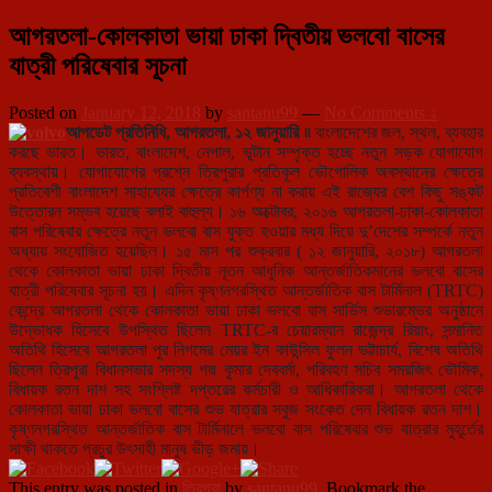
আগরতলা-কোলকাতা ভায়া ঢাকা দ্বিতীয় ভলবো বাসের
যাত্রী পরিষেবার সূচনা
Posted on
January 12, 2018
by
santanu99
—
No Comments ↓
আপডেট প্রতিনিধি, আগরতলা, ১২ জানুয়ারি ৷৷
বাংলাদেশের জল, স্থল, ব্যবহার
করছে ভারত। ভারত, বাংলাদেশ, নেপাল, ভূটান সম্পৃক্ত হচ্ছে নতুন সড়ক যোগাযোগ
ব্যবস্থায়। যোগাযোগের প্রশ্নে ত্রিপুরার প্রতিকূল ভৌগোলিক অবস্থানের ক্ষেত্রে
প্রতিবেশী বাংলাদেশ সাহায্যের ক্ষেত্রে কার্পণ্য না করায় এই রাজ্যের বেশ কিছু সঙ্কট
উত্তোরন সম্ভব হয়েছে বলাই বাহুল্য। ১৬ অক্টোবর, ২০১৬ আগরতলা-ঢাকা-কোলকাতা
বাস পরিষেবার ক্ষেত্রে নতুন ভলবো বাস যুক্ত হওয়ার মধ্য দিয়ে দু’দেশের সম্পর্কে নতুন
অধ্যায় সংযোজিত হয়েছিল। ১৫ মাস পর শুক্রবার ( ১২ জানুয়ারি, ২০১৮) আগরতলা
থেকে কোলকাতা ভায়া ঢাকা দ্বিতীয় নূতন আধুনিক আন্তর্জাতিকমানের ভলবো বাসের
যাত্রী পরিষেবার সূচনা হয়। এদিন কৃষ্ণনগরস্থিত আন্তর্জাতিক বাস টার্মিনাল (TRTC)
কেন্দ্রে আগরতলা থেকে কোলকাতা ভায়া ঢাকা ভলবো বাস সার্ভিস শুভারম্ভের অনুষ্ঠানে
উদ্ভোধক হিসেবে উপস্থিত ছিলেন TRTC-র চেয়ারম্যান রাজেন্দ্র রিয়াং, সন্মানিত
অতিথি হিসেবে আগরতলা পুর নিগমের মেয়র ইন কাউন্সিল ফুলন ভট্টাচার্য, বিশেষ অতিথি
ছিলেন ত্রিপুরা বিধানসভার সদস্য পদ্ম কুমার দেববর্মা, পরিবহণ সচিব সমরজিৎ ভৌমিক,
বিধায়ক রতন দাশ সহ সংশ্লিষ্ট দপ্তরের কর্মচারী ও আধিকারিকরা। আগরতলা থেকে
কোলকাতা ভায়া ঢাকা ভলবো বাসের শুভ যাত্রার সবুজ সংকেত দেন বিধায়ক রতন দাশ।
কৃষ্ণনগরস্থিত আন্তর্জাতিক বাস টার্মিনালে ভলবো বাস পরিষেবার শুভ যাত্রার মুহূর্তের
সাক্ষী থাকতে প্রচুর উৎসাহী মানুষ ভীড় জমায়।
This entry was posted in
ত্রিপুরা
by
santanu99
. Bookmark the