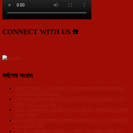
CONNECT WITH US ☎️
সর্বশেষ সংবাদ
আগরতলা বিমানবন্দর ও দুই রেলস্টেশন থেকে অ্যাপ-ক্যাব পরিষেবার উদ্যোগ,
পরিবহনমন্ত্রীর উচ্চপর্যায়ের বৈঠক
৫ সেপ্টেম্বর থেকে ত্রিপুরায় বিশেষ ভোটার তালিকা সংশোধন অভিযান, চূড়ান্ত
তালিকা প্রকাশ ২৩ ডিসেম্বর
যানজট ও জবরদখলমুক্ত রাজধানী গড়তে কড়া পদক্ষেপ, আগরতলায় পুর নিগমের
উচ্ছেদ অভিযান
রেনুকা চাকমার অকাল প্রয়াণে শোকস্তব্ধ সাংস্কৃতিক অঙ্গন, শেষ শ্রদ্ধায় জুনি
রং ঢং কালচারাল টিম
‘দেশ বাঁচাও, মানুষ বাঁচাও’ স্লোগানে ১০ আগস্ট ‘জেল ভরো’ কর্মসূচি সফল