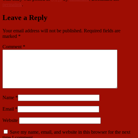
permalink
.
Leave a Reply
Your email address will not be published.
Required fields are
marked
*
Comment
*
Name
*
Email
*
Website
Save my name, email, and website in this browser for the next
time I comment.