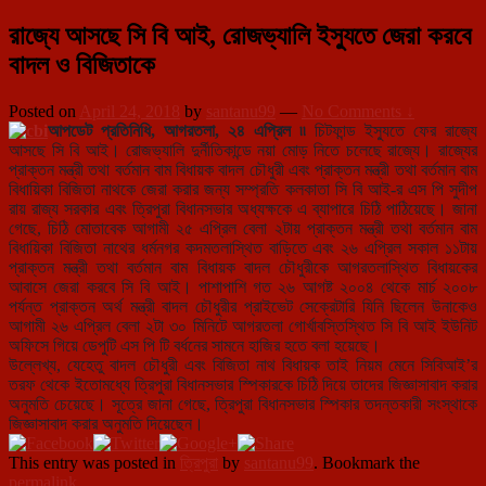
রাজ্যে আসছে সি বি আই, রোজভ্যালি ইস্যুতে জেরা করবে
বাদল ও বিজিতাকে
Posted on
April 24, 2018
by
santanu99
—
No Comments ↓
আপডেট প্রতিনিধি, আগরতলা, ২৪ এপ্রিল ৷৷
চিটফান্ড ইস্যুতে ফের রাজ্যে
আসছে সি বি আই। রোজভ্যালি দুর্নীতিকান্ডে নয়া মোড় নিতে চলেছে রাজ্যে। রাজ্যের
প্রাক্তন মন্ত্রী তথা বর্তমান বাম বিধায়ক বাদল চৌধুরী এবং প্রাক্তন মন্ত্রী তথা বর্তমান বাম
বিধায়িকা বিজিতা নাথকে জেরা করার জন্য সম্প্রতি কলকাতা সি বি আই-র এস পি সুদীপ
রায় রাজ্য সরকার এবং ত্রিপুরা বিধানসভার অধ্যক্ষকে এ ব্যাপারে চিঠি পাঠিয়েছে। জানা
গেছে, চিঠি মোতাবেক আগামী ২৫ এপ্রিল বেলা ২টায় প্রাক্তন মন্ত্রী তথা বর্তমান বাম
বিধায়িকা বিজিতা নাথের ধর্মনগর কদমতলাস্থিত বাড়িতে এবং ২৬ এপ্রিল সকাল ১১টায়
প্রাক্তন মন্ত্রী তথা বর্তমান বাম বিধায়ক বাদল চৌধুরীকে আগরতলাস্থিত বিধায়কের
আবাসে জেরা করবে সি বি আই। পাশাপাশি গত ২৬ আগষ্ট ২০০৪ থেকে মার্চ ২০০৮
পর্যন্ত প্রাক্তন অর্থ মন্ত্রী বাদল চৌধুরীর প্রাইভেট সেক্রেটারি যিনি ছিলেন উনাকেও
আগামী ২৬ এপ্রিল বেলা ২টা ৩০ মিনিটে আগরতলা গোর্খাবস্তিস্থিত সি বি আই ইউনিট
অফিসে গিয়ে ডেপুটি এস পি টি বর্ধনের সামনে হাজির হতে বলা হয়েছে।
উল্লেখ্য, যেহেতু বাদল চৌধুরী এবং বিজিতা নাথ বিধায়ক তাই নিয়ম মেনে সিবিআই’র
তরফ থেকে ইতোমধ্যে ত্রিপুরা বিধানসভার স্পিকারকে চিঠি দিয়ে তাদের জিজ্ঞাসাবাদ করার
অনুমতি চেয়েছে। সূত্রে জানা গেছে, ত্রিপুরা বিধানসভার স্পিকার তদন্তকারী সংস্থাকে
জিজ্ঞাসাবাদ করার অনুমতি দিয়েছেন।
This entry was posted in
ত্রিপুরা
by
santanu99
. Bookmark the
permalink
.