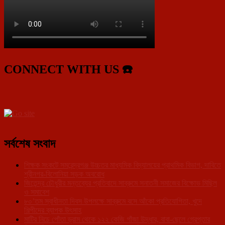
CONNECT WITH US ☎️
সর্বশেষ সংবাদ
শিক্ষক সংকটে সমরেন্দ্রগঞ্জ উচ্চতর মাধ্যমিক বিদ্যালয়ের প্রাথমিক বিভাগ, দাবিতে
শ্রীনগর-বিলোনিয়া সড়ক অবরোধ
জিতেন্দ্র চৌধুরীর মন্তব্যের প্রতিবাদে সাব্রুমে সনাতনী সমাজের বিক্ষোভ মিছিল
ও সমাবেশ
৮০’তম স্বাধীনতা দিবস উপলক্ষে সাব্রুমে বসে আঁকো প্রতিযোগিতা, খুদে
শিল্পীদের ব্যাপক উৎসাহ
মাটির নিচে পোঁতা ড্রাম থেকে ১২২ কেজি গাঁজা উদ্ধার, বাবা-ছেলে গ্রেপ্তার