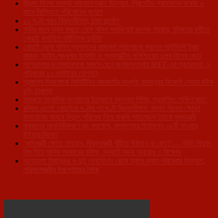
বিদ্যুৎ বিলের সমস্যা সমাধানে দ্রুত উদ্যোগ, প্রিপেইড গ্রাহকদের বকেয়া ৬
মাসে কিস্তিতে পরিশোধের সুযোগ
১২ ঘণ্টা পরও বিদ্যুৎহীনতা, চরম দুর্ভোগ
গভীর জলে স্নান করতে নেমে সলিল সমাধি দুই কলেজ পড়ুয়ার, রবিবারের ছুটিতে
খোয়াই ধলাবিলে মর্মান্তিক দুর্ঘটনা
খোয়াই জেলা পুলিশ প্রশাসনের কাজকর্ম পর্যালোচনা করলেন আইজিপি ইপ্পর
মাঞ্চক; আইন-শৃঙ্খলার উন্নতি ও প্রঅ্যাক্টিভ পুলিশিংয়ের ওপর বিশেষ জোর
আগরতলার জনসমাবেশকে সামনে রেখে জগবন্ধুপাড়ায় IPFT-এর প্রচারসভা, ৭
পরিবারের ১৭ ভোটারের যোগদান
প্রকাশ্য দিবালোকে সিসিটিভির নজরদারির মধ্যেই গন্ডাছড়ায় বিজেপি নেতার বাইক
চুরি, চাঞ্চল্য
সাব্রুমে সাংবাদিক সংগঠনের উদ্যোগে রক্তদান শিবির, প্রকাশিত ‘দক্ষিণ বার্তা’
রবিবার এলেই খোয়াইয়ে ঘণ্টার পর ঘণ্টা বিদ্যুৎহীনতা, বাড়তি বিলেও ক্ষোভ!
জনরোষের আবহে বিদ্যুৎ পরিষেবা নিয়ে জরুরি পর্যালোচনা বৈঠকে মুখ্যমন্ত্রী
কৃষকদের আধুনিকীকরণে বড় পদক্ষেপ, কল্যাণপুরে বিনামূল্যে ৩৮টি পাওয়ার
উইডার বিতরণ
‘কৃষিমন্ত্রী ক্ষেতে নামছেন, বিদ্যুৎমন্ত্রী খুঁটিতে উঠছেন না কেন?’— বর্ধিত বিদ্যুৎ
বিল নিয়ে মানিক সরকারের কটাক্ষ, মনুঘাটে সড়ক অবরোধ ও বিক্ষোভ
আগরতলা বিমানবন্দর ও দুই রেলস্টেশন থেকে অ্যাপ-ক্যাব পরিষেবার উদ্যোগ,
পরিবহনমন্ত্রীর উচ্চপর্যায়ের বৈঠক