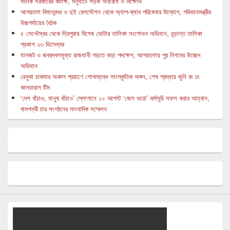
মানিক সরকারের কটাক্ষ, মনুঘাটে সড়ক অবরোধ ও বিক্ষোভ
আগরতলা বিমানবন্দর ও দুই রেলস্টেশন থেকে অ্যাপ-ক্যাব পরিষেবার উদ্যোগ, পরিবহনমন্ত্রীর
উচ্চপর্যায়ের বৈঠক
৫ সেপ্টেম্বর থেকে ত্রিপুরায় বিশেষ ভোটার তালিকা সংশোধন অভিযান, চূড়ান্ত তালিকা
প্রকাশ ২৩ ডিসেম্বর
যানজট ও জবরদখলমুক্ত রাজধানী গড়তে কড়া পদক্ষেপ, আগরতলায় পুর নিগমের উচ্ছেদ
অভিযান
রেনুকা চাকমার অকাল প্রয়াণে শোকস্তব্ধ সাংস্কৃতিক অঙ্গন, শেষ শ্রদ্ধায় জুনি রং ঢং
কালচারাল টিম
‘দেশ বাঁচাও, মানুষ বাঁচাও’ স্লোগানে ১০ আগস্ট ‘জেল ভরো’ কর্মসূচি সফল করার আহ্বান,
বামপন্থী চার সংগঠনের সাংবাদিক সম্মেলন