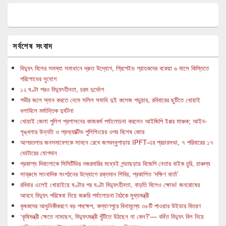
সর্বশেষ সংবাদ
বিদ্যুৎ বিলের সমস্যা সমাধানে দ্রুত উদ্যোগ, প্রিপেইড গ্রাহকদের বকেয়া ৬ মাসে কিস্তিতে
পরিশোধের সুযোগ
১২ ঘণ্টা পরও বিদ্যুৎহীনতা, চরম দুর্ভোগ
গভীর জলে স্নান করতে নেমে সলিল সমাধি দুই কলেজ পড়ুয়ার, রবিবারের ছুটিতে খোয়াই
ধলাবিলে মর্মান্তিক দুর্ঘটনা
খোয়াই জেলা পুলিশ প্রশাসনের কাজকর্ম পর্যালোচনা করলেন আইজিপি ইপ্পর মাঞ্চক; আইন-
শৃঙ্খলার উন্নতি ও প্রঅ্যাক্টিভ পুলিশিংয়ের ওপর বিশেষ জোর
আগরতলার জনসমাবেশকে সামনে রেখে জগবন্ধুপাড়ায় IPFT-এর প্রচারসভা, ৭ পরিবারের ১৭
ভোটারের যোগদান
প্রকাশ্য দিবালোকে সিসিটিভির নজরদারির মধ্যেই গন্ডাছড়ায় বিজেপি নেতার বাইক চুরি, চাঞ্চল্য
সাব্রুমে সাংবাদিক সংগঠনের উদ্যোগে রক্তদান শিবির, প্রকাশিত ‘দক্ষিণ বার্তা’
রবিবার এলেই খোয়াইয়ে ঘণ্টার পর ঘণ্টা বিদ্যুৎহীনতা, বাড়তি বিলেও ক্ষোভ! জনরোষের
আবহে বিদ্যুৎ পরিষেবা নিয়ে জরুরি পর্যালোচনা বৈঠকে মুখ্যমন্ত্রী
কৃষকদের আধুনিকীকরণে বড় পদক্ষেপ, কল্যাণপুরে বিনামূল্যে ৩৮টি পাওয়ার উইডার বিতরণ
‘কৃষিমন্ত্রী ক্ষেতে নামছেন, বিদ্যুৎমন্ত্রী খুঁটিতে উঠছেন না কেন?’— বর্ধিত বিদ্যুৎ বিল নিয়ে