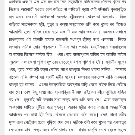
এলাকায় এক বি এস এফ জওয়ান তিন সহকর্মীকে রাইফেলের গুলিতে খুনের পর
নিজেও আত্মঘাতী হওয়ার রেশ কাটতে না কাটতেই প্রায় সেই ঘটনারই পুনরাবৃত্তি
হল এবার রাজধানী আগরতলা সংলগ্ন রবীন্দ্রনগর ঘোষপাড়া এলাকায়। নিজ
বাড়িতে সাতসকালে স্ত্রী, পুত্র ও কন্যা সন্তানকে গুলি করে খুনের পর নিজেও
আত্মঘাতী হলো মানিক ঘোষ নামে এক টি এস আর জওয়ান। মঙ্গলবার সকালে
চাঞ্চল্যকর এই ঘটনাটি হয়েছে রাজধানী সংলগ্ন রবীন্দ্র নগর এলাকায়। নিহত
জওয়ান মানিক ঘোষ গকুলনগর টি এস আর প্রথম ব্যাটেলিয়নে ওয়্যারলেস
অপারেটর হিসেবে কর্মরত ছিল। খবর পেয়ে ঘটনাস্থলে হাজির হন আইজি আইন
শৃঙ্খলা এবং জেলা পুলিশ সুপারের নেতৃত্বে বিশাল পুলিশ বাহিনী। স্থানীয় সুত্রে
খবর, প্রায় সময় স্ত্রী রত্না ঘোষের সাথে ঝগড়ায় লিপ্ত থাকত মানিক। সোমবার
রাতেও নাকি ঝগড়া হয় স্বামী স্ত্রীর মধ্যে। মঙ্গলবার সকালেও নাকি একদফা
ঝগড়া হয় তাদের। এরপর উত্তেজিত অবস্থায় বাড়ি থেকে বাইক নিয়ে বেরিয়ে
যায় সে। বেশ কিছু সময় বাদে স্বয়ংক্রিয় ইনসাস রাইফেল কাঁধে ঝুলিয়ে হাজির
হয় সে। মুহূর্তেই স্ত্রী রত্নার মাথা লক্ষ্য করে গুলি করে সে। এতে রক্তাত্ত
অবস্থায় মাটিতে লুটিয়ে পরে গৃহবধূ। এরপর স্ত্রীর গলায় ধারালো অস্ত্র দিয়ে
আঘাতের পর মাথা ইট দিয়ে থেঁতলে দেওয়ার চেষ্টা করে। সেই সাথে স্ত্রীর
মুখমণ্ডল পেট্রোল ঢেলে পুড়িয়ে দেয় সে। স্ত্রীকে গুলি করে খুনের পর একমাত্র
মেয়েকেও মাথা লক্ষ্য করে গুলি চালায় সে। বাবার রনমূর্তি দেখে ছেলে দুহাত