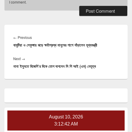
I comment.
Post
navigation
Previous
←
Previous
বামুটিয়া ও লেফুঙ্গায় ঝড়ে ক্ষতিগ্রস্থ মানুষের পাশে দাঁড়ালেন মূখ্যমন্ত্রী
post:
Next
Next
→
নানা ইস্যুতে বিজেপি’র দিকে তোপ দাগলেন সি পি আই (এম) নেতৃত্ব
post:
Primary
Sidebar
Widget
Area
August 10, 2026
3:12:43 AM