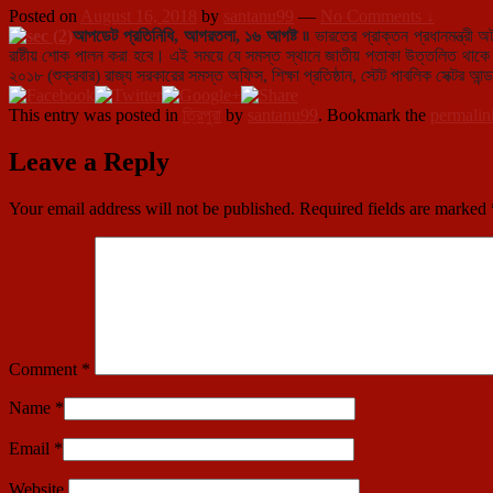
Posted on
August 16, 2018
by
santanu99
—
No Comments ↓
আপডেট প্রতিনিধি, আগরতলা, ১৬ আগষ্ট ৷৷
ভারতের প্রাক্তন প্রধানমন্ত্রী অ
রাষ্টীয় শোক পালন করা হবে। এই সময়ে যে সমস্ত স্থানে জাতীয় পতাকা উত্তলিত থাকে তা 
২০১৮ (শুক্রবার) রাজ্য সরকারের সমস্ত অফিস, শিক্ষা প্রতিষ্ঠান, স্টেট পাবলিক সেক্টর 
This entry was posted in
ত্রিপুরা
by
santanu99
. Bookmark the
permalin
Leave a Reply
Your email address will not be published.
Required fields are marked
Comment
*
Name
*
Email
*
Website