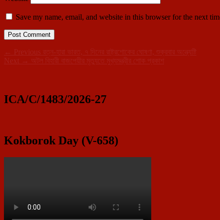
Save my name, email, and website in this browser for the next ti
Post
Previous
←
Previous
রত্ন-হারা ভারত, ৭ দিনের রাষ্ট্রশোকের ঘোষণা, শুক্রবার অন্ত্যেষ্টি
Next
post:
Next
→
অটল বিহারী বাজপেয়ীর মৃত্যুতে মুখ্যমন্ত্রীর শোক প্রকাশ
navigation
Primary
post:
Sidebar
Widget
ICA/C/1483/2026-27
Area
Kokborok Day (V-658)