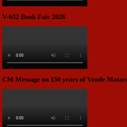
V-632 Book Fair 2026
CM Message on 150 years of Vande Mata