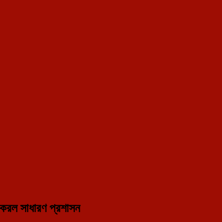
nt portal in Tripura.
না করল সাধারণ প্রশাসন