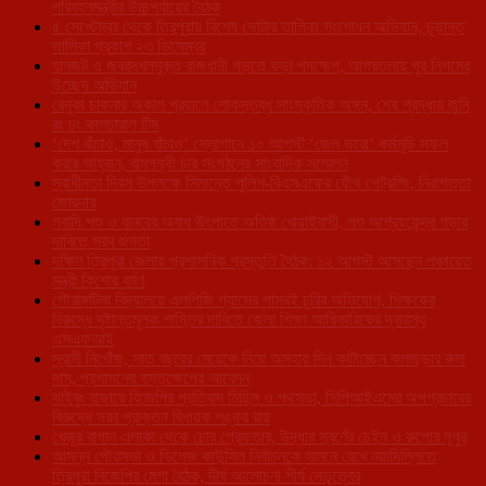
পরিবহনমন্ত্রীর উচ্চপর্যায়ের বৈঠক
৫ সেপ্টেম্বর থেকে ত্রিপুরায় বিশেষ ভোটার তালিকা সংশোধন অভিযান, চূড়ান্ত
তালিকা প্রকাশ ২৩ ডিসেম্বর
যানজট ও জবরদখলমুক্ত রাজধানী গড়তে কড়া পদক্ষেপ, আগরতলায় পুর নিগমের
উচ্ছেদ অভিযান
রেনুকা চাকমার অকাল প্রয়াণে শোকস্তব্ধ সাংস্কৃতিক অঙ্গন, শেষ শ্রদ্ধায় জুনি
রং ঢং কালচারাল টিম
‘দেশ বাঁচাও, মানুষ বাঁচাও’ স্লোগানে ১০ আগস্ট ‘জেল ভরো’ কর্মসূচি সফল
করার আহ্বান, বামপন্থী চার সংগঠনের সাংবাদিক সম্মেলন
স্বাধীনতা দিবস উপলক্ষে সিমান্তে পুলিশ-বিএসএফের যৌথ পেট্রলিং, নিরাপত্তা
জোরদার
গবাদি পশু ও বানরের অবাধ উৎপাতে অতিষ্ঠ খোয়াইবাসী, পশু আশ্রয়কেন্দ্র গড়ার
দাবিতে সরব জনতা
দক্ষিণ ত্রিপুরা জেলায় প্রশাসনিক প্রস্তুতি বৈঠক: ১২ আগস্ট আসছেন পঞ্চায়েত
মন্ত্রী কিশোর বর্মণ
গৌরাঙ্গটিলা বিদ্যালয়ে এলপিজি গ্যাসের পাসবই চুরির অভিযোগ, শিক্ষকের
বিরুদ্ধে দৃষ্টান্তমূলক শাস্তির দাবিতে জেলা শিক্ষা আধিকারিকের দ্বারস্থ
এসএফআই
স্বামী নিখোঁজ, সাত বছরের মেয়েকে নিয়ে অসহায় দিন কাটাচ্ছেন কলাছড়ার রুমা
দাস, প্রশাসনের হস্তক্ষেপের আবেদন
থাইবুং বাজারে বিজেপির প্রতিবাদ মিছিল ও পথসভা, সিপিআইএমের অপপ্রচারের
বিরুদ্ধে সরব প্রাক্তন বিধায়ক শঙ্কর রায়
খেজুর বাগান এলাকা থেকে চোর গ্রেফতার, উদ্ধার স্বর্ণের চেইন ও রুপোর নূপুর
আসন্ন পৌরসভা ও ভিলেজ কাউন্সিল নির্বাচনকে সামনে রেখে নয়াদিল্লিতে
ত্রিপুরা বিজেপির মেগা বৈঠক, দীর্ঘ আলোচনা শীর্ষ নেতৃত্বের