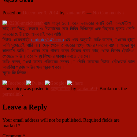
Posted on
December 9, 2014
by
santanu99
—
No Comments ↓
বয়স মাত্র ১০। তবে ভয়ডরের বালাই নেই একফোঁটাও।
তাই তো সিংহ, নেকড়ে ও চিতাবাঘের সঙ্গে দিব্যি নিশ্চিন্তে এক বিছানায় ঘুমোয় সৌদি
আরবের ছোট্ট মেয়ে মাদওয়াই আল অঞ্জি।
নিউজ ওয়েবসাইট
e
mirates247.com
-এর খবর অনুযায়ী অঞ্জি জানাল, “ওদের ছাড়া
আমি ঘুমোতেই পারি না। দেড় থেকে ৩ বছরের মধ্যে ওদের সকলের বয়স। ওদের খুব
ভালবাসি আমি।” ওদের সঙ্গে থাকার জন্য নিজের বাবার কাছ থেকে বিশেষ ট্রেনিংও
পেয়েছে অঞ্জি। তবে অন্য শিশুদের সাবধান করতে চায় সে।
অঞ্জি বলেন, “ওরা আমার পরিবারের সদস্য।” সৌদি আরবের নিউজ নেটওয়ার্ক আল
আরাবিয়া প্রথম অঞ্জির খবর প্রকাশ করে।
সূত্র: জি নিউজ।
This entry was posted in
আন্তর্জাতিক
by
santanu99
. Bookmark the
permalink
.
Leave a Reply
Your email address will not be published.
Required fields are
marked
*
Comment
*