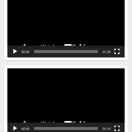
Player
00:00
01:28
Video
Player
00:00
01:14