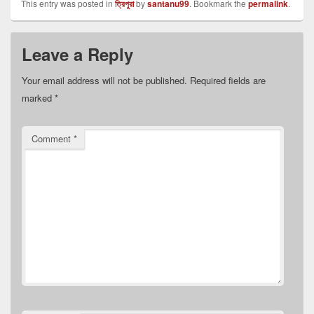
This entry was posted in
ত্রিপুরা
by
santanu99
. Bookmark the
permalink
.
Leave a Reply
Your email address will not be published.
Required fields are
marked
*
Comment
*