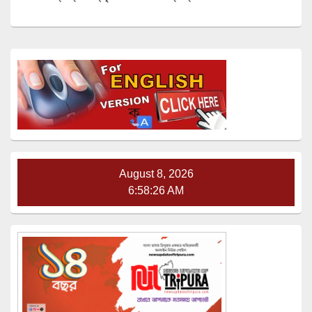
Primary
Sidebar
Widget
Area
August 8, 2026
6:58:27 AM