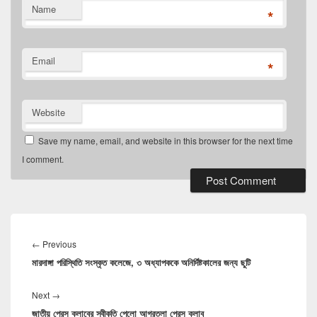
Name
*
Email
*
Website
Save my name, email, and website in this browser for the next time
I comment.
Post
navigation
Previous
←
Previous
মারদাঙ্গা পরিস্থিতি সংস্কৃত কলেজে, ৩ অধ্যাপককে অনির্দিষ্টকালের জন্য ছুটি
post:
Next
Next
→
জাতীয় প্রেস ক্লাবের স্বীকৃতি পেলো আগরতলা প্রেস ক্লাব
post: