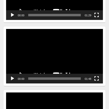
00:00
01:29
Video
Player
00:00
01:48
Video
Player