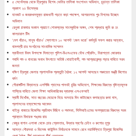
৫ সেপ্টেম্বর থেকে ত্রিপুরায় বিশেষ ভোটার তালিকা সংশোধন অভিযান, চূড়ান্ত তালিকা
প্রকাশ ২৩ ডিসেম্বর
যানজট ও জবরদখলমুক্ত রাজধানী গড়তে কড়া পদক্ষেপ, আগরতলায় পুর নিগমের উচ্ছেদ
অভিযান
রেনুকা চাকমার অকাল প্রয়াণে শোকস্তব্ধ সাংস্কৃতিক অঙ্গন, শেষ শ্রদ্ধায় জুনি রং ঢং
কালচারাল টিম
‘দেশ বাঁচাও, মানুষ বাঁচাও’ স্লোগানে ১০ আগস্ট ‘জেল ভরো’ কর্মসূচি সফল করার আহ্বান,
বামপন্থী চার সংগঠনের সাংবাদিক সম্মেলন
স্বাধীনতা দিবস উপলক্ষে সিমান্তে পুলিশ-বিএসএফের যৌথ পেট্রলিং, নিরাপত্তা জোরদার
গবাদি পশু ও বানরের অবাধ উৎপাতে অতিষ্ঠ খোয়াইবাসী, পশু আশ্রয়কেন্দ্র গড়ার দাবিতে সরব
জনতা
দক্ষিণ ত্রিপুরা জেলায় প্রশাসনিক প্রস্তুতি বৈঠক: ১২ আগস্ট আসছেন পঞ্চায়েত মন্ত্রী কিশোর
বর্মণ
গৌরাঙ্গটিলা বিদ্যালয়ে এলপিজি গ্যাসের পাসবই চুরির অভিযোগ, শিক্ষকের বিরুদ্ধে দৃষ্টান্তমূলক
শাস্তির দাবিতে জেলা শিক্ষা আধিকারিকের দ্বারস্থ এসএফআই
স্বামী নিখোঁজ, সাত বছরের মেয়েকে নিয়ে অসহায় দিন কাটাচ্ছেন কলাছড়ার রুমা দাস,
প্রশাসনের হস্তক্ষেপের আবেদন
থাইবুং বাজারে বিজেপির প্রতিবাদ মিছিল ও পথসভা, সিপিআইএমের অপপ্রচারের বিরুদ্ধে সরব
প্রাক্তন বিধায়ক শঙ্কর রায়
খেজুর বাগান এলাকা থেকে চোর গ্রেফতার, উদ্ধার স্বর্ণের চেইন ও রুপোর নূপুর
আসন্ন পৌরসভা ও ভিলেজ কাউন্সিল নির্বাচনকে সামনে রেখে নয়াদিল্লিতে ত্রিপুরা বিজেপির
মেগা বৈঠক, দীর্ঘ আলোচনা শীর্ষ নেতৃত্বের