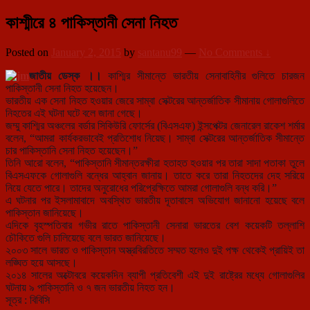
কাশ্মীরে ৪ পাকিস্তানী সেনা নিহত
Posted on
January 2, 2015
by
santanu99
—
No Comments ↓
জাতীয় ডেস্ক ।।
কাশ্মির সীমান্তে ভারতীয় সেনাবাহিনীর গুলিতে চারজন
পাকিস্তানী সেনা নিহত হয়েছেন।
ভারতীয় এক সেনা নিহত হওয়ার জেরে সাম্বা সেক্টরের আন্তর্জাতিক সীমানায় গোলাগুলিতে
নিহতের এই ঘটনা ঘটে বলে জানা গেছে।
জম্মু কাশ্মির অঞ্চলের বর্ডার সিকিউরি ফোর্সের (বিএসএফ) ইন্সপেক্টর জেনারেল রাকেশ শর্মার
বলেন, “আমরা কার্যকরভাবেই প্রতিশোধ নিয়েছ। সাম্বা সেক্টরের আন্তর্জাতিক সীমান্তে
চার পাকিস্তানি সেনা নিহত হয়েছেন।”
তিনি আরো বলেন, “পাকিস্তানি সীমান্তরক্ষীরা হতাহত হওয়ার পর তারা সাদা পতাকা তুলে
বিএসএফকে গোলাগুলি বন্ধের আহ্বান জানায়। তাতে করে তারা নিহতদের দেহ সরিয়ে
নিয়ে যেতে পারে। তাদের অনুরোধের পরিপ্রেক্ষিতে আমরা গোলাগুলি বন্ধ করি।”
এ ঘটনার পর ইসলামাবাদে অবস্থিত ভারতীয় দূতাবাসে অভিযোগ জানানো হয়েছে বলে
পাকিস্তান জানিয়েছে।
এদিকে বৃহস্পতিবার গভীর রাতে পাকিস্তানী সেনারা ভারতের বেশ কয়েকটি তল্লাশি
চৌকিতে গুলি চালিয়েছে বলে ভারত জানিয়েছে।
২০০৩ সালে ভারত ও পাকিস্তান অস্ত্রবিরতিতে সম্মত হলেও দুই পক্ষ থেকেই প্রায়িই তা
লঙ্ঘিত হয়ে আসছে।
২০১৪ সালের অক্টোবরে কয়েকদিন ব্যাপী প্রতিবেশী এই দুই রাষ্ট্রের মধ্যে গোলাগুলির
ঘটনায় ৯ পাকিস্তানি ও ৭ জন ভারতীয় নিহত হন।
সূত্র : বিবিসি