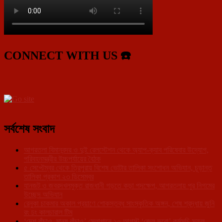
CONNECT WITH US ☎️
সর্বশেষ সংবাদ
আগরতলা বিমানবন্দর ও দুই রেলস্টেশন থেকে অ্যাপ-ক্যাব পরিষেবার উদ্যোগ,
পরিবহনমন্ত্রীর উচ্চপর্যায়ের বৈঠক
৫ সেপ্টেম্বর থেকে ত্রিপুরায় বিশেষ ভোটার তালিকা সংশোধন অভিযান, চূড়ান্ত
তালিকা প্রকাশ ২৩ ডিসেম্বর
যানজট ও জবরদখলমুক্ত রাজধানী গড়তে কড়া পদক্ষেপ, আগরতলায় পুর নিগমের
উচ্ছেদ অভিযান
রেনুকা চাকমার অকাল প্রয়াণে শোকস্তব্ধ সাংস্কৃতিক অঙ্গন, শেষ শ্রদ্ধায় জুনি
রং ঢং কালচারাল টিম
‘দেশ বাঁচাও, মানুষ বাঁচাও’ স্লোগানে ১০ আগস্ট ‘জেল ভরো’ কর্মসূচি সফল