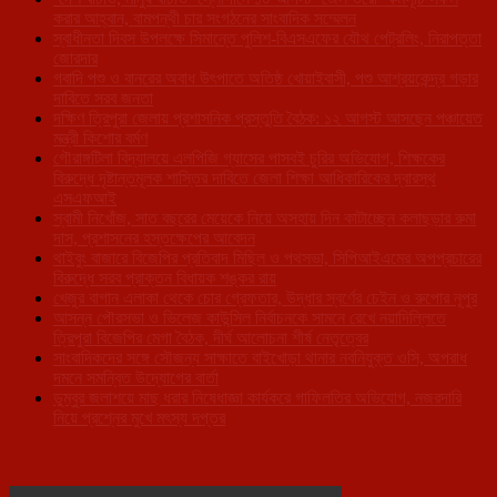
করার আহ্বান, বামপন্থী চার সংগঠনের সাংবাদিক সম্মেলন
স্বাধীনতা দিবস উপলক্ষে সিমান্তে পুলিশ-বিএসএফের যৌথ পেট্রলিং, নিরাপত্তা
জোরদার
গবাদি পশু ও বানরের অবাধ উৎপাতে অতিষ্ঠ খোয়াইবাসী, পশু আশ্রয়কেন্দ্র গড়ার
দাবিতে সরব জনতা
দক্ষিণ ত্রিপুরা জেলায় প্রশাসনিক প্রস্তুতি বৈঠক: ১২ আগস্ট আসছেন পঞ্চায়েত
মন্ত্রী কিশোর বর্মণ
গৌরাঙ্গটিলা বিদ্যালয়ে এলপিজি গ্যাসের পাসবই চুরির অভিযোগ, শিক্ষকের
বিরুদ্ধে দৃষ্টান্তমূলক শাস্তির দাবিতে জেলা শিক্ষা আধিকারিকের দ্বারস্থ
এসএফআই
স্বামী নিখোঁজ, সাত বছরের মেয়েকে নিয়ে অসহায় দিন কাটাচ্ছেন কলাছড়ার রুমা
দাস, প্রশাসনের হস্তক্ষেপের আবেদন
থাইবুং বাজারে বিজেপির প্রতিবাদ মিছিল ও পথসভা, সিপিআইএমের অপপ্রচারের
বিরুদ্ধে সরব প্রাক্তন বিধায়ক শঙ্কর রায়
খেজুর বাগান এলাকা থেকে চোর গ্রেফতার, উদ্ধার স্বর্ণের চেইন ও রুপোর নূপুর
আসন্ন পৌরসভা ও ভিলেজ কাউন্সিল নির্বাচনকে সামনে রেখে নয়াদিল্লিতে
ত্রিপুরা বিজেপির মেগা বৈঠক, দীর্ঘ আলোচনা শীর্ষ নেতৃত্বের
সাংবাদিকদের সঙ্গে সৌজন্য সাক্ষাতে বাইখোড়া থানার নবনিযুক্ত ওসি, অপরাধ
দমনে সমন্বিত উদ্যোগের বার্তা
ডুম্বুর জলাশয়ে মাছ ধরার নিষেধাজ্ঞা কার্যকরে গাফিলতির অভিযোগ, নজরদারি
নিয়ে প্রশ্নের মুখে মৎস্য দপ্তর