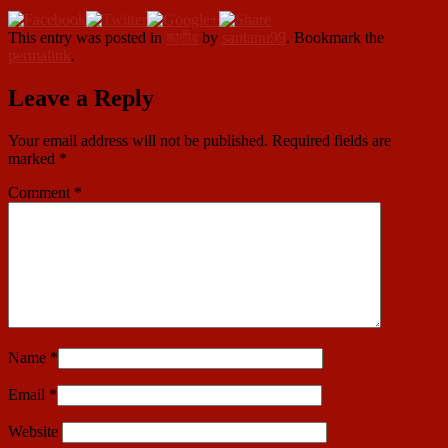
This entry was posted in
জাতীয়
by
santanu99
. Bookmark the
permalink
.
Leave a Reply
Your email address will not be published.
Required fields are
marked
*
Comment
*
Name
*
Email
*
Website