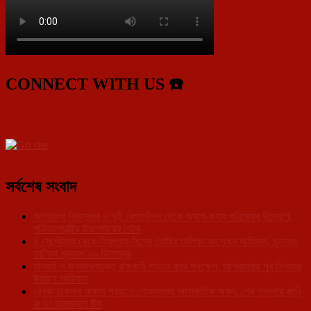
CONNECT WITH US ☎️
সর্বশেষ সংবাদ
আগরতলা বিমানবন্দর ও দুই রেলস্টেশন থেকে অ্যাপ-ক্যাব পরিষেবার উদ্যোগ,
পরিবহনমন্ত্রীর উচ্চপর্যায়ের বৈঠক
৫ সেপ্টেম্বর থেকে ত্রিপুরায় বিশেষ ভোটার তালিকা সংশোধন অভিযান, চূড়ান্ত
তালিকা প্রকাশ ২৩ ডিসেম্বর
যানজট ও জবরদখলমুক্ত রাজধানী গড়তে কড়া পদক্ষেপ, আগরতলায় পুর নিগমের
উচ্ছেদ অভিযান
রেনুকা চাকমার অকাল প্রয়াণে শোকস্তব্ধ সাংস্কৃতিক অঙ্গন, শেষ শ্রদ্ধায় জুনি
রং ঢং কালচারাল টিম