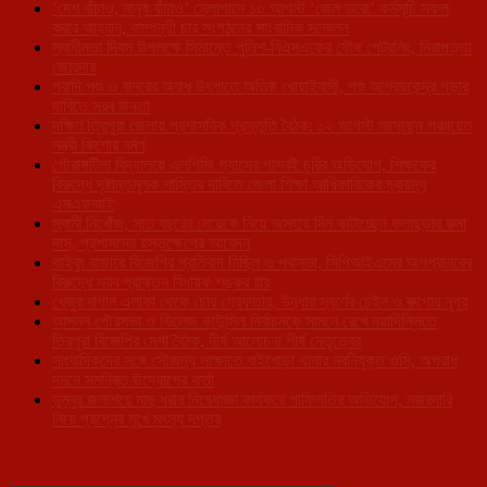
‘দেশ বাঁচাও, মানুষ বাঁচাও’ স্লোগানে ১০ আগস্ট ‘জেল ভরো’ কর্মসূচি সফল
করার আহ্বান, বামপন্থী চার সংগঠনের সাংবাদিক সম্মেলন
স্বাধীনতা দিবস উপলক্ষে সিমান্তে পুলিশ-বিএসএফের যৌথ পেট্রলিং, নিরাপত্তা
জোরদার
গবাদি পশু ও বানরের অবাধ উৎপাতে অতিষ্ঠ খোয়াইবাসী, পশু আশ্রয়কেন্দ্র গড়ার
দাবিতে সরব জনতা
দক্ষিণ ত্রিপুরা জেলায় প্রশাসনিক প্রস্তুতি বৈঠক: ১২ আগস্ট আসছেন পঞ্চায়েত
মন্ত্রী কিশোর বর্মণ
গৌরাঙ্গটিলা বিদ্যালয়ে এলপিজি গ্যাসের পাসবই চুরির অভিযোগ, শিক্ষকের
বিরুদ্ধে দৃষ্টান্তমূলক শাস্তির দাবিতে জেলা শিক্ষা আধিকারিকের দ্বারস্থ
এসএফআই
স্বামী নিখোঁজ, সাত বছরের মেয়েকে নিয়ে অসহায় দিন কাটাচ্ছেন কলাছড়ার রুমা
দাস, প্রশাসনের হস্তক্ষেপের আবেদন
থাইবুং বাজারে বিজেপির প্রতিবাদ মিছিল ও পথসভা, সিপিআইএমের অপপ্রচারের
বিরুদ্ধে সরব প্রাক্তন বিধায়ক শঙ্কর রায়
খেজুর বাগান এলাকা থেকে চোর গ্রেফতার, উদ্ধার স্বর্ণের চেইন ও রুপোর নূপুর
আসন্ন পৌরসভা ও ভিলেজ কাউন্সিল নির্বাচনকে সামনে রেখে নয়াদিল্লিতে
ত্রিপুরা বিজেপির মেগা বৈঠক, দীর্ঘ আলোচনা শীর্ষ নেতৃত্বের
সাংবাদিকদের সঙ্গে সৌজন্য সাক্ষাতে বাইখোড়া থানার নবনিযুক্ত ওসি, অপরাধ
দমনে সমন্বিত উদ্যোগের বার্তা
ডুম্বুর জলাশয়ে মাছ ধরার নিষেধাজ্ঞা কার্যকরে গাফিলতির অভিযোগ, নজরদারি
নিয়ে প্রশ্নের মুখে মৎস্য দপ্তর