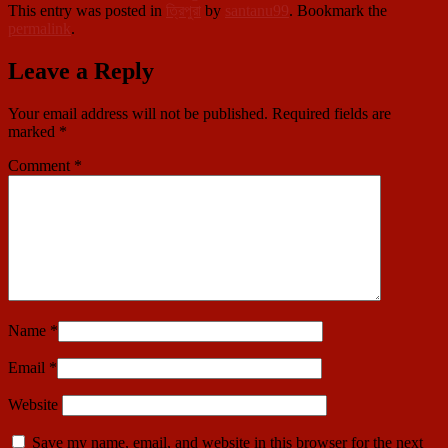
This entry was posted in
ত্রিপুরা
by
santanu99
. Bookmark the
permalink
.
Leave a Reply
Your email address will not be published.
Required fields are
marked
*
Comment
*
Name
*
Email
*
Website
Save my name, email, and website in this browser for the next