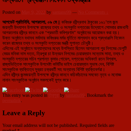
Posted on
May 9, 2022
by
santanu99
—
No Comments ↓
আপডেট প্রতিনিধি, আগরতলা, ০৯ মে ||
কবিগুরু রবীন্দ্রনাথ ঠাকুরের ১৬১’তম জন্ম
জয়ন্তী উদযাপন উপলক্ষে রাজ্যের তথ্য ও সংস্কৃতি দপ্তরের উদ্যোগে সোমবার রাজধানী
আগরতলার রবীন্দ্র কাননে এক “প্রভাতী কবিপ্রণাম” অনুষ্ঠানের আয়োজন করা হয়।
উক্ত অনুষ্ঠানে যথাযথ মর্যাদায় কবিগুরুর মর্মর মূর্তিতে মাল্যদান করে শ্রদ্ধাঞ্জলি নিবেদন
করেন রাজ্যের তথ্য ও সংস্কৃতি দপ্তরের মন্ত্রী সুশান্ত চৌধুরী।
এদিনের এই অনুষ্ঠানে অন্যান্যদের মধ্যে উপস্থিত ছিলেন আগরতলা পুর নিগমের ডেপুটি
মেয়র মনিকা দাস দত্ত, ত্রিপুরা চা উন্নয়ন নিগমের চেয়ারম্যান সন্তোষ সাহা, তথ্য ও
সংস্কৃতি দপ্তরের সচিব প্রশান্ত কুমার গোয়েল, দপ্তরের অধিকর্তা রতন বিশ্বাস,
রাজ্যভিত্তিক সাংস্কৃতিক উপদেষ্টা কমিটির ভাইস চেয়ারম্যান সুভাষ দেব, বিশিষ্ট
সাংস্কৃতিক ব্যক্তিত্ব সুব্রত চক্রবর্তী সহ অন্যান্য বিশিষ্ট ব্যক্তিবর্গরা।
এদিন রবীন্দ্র জন্মজয়ন্তী উপলক্ষে রবীন্দ্র কাননে কচিকাঁচাদের সমবেত নৃত্য ও মনোজ্ঞ
নানান সাংস্কৃতিক অনুষ্ঠান সকলকেই মুগ্ধ করে।
This entry was posted in
ত্রিপুরা
by
santanu99
. Bookmark the
permalink
.
Leave a Reply
Your email address will not be published.
Required fields are
marked
*