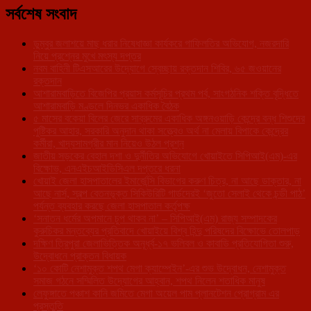
সর্বশেষ সংবাদ
ডুম্বুর জলাশয়ে মাছ ধরার নিষেধাজ্ঞা কার্যকরে গাফিলতির অভিযোগ, নজরদারি
নিয়ে প্রশ্নের মুখে মৎস্য দপ্তর
নবম বাহিনী টিএসআরের উদ্যোগে স্বেচ্ছায় রক্তদান শিবির, ৬৫ জওয়ানের
রক্তদান
আশারামবাড়িতে বিজেপির প্রয়াস কর্মসূচির প্রথম পর্ব, সাংগঠনিক শক্তি বৃদ্ধিতে
আশারামবাড়ি মণ্ডলে দিনভর একাধিক বৈঠক
৫ মাসের বকেয়া বিলের জেরে সাব্রুমের একাধিক অঙ্গনওয়াড়ি কেন্দ্রে বন্ধ শিশুদের
পুষ্টিকর আহার, সরকারি অনুদান থাকা সত্ত্বেও অর্থ না মেলায় বিপাকে কেন্দ্রের
কর্মীরা, খাদ্যসামগ্রীর মান নিয়েও উঠল প্রশ্ন
জাতীয় সড়কের বেহাল দশা ও দুর্নীতির অভিযোগে খোয়াইতে সিপিআই(এম)-এর
বিক্ষোভ, এনএইচআইডিসিএল দপ্তরে ধরনা
খোয়াই জেলা হাসপাতালের ইমার্জেন্সি বিভাগের করুণ চিত্র, না আছে ডাক্তার, না
আছে নার্স, স্বল্প বেতনভূক্ত সিকিউরিটি গার্ডদেরই ‘জুতো সেলাই থেকে চন্ডী পাঠ’
পর্যন্ত ব্যবহার করছে জেলা হাসপাতাল কর্তৃপক্ষ
‘সনাতন ধর্মের অপমানে চুপ থাকব না’ – সিপিআই(এম) রাজ্য সম্পাদকের
কুরুচিকর মন্তব্যের প্রতিবাদে খোয়াইয়ে বিশ্ব হিন্দু পরিষদের বিক্ষোভে তোলপাড়
দক্ষিণ ত্রিপুরা জেলাভিত্তিক অনূর্ধ্ব-১৭ ভলিবল ও কাবাডি প্রতিযোগিতা শুরু,
উদ্বোধনে প্রাক্তন বিধায়ক
‘১০ কোটি নেশামুক্ত শপথ মেগা ক্যাম্পেইন’-এর শুভ উদ্বোধন, নেশামুক্ত
সমাজ গঠনে সম্মিলিত উদ্যোগের আহ্বান, শপথ নিলেন শতাধিক মানুষ
লেফুঙ্গাতে পঞ্চাশ কানি জমিতে মেগা অয়েল পাম প্লানটেশন প্রোগ্রাম এর
প্রস্তুতি